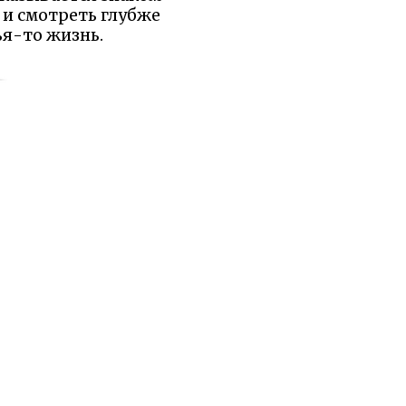
 и смотреть глубже
ья-то жизнь.
ы были бы рады, если
равилось.
Поделиться