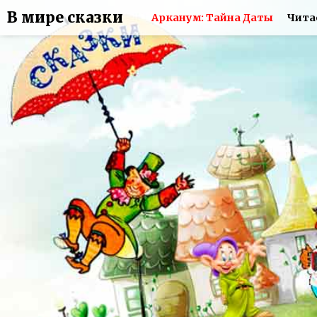
В мире сказки
Арканум: Тайна Даты
Чита