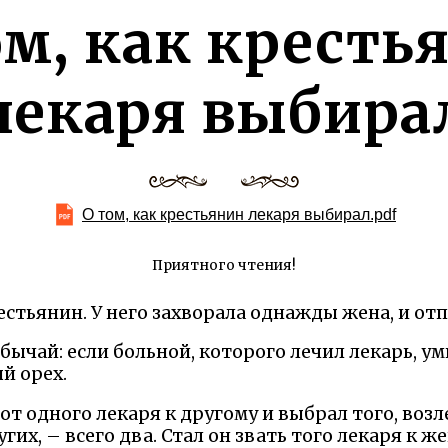
ом, как кресть
лекаря выбира
О том, как крестьянин лекаря выбирал.pdf
Приятного чтения!
стьянин. У него захворала однажды жена, и отп
обычай: если больной, которого лечил лекарь, у
й орех.
от одного лекаря к другому и выбрал того, возл
гих, – всего два. Стал он звать того лекаря к же