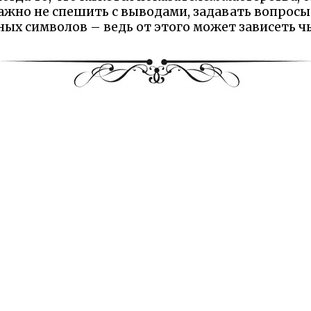
жно не спешить с выводами, задавать вопросы
ых символов – ведь от этого может зависеть ч
 Надеемся Вам понравилась сказка и наш сайт. М
елили минутку и рассказали что именно вам пон
Оставьте отзыв на Яндексе!
и:
Диафильмы
Раскраски
вторы