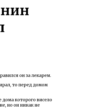
янин
л
равился он за лекарем.
мирал, то перед домом
е дома которого висело
не, но он никак не