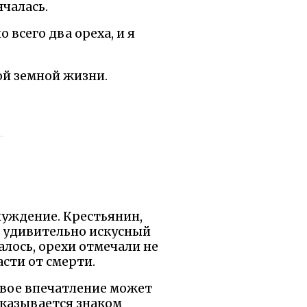
нчалась.
 всего два ореха, и я
ой земной жизни.
луждение. Крестьянин,
им удивительно искусный
алось, орехи отмечали не
асти от смерти.
рвое впечатление может
оказывается знаком