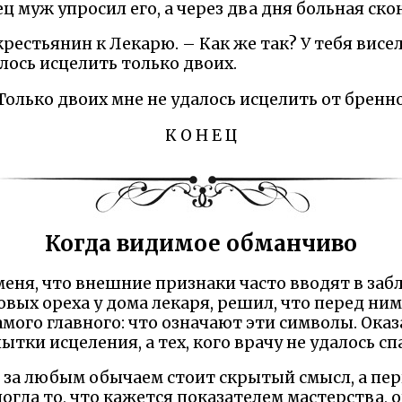
ц муж упросил его, а через два дня больная ско
рестьянин к Лекарю. – Как же так? У тебя висело
алось исцелить только двоих.
 Только двоих мне не удалось исцелить от бренн
К О Н Е Ц
Когда видимое обманчиво
меня, что внешние признаки часто вводят в заб
овых ореха у дома лекаря, решил, что перед н
самого главного: что означают эти символы. Оказ
тки исцеления, а тех, кого врачу не удалось сп
о за любым обычаем стоит скрытый смысл, а пе
огда то, что кажется показателем мастерства, 