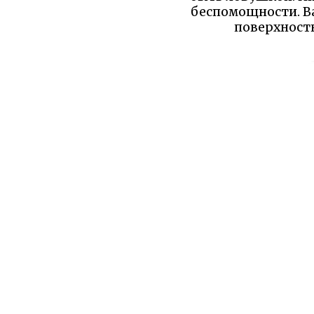
беспомощности. Ва
поверхностн
Уважаемый читатель!
бы вы уд
О сайте
Все сказк
2010-2026 Добрые сказки для
Русские а