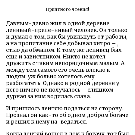
Приятного чтения!
Давным-давно жил в одной деревне
ленивый-преле-нивый человек. Он только
и думал о том, как бы увильнуть от работы,
а на пропитание себе добывал хитро – ,
стью да обманом. К тому же ленивец был
еще и завистником. Никто не хотел
дружить с таким непорядочным малым. А
между тем самого его очень влекло к
людям: уж больно хотелось ему
разбогатеть. Однако в родной деревне у
него ничего не получалось – слишком
дурная за ним водилась слава.
И пришлось лентяю податься на сторону.
Прознал он как-то об одном добром богаче
и решил к нему на-ведаться.
Когда лентяй вошел в дом к богачу, тот был