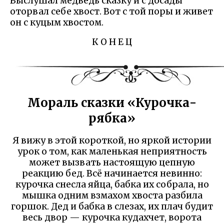
Выслушал медведь сказку и с досады
оторвал себе хвост. Вот с той поры и живет
он с куцым хвостом.
К О Н Е Ц
Мораль сказки «Курочка-
рябка»
Я вижу в этой короткой, но яркой истории
урок о том, как маленькая неприятность
может вызвать настоящую цепную
реакцию бед. Всё начинается невинно:
курочка снесла яйца, бабка их собрала, но
мышка одним взмахом хвоста разбила
горшок. Дед и бабка в слезах, их плач будит
весь двор — курочка кудахчет, ворота