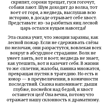
скрипят, сороки трещат, гуси гогочут,
собаки лают. Шум доходит до волка, тот
воет от горя, а медведь, выслушав всю
историю, в досаде отрывает себе хвост.
Представьте: из-за разбитых яиц лесной
царь остался куцым навсегда!
Эта сказка учит, что эмоции заразны, как
лесной пожар. Если не сдерживать слёзы
по мелочам, они разрастутся, вовлекая всех
вокруг в абсурдное страдание. Волк не
умеет лаять, вот и воет; медведь не знает,
как утешить, вот и калечит себя. В жизни
то же: сплетни, жалобы, паника множатся,
превращая пустяк в трагедию. Но есть и
юмор — в преувеличении, в комичности
последствий. Сказка напоминает: дыши
глубже, посмейся над бедой, и хвост
останется цел! Она вечна, потому что
отражает нашу склонность к драматизму.