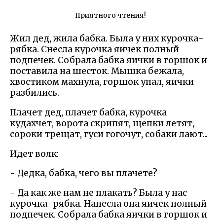
Приятного чтения!
Жил дед, жила бабка. Была у них курочка-
рябка. Снесла курочка яичек полный
подпечек. Собрала бабка яички в горшок и
поставила на шесток. Мышка бежала,
хвостиком махнула, горшок упал, яички
разбились.
Плачет дед, плачет бабка, курочка
кудахчет, ворота скрипят, щепки летят,
сороки трещат, гуси гогочут, собаки лают...
Идет волк:
- Дедка, бабка, чего вы плачете?
- Да как же нам не плакать? Была у нас
курочка-рябка. Нанесла она яичек полный
подпечек. Собрала бабка яички в горшок и