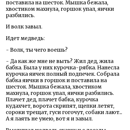
поставила на шесток. Мышка бежала,
хвостиком махнула, горшок упал, яички
разбились.
И волк завыл.
Идет медведь:
- Волк, ты чего воешь?
- Да как же мне не выть? Жил дед, жила
бабка. Была у них курочка-рябка. Нанесла
курочка яичек полный подпечек. Собрала
бабка яички в горшок и поставила на
шесток. Мышка бежала, хвостиком
махнула, горшок упал, яички разбились.
Плачет дед, плачет бабка, курочка
кудахчет, ворота скрипят, щепки летят,
сороки трещат, гуси гогочут, собаки лают...
А я лаять не умею, вот я и завыл.