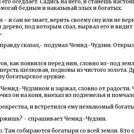
его оседлает. Садись на него, и станешь насто
омогай бедным и наказывай злых и богатых.
 и сам не знает, верить своему сну или не верит
 дерево, под которым спал, вырвал его и видит 
.
правду сказал,- подумал Чемид-Чудзин. Открыл 
ов, как появился перед ним, словно из-под зем
шерсть шелковая, подковы из чистого золота. Д
лу богатырское оружие.
 Чемид-Чудзином и заржал, словно от радости.
чил он на коня, выехал из подземелья и помчалс
рекрестка, и встретился ему незнакомый богаты
держишь? - спрашивает Чемид-Чудзин.
ю. Там собираются богатыри со всей земли. Кто 