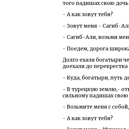
того падишах свою дочь 
- А как зовут тебя?
- Зовут меня - Сагиб-Ал
- Сагиб-Али, возьми мен
- Поедем, дорога широка
Долго ехали богатыри че
доехали до перекрестка 
- Куда, богатыри, путь 
- В турецкую землю,- от
сильному падишах свою 
- Возьмите меня с собой
- А как зовут тебя?