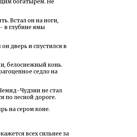
ящим богатырем. Не
ь. Встал он на ноги,
- в глубине ямы
он дверь и спустился в
ли, белоснежный конь.
рагоценное седло на
 Чемид-Чудзин не стал
я по лесной дороге.
рь на сером коне.
окажется всех сильнее за