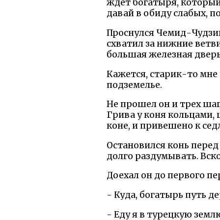
ждет богатыря, который 
давай в обиду слабых, п
Проснулся Чемид-Чудзин -
схватил за нижние ветви
большая железная дверь
Кажется, старик-то мне 
подземелье.
Не прошел он и трех шаг
Грива у коня кольцами, 
коне, и привешено к сед
Остановился конь перед
долго раздумывать. Вско
Доехал он до первого пе
- Куда, богатырь путь 
- Еду я в турецкую земл