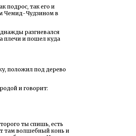
к подрос, так его и
чом Чемид-Чудзином в
 однажды разгневался
на плечи и пошел куда
ку, положил под дерево
ородой и говорит:
оторого ты спишь, есть
оит там волшебный конь и