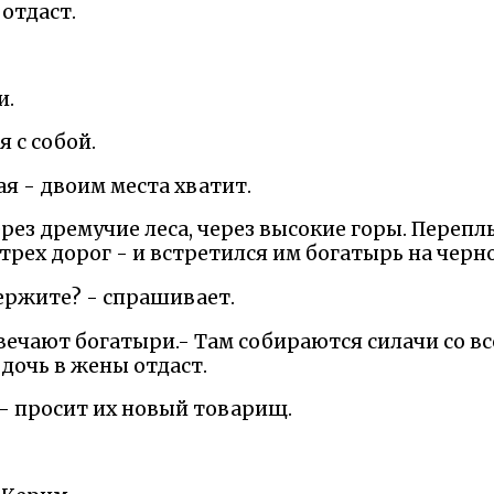
отдаст.
и.
я с собой.
я - двоим места хватит.
рез дремучие леса, через высокие горы. Переп
трех дорог - и встретился им богатырь на черн
держите? - спрашивает.
вечают богатыри.- Там собираются силачи со вс
дочь в жены отдаст.
,- просит их новый товарищ.