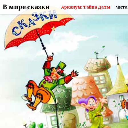
В мире сказки
Арканум: Тайна Даты
Чита