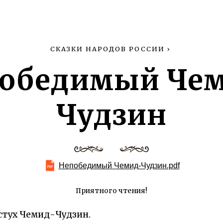
СКАЗКИ НАРОДОВ РОССИИ
›
обедимый Че
Чудзин
Непобедимый Чемид-Чудзин.pdf
Приятного чтения!
стух Чемид-Чудзин.