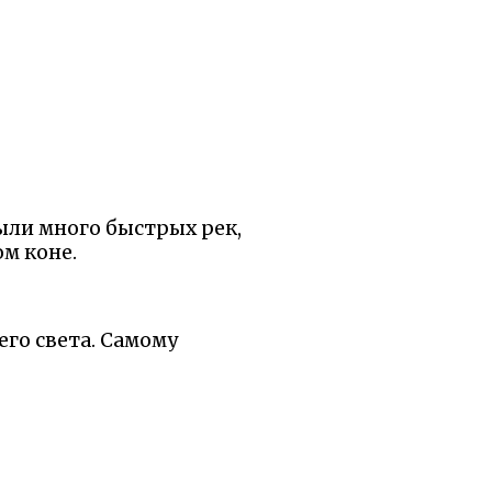
лыли много быстрых рек,
ом коне.
его света. Самому