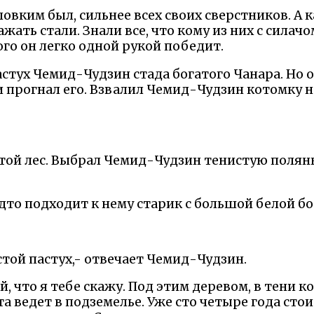
овким был, сильнее всех своих сверстников. А ка
ажать стали. Знали все, что кому из них с сила
ого он легко одной рукой победит.
астух Чемид-Чудзин стада богатого Чанара. Но
 и прогнал его. Взвалил Чемид-Чудзин котомку 
устой лес. Выбрал Чемид-Чудзин тенистую полян
удто подходит к нему старик с большой белой б
стой пастух,- отвечает Чемид-Чудзин.
й, что я тебе скажу. Под этим деревом, в тени к
та ведет в подземелье. Уже сто четыре года ст