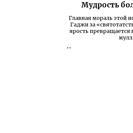
Мудрость бол
Главная мораль этой и
Гаджи за «святотатств
ярость превращается в
мулл
Но есть и вторая правд
Гаджи плакал по псу ис
с расчётом. Пёс заслужи
дружи
Уважаемый читатель!
бы вы уд