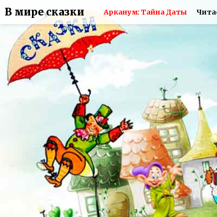
В мире сказки
Арканум: Тайна Даты
Чита