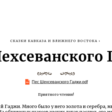
СКАЗКИ КАВКАЗА И БЛИЖНЕГО ВОСТОКА
›
ехсеванского
Пес Шехсеванского Гаджи.pdf
Приятного чтения!
 Гаджи. Много было у него золота и серебра, мн
 На обширных шахсеванских лугах паслись его м