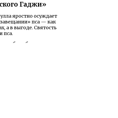
нского Гаджи»
мулла яростно осуждает
 «завещании» пса — как
, а в выгоде. Святость
 пса.
еет любить бескорыстно.
илосердие, не связанное
». А потому что защищал,
 догм.
ы были бы рады, если
равилось.