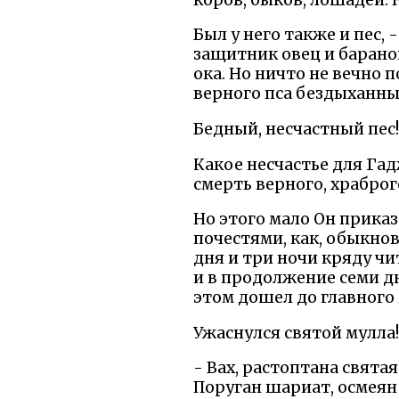
Был у него также и пес,
защитник овец и баранов
ока. Но ничто не вечно 
верного пса бездыханным
Бедный, несчастный пес!
Какое несчастье для Га
смерть верного, храброг
Но этого мало Он приказ
почестями, как, обыкно
дня и три ночи кряду чи
и в продолжение семи д
этом дошел до главного
Ужаснулся святой мулла!
- Вах, растоптана свята
Поруган шариат, осмеян 