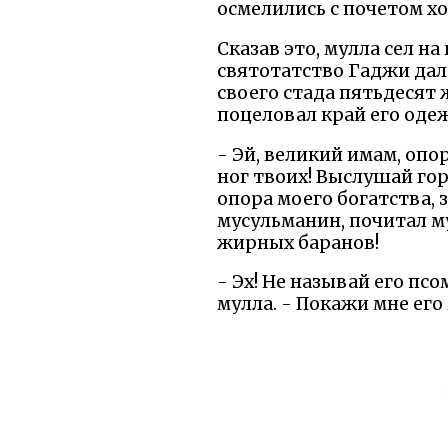
осмелились с почетом хо
Сказав это, мулла сел н
святотатство Гаджи дали
своего стада пятьдесят 
поцеловал край его одеж
- Эй, великий имам, опо
ног твоих! Выслушай гор
опора моего богатства, 
мусульманин, почитал м
жирных баранов!
- Эх! Не называй его пс
мулла. - Покажи мне его