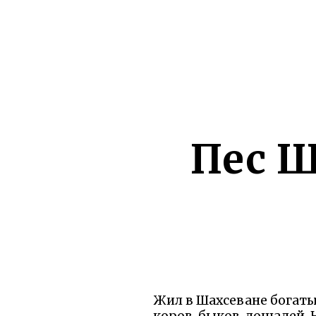
Пес Ш
Жил в Шахсеване богатый
коров, быков, лошадей.