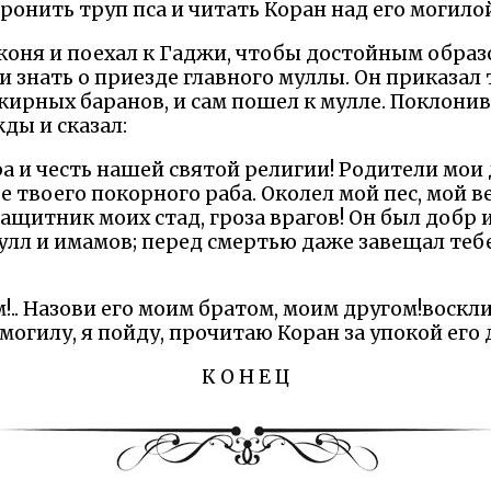
ронить труп пса и читать Коран над его могило
а коня и поехал к Гаджи, чтобы достойным образ
 знать о приезде главного муллы. Он приказал 
жирных баранов, и сам пошел к мулле. Поклонив
ды и сказал:
ра и честь нашей святой религии! Родители мои
е твоего покорного раба. Околел мой пес, мой в
защитник моих стад, гроза врагов! Он был добр
улл и имамов; перед смертью даже завещал теб
ом!.. Назови его моим братом, моим другом!вос
 могилу, я пойду, прочитаю Коран за упокой его
К О Н Е Ц