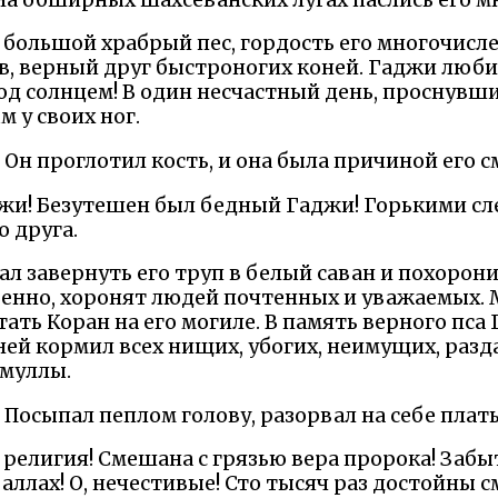
 - большой храбрый пес, гордость его многочисл
, верный друг быстроногих коней. Гаджи любил 
под солнцем! В один несчастный день, проснувш
 у своих ног.
 Он проглотил кость, и она была причиной его 
джи! Безутешен был бедный Гаджи! Горькими сл
о друга.
ал завернуть его труп в белый саван и похорони
венно, хоронят людей почтенных и уважаемых.
тать Коран на его могиле. В память верного пс
ней кормил всех нищих, убогих, неимущих, разд
 муллы.
 Посыпал пеплом голову, разорвал на себе плать
я религия! Смешана с грязью вера пророка! Забы
аллах! О, нечестивые! Сто тысяч раз достойны 