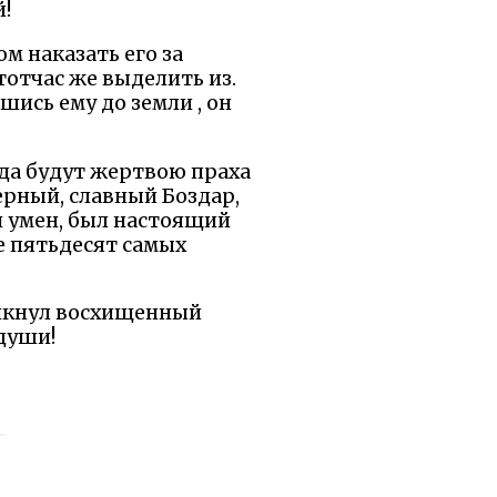
й!
ом наказать его за
тотчас же выделить из.
шись ему до земли , он
 да будут жертвою праха
ерный, славный Боздар,
 и умен, был настоящий
е пятьдесят самых
кликнул восхищенный
 души!