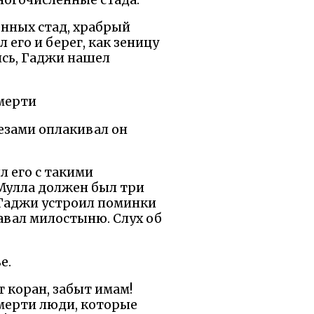
енных стад, храбрый
его и берег, как зеницу
ись, Гаджи нашел
смерти
езами оплакивал он
л его с такими
 Мулла должен был три
а Гаджи устроил поминки
авал милостыню. Слух об
е.
т коран, забыт имам!
смерти люди, которые