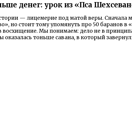
ьше денег: урок из «Пса Шехсева
стории — лицемерие под матой веры. Сначала 
о», но стоит тому упомянуть про 50 баранов в
 восхищение. Мы понимаем: дело не в принципах
ы оказалась тоньше савана, в который завернули
а: настоящую ценность видит лишь тот, кто ум
кренне, а его щедрость к нищим — настоящее м
л память не потому, что «мог подарить баранов
л и был верен — и это важнее всех религиозных
 Надеемся Вам понравилась сказка и наш сайт. М
елили минутку и рассказали что именно вам пон
Оставьте отзыв на Яндексе!