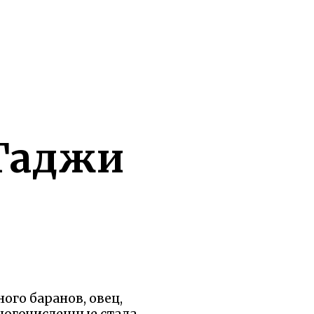
 Гаджи
ого баранов, овец,
ногочисленные стада.