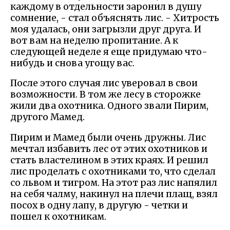
каждому в отдельности заронил в душу
сомнение, - стал объяснять лис. - Хитрость
моя удалась, они загрызли друг друга. И
вот вам на неделю пропитание. А к
следующей неделе я еще придумаю что-
нибудь и снова угощу вас.
После этого случая лис уверовал в свои
возможности. В том же лесу в сторожке
жили два охотника. Одного звали Пирим,
другого Мамед.
Пирим и Мамед были очень дружны. Лис
мечтал избавить лес от этих охотников и
стать властелином в этих краях. И решил
лис проделать с охотниками то, что сделал
со львом и тигром. На этот раз лис напялил
на себя чалму, накинул на плечи плащ, взял
посох в одну лапу, в другую - четки и
пошел к охотникам.