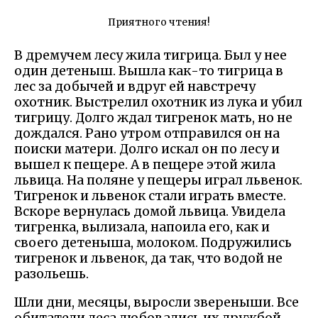
Приятного чтения!
В дремучем лесу жила тигрица. Был у нее
один детеныш. Вышла как-то тигрица в
лес за добычей и вдруг ей навстречу
охотник. Выстрелил охотник из лука и убил
тигрицу. Долго ждал тигренок мать, но не
дождался. Рано утром отправился он на
поиски матери. Долго искал он по лесу и
вышел к пещере. А в пещере этой жила
львица. На поляне у пещеры играл львенок.
Тигренок и львенок стали играть вместе.
Вскоре вернулась домой львица. Увидела
тигренка, вылизала, напоила его, как и
своего детеныша, молоком. Подружились
тигренок и львенок, да так, что водой не
разольешь.
Шли дни, месяцы, выросли звереныши. Все