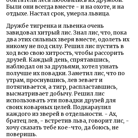
обитатели леса любовались их дружбой.
Были они всегда вместе - и на охоте, и на
отдыхе. Настал срок, умерла львица.
Дружбе тигренка и львенка очень
завидовал хитрый лис. Знал лис, что, пока
два этих сильных зверя вместе, одолеть их
никому не под силу. Решил лис пустить в
ход всю свою хитрость, чтобы рассорить
друзей. Каждый день, спрятавшись,
наблюдал он за друзьями, хотел узнать
получше их повадки. Заметил лис, что по
утрам, проснувшись, лев зевает и
потягивается, а тигр, распластавшись,
высматривает добычу. Решил лис
использовать эти повадки друзей для
своих коварных целей. Подкараулил
каждого из зверей в отдельности. - Ах,
братец лев, - встретив льва, говорит лис, -
хочу сказать тебе кое-что, да боюсь, не
поверишь.