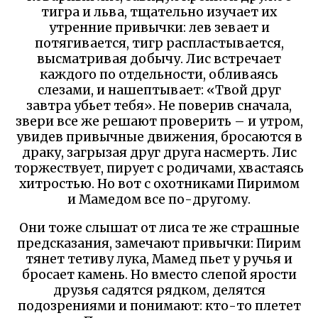
тигра и льва, тщательно изучает их
утренние привычки: лев зевает и
потягивается, тигр распластывается,
высматривая добычу. Лис встречает
каждого по отдельности, обливаясь
слезами, и нашептывает: «Твой друг
завтра убьет тебя». Не поверив сначала,
звери все же решают проверить – и утром,
увидев привычные движения, бросаются в
драку, загрызая друг друга насмерть. Лис
торжествует, пирует с родичами, хвастаясь
хитростью. Но вот с охотниками Пиримом
и Мамедом все по-другому.
Они тоже слышат от лиса те же страшные
предсказания, замечают привычки: Пирим
тянет тетиву лука, Мамед пьет у ручья и
бросает камень. Но вместо слепой ярости
друзья садятся рядком, делятся
подозрениями и понимают: кто-то плетет