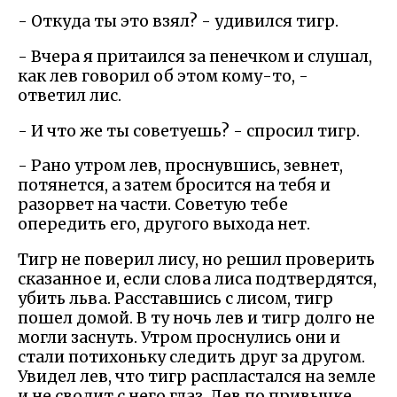
- Откуда ты это взял? - удивился тигр.
- Вчера я притаился за пенечком и слушал,
как лев говорил об этом кому-то, -
ответил лис.
- И что же ты советуешь? - спросил тигр.
- Рано утром лев, проснувшись, зевнет,
потянется, а затем бросится на тебя и
разорвет на части. Советую тебе
опередить его, другого выхода нет.
Тигр не поверил лису, но решил проверить
сказанное и, если слова лиса подтвердятся,
убить льва. Расставшись с лисом, тигр
пошел домой. В ту ночь лев и тигр долго не
могли заснуть. Утром проснулись они и
стали потихоньку следить друг за другом.
Увидел лев, что тигр распластался на земле
и не сводит с него глаз. Лев по привычке