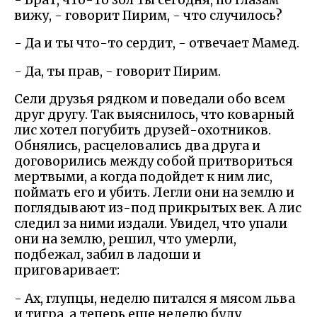
вижу, - говорит Пирим, - что случилось?
- Да и ты что-то сердит, - отвечает Мамед.
- Да, ты прав, - говорит Пирим.
Сели друзья рядком и поведали обо всем
друг другу. Так выяснилось, что коварный
лис хотел погубить друзей-охотников.
Обнялись, расцеловались два друга и
договорились между собой притвориться
мертвыми, а когда подойдет к ним лис,
поймать его и убить. Легли они на землю и
поглядывают из-под прикрытых век. А лис
следил за ними издали. Увидел, что упали
они на землю, решил, что умерли,
подбежал, забил в ладоши и
приговаривает:
- Ах, глупцы, неделю питался я мясом льва
и тигра, а теперь еще неделю буду