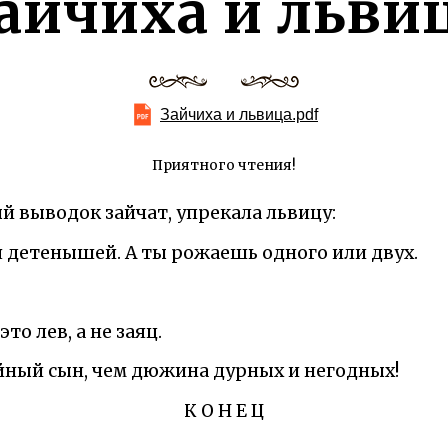
айчиха и льви
Зайчиха и львица.pdf
Приятного чтения!
й выводок зайчат, упрекала львицу:
я детенышей. А ты рожаешь одного или двух.
это лев, а не заяц.
йный сын, чем дюжина дурных и негодных!
К О Н Е Ц