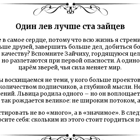
Один лев лучше ста зайцев
е в самое сердце, потому что всю жизнь я стрем
ьше друзей, завершить больше дел, добиться б
 качеству? Вспомните Зайчиху, гордящуюся це
 но разлетаются при первой опасности. А один
царём зверей, чья сила меняет мир.
ы восхищаемся не теми, у кого больше проектов,
оличеством подписчиков, а глубиной мысли. Не
ний. Львица родила одного – но он воплощает
 так рождается великое: не широким потоком, а
стировать не во «много», а в «значимое». В сле
сите себя: скольким из этого стоит гордиться