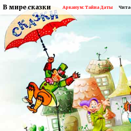
В мире сказки
Арканум: Тайна Даты
Чита