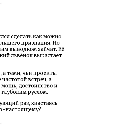
ился сделать как можно
ольшего признания. Но
лым выводком зайчат. Её
окий львёнок вырастает
 а теми, чьи проекты
 частотой встреч, а
 мощь, достоинство и
 глубоким руслом.
дующий раз, хвастаясь
 по-настоящему?