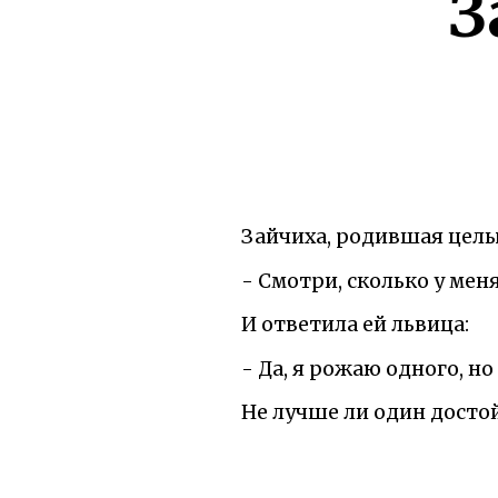
З
Зайчиха, родившая целы
- Смотри, сколько у мен
И ответила ей львица:
- Да, я рожаю одного, но 
Не лучше ли один досто