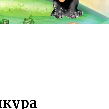
шкура