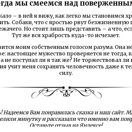
огда мы смеемся над поверженны
кало – в ней я вижу, как легко мы становимся х
ить. Собаки, что с яростью рвут безжизненную
лежачего. Но стоит лишь представить – а что, е
Тут же вся храбрость куда-то исчезает.
овится моим собственным голосом разума. Она не
е: настоящее мужество проверяется не тогда, к
а не поступал ли я так же? Не торжествовал ли
ия учит меня сохранять человечность даже к те
силу.
 Надеемся Вам понравилась сказка и наш сайт. М
елили минутку и рассказали что именно вам пон
Оставьте отзыв на Яндексе!