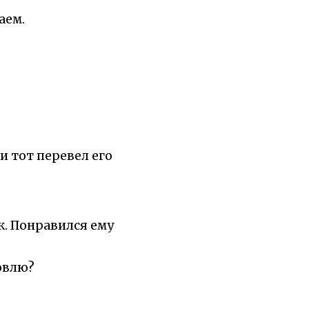
аем.
и тот перевел его
к. Понравился ему
говлю?