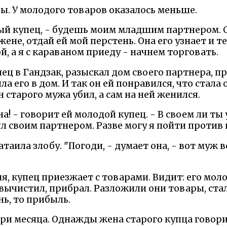
ы. У молодого товаров оказалось меньше.
атый купец, - будешь моим младшим партнером.
жене, отдай ей мой перстень. Она его узнает и 
ой, а я с караваном приеду - начнем торговать.
ц в Гандзак, разыскал дом своего партнера, пр
а его в дом. И так он ей понравился, что стала
 старого мужа убил, а сам на ней женился.
на! - говорит ей молодой купец. - В своем ли ты
л своим партнером. Разве могу я пойти против н
аила злобу. "Погоди, - думает она, - вот муж в
ня, купец приезжает с товарами. Видит: его мол
вычистил, прибрал. Разложили они товары, ста
нь, то прибыль.
три месяца. Однажды жена старого купца говори