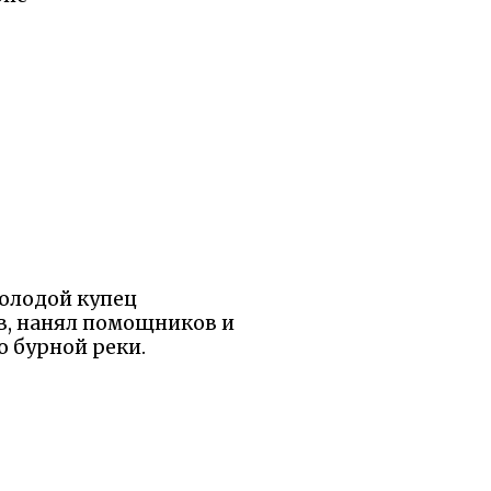
Молодой купец
в, нанял помощников и
о бурной реки.