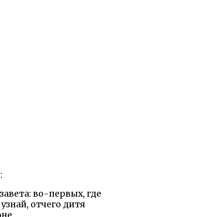
:
завета: во-первых, где
узнай, отчего дитя
оне