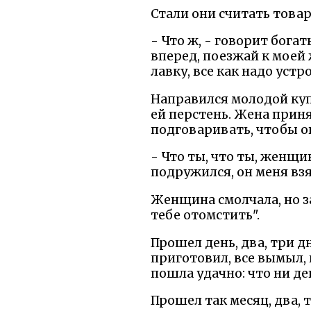
Стали они считать товар
- Что ж, - говорит бог
вперед, поезжай к моей 
лавку, все как надо устр
Направился молодой купе
ей перстень. Жена принял
подговаривать, чтобы он
- Что ты, что ты, женщи
подружился, он меня взя
Женщина смолчала, но зат
тебе отомстить".
Прошел день, два, три д
приготовил, все вымыл, 
пошла удачно: что ни де
Прошел так месяц, два, 