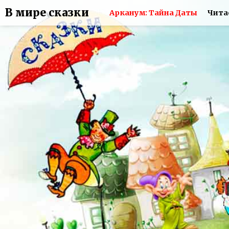
В мире сказки
Арканум: Тайна Даты
Чита