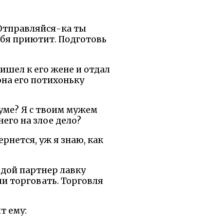
 Отправляйся-ка ты
тебя приютит. Подготовь
ишел к его жене и отдал
 она его потихоньку
 уме? Я с твоим мужем
его на злое дело?
ернется, уж я знаю, как
одой партнер лавку
ли торговать. Торговля
т ему: