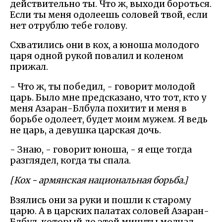
действительно ты. Что ж, выходи бороться.
Если ты меня одолеешь соловей твой, если
нет отрублю тебе голову.
Схватились они в кох, а юноша молодого
царя одной рукой повалил и коленом
прижал.
- Что ж, ты победил, - говорит молодой
царь. Было мне предсказано, что тот, кто у
меня Азаран-Блбула похитит и меня в
борьбе одолеет, будет моим мужем. Я ведь
не царь, а девушка царская дочь.
- Знаю, - говорит юноша, - я еще тогда
разглядел, когда ты спала.
[Кох - армянская национальная борьба.]
Взялись они за руки и пошли к старому
царю. А в царских палатах соловей Азаран-
Блбул, который до этой минуты молчал,