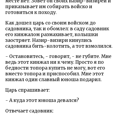
месте нет. Зовет он своих назир-визирей и
приказывает им собирать войско и
готовиться к походу.
Как дошел царь со своим войском до
садовника, так и обомлел: в саду садовник
его кинжалом размахивает, колышки
заостряет. Назир-визири кинулись
садовника бить-колотить, а тот взмолился.
- Остановитесь, - говорит, - не губите. Мне
ведь этот кинжал ни к чему. Просто я по
бедности топора купить не могу, вот его
вместо топора и приспособил. Мне этот
кинжал один славный юноша подарил.
Царь спрашивает:
- А куда этот юноша девался?
Отвечает садовник: