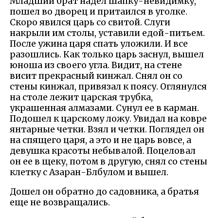
Младший брат надел шапку-невидимку,
пошел во дворец и притаился в уголке.
Скоро явился царь со свитой. Слуги
накрыли им столы, уставили едой-питьем.
После ужина царя спать уложили. И все
разошлись. Как только царь заснул, вышел
юноша из своего угла. Видит, на стене
висит прекрасный кинжал. Снял он со
стены кинжал, привязал к поясу. Оглянулся
на столе лежит царская трубка,
украшенная алмазами. Сунул ее в карман.
Подошел к царскому ложу. Увидал на ковре
янтарные четки. Взял и четки. Поглядел он
на спящего царя, а это и не царь вовсе, а
девушка красоты небывалой. Поцеловал
он ее в щеку, потом в другую, снял со стены
клетку с Азаран-Блбулом и вышел.
Дошел он обратно до садовника, а братья
еще не возвращались.