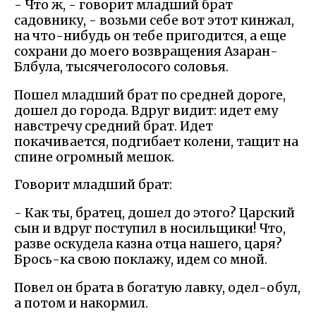
- Что ж, - говорит младший брат
садовнику, - возьми себе вот этот кинжал,
на что-нибудь он тебе пригодится, а еще
сохрани до моего возвращения Азаран-
Блбула, тысячеголосого соловья.
Пошел младший брат по средней дороге,
дошел до города. Вдруг видит: идет ему
навстречу средний брат. Идет
покачивается, подгибает колени, тащит на
спине огромный мешок.
Говорит младший брат:
- Как ты, братец, дошел до этого? Царский
сын и вдруг поступил в носильщики! Что,
разве оскудела казна отца нашего, царя?
Брось-ка свою поклажу, идем со мной.
Повел он брата в богатую лавку, одел-обул,
а потом и накормил.