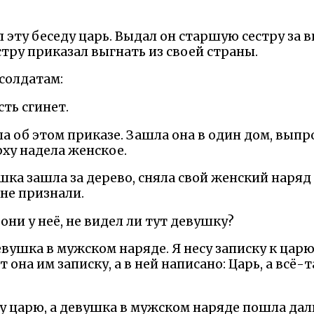
 эту беседу царь. Выдал он старшую сестру за 
стру приказал выгнать из своей страны.
солдатам:
сть сгинет.
а об этом приказе. Зашла она в один дом, вып
ерху надела женское.
шка зашла за дерево, сняла свой женский наряд
не признали.
они у неё, не видел ли тут девушку?
евушка в мужском наряде. Я несу записку к царю.
она им записку, а в ней написано: Царь, а всё-
у царю, а девушка в мужском наряде пошла даль