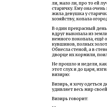
ли, мало ли, про то ей 
старичку. Ему она очень 
жила девушка у старичка
хозяйству, копала огород
В один прекрасный день
вдруг выкопала из земл
немного покопала, ещё 
кувшинов, полных золота
Обнесла стеной, а в стен
дворце их кормили, поил
Не прошло и недели, как
этот слух и до царя, из
визирю:
Визирь, я хочу одеться 
удивляет весь мир свое
Визирь говорит: