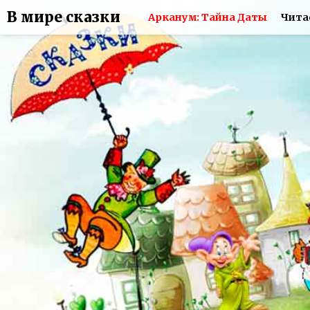
В мире сказки
Арканум: Тайна Даты
Чита