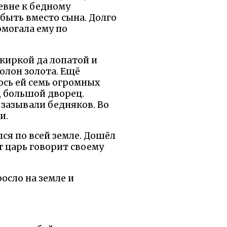
ревне к бедному
и быть вместо сына. Долго
омогала ему по
киркой да лопатой и
олон золота. Ещё
ось ей семь огромных
, большой дворец.
и зазывали бедняков. Во
и.
ся по всей земле. Дошёл
т царь говорит своему
осло на земле и