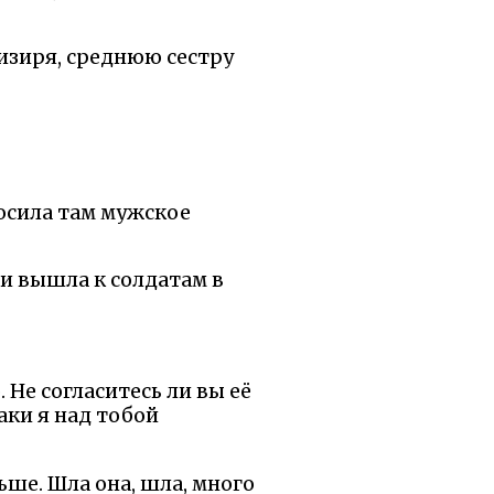
визиря, среднюю сестру
росила там мужское
 и вышла к солдатам в
 Не согласитесь ли вы её
таки я над тобой
ше. Шла она, шла, много