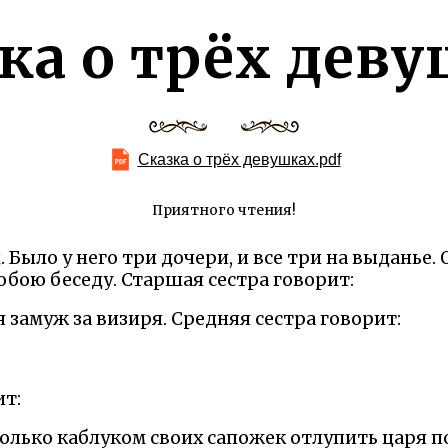
ка о трёх дев
Сказка о трёх девушках.pdf
Приятного чтения!
Было у него три дочери, и все три на выданье.
обою беседу. Старшая сестра говорит:
 замуж за визиря. Средняя сестра говорит:
ит:
 только каблуком своих сапожек отлупить царя п