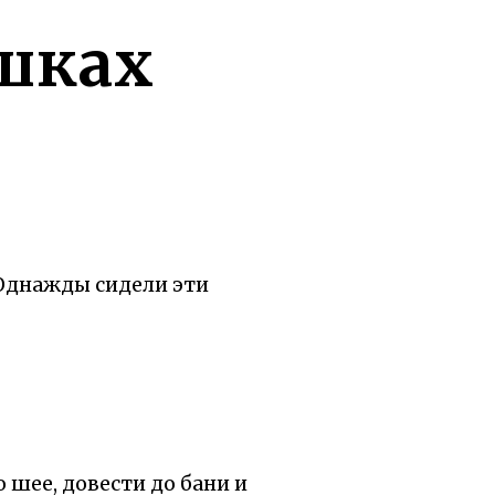
ушках
 Однажды сидели эти
о шее, довести до бани и