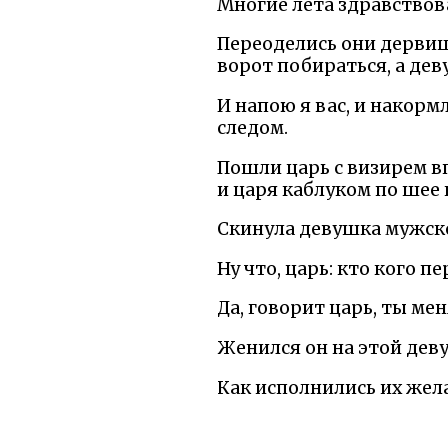
Многие лета здравствова
Переоделись они дервиша
ворот побираться, а де
И напою я вас, и накорм
следом.
Пошли царь с визирем вп
и царя каблуком по шее 
Скинула девушка мужской
Ну что, царь: кто кого п
Да, говорит царь, ты ме
Женился он на этой деву
Как исполнились их жела