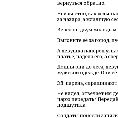
вернуться обратно.
Неизвестно, как услышал
за назира, а младшую се
Велел он двум молодым 
Выгоните её за город, пу
А девушка наперёд узнал
платье, надела его, а св
Дошли они до леса, деву
мужской одежде. Они её 
Эй, парень, спрашивают 
Не видел, отвечает им д
царю передать? Передаёт 
подшутила.
Солдаты понесли записк