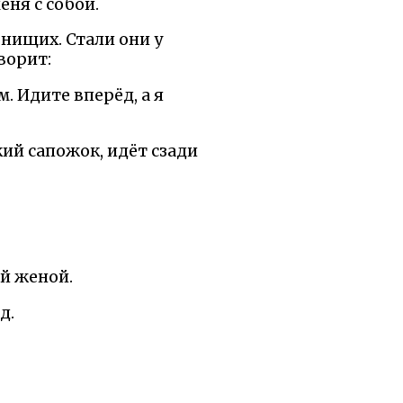
еня с собой.
 нищих. Стали они у
ворит:
. Идите вперёд, а я
кий сапожок, идёт сзади
ой женой.
д.