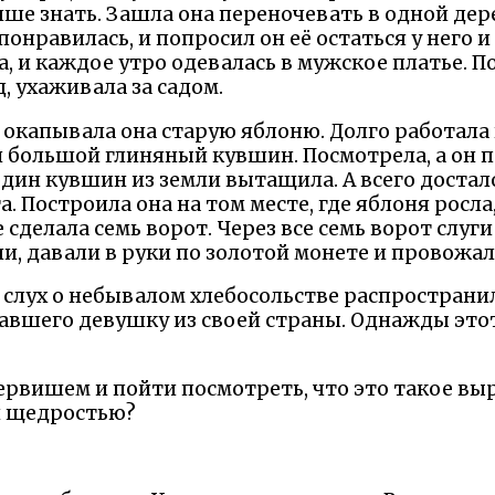
лучше знать. Зашла она переночевать в одной де
понравилась, и попросил он её остаться у него 
, и каждое утро одевалась в мужское платье. П
, ухаживала за садом.
 окапывала она старую яблоню. Долго работала 
и большой глиняный кувшин. Посмотрела, а он п
один кувшин из земли вытащила. А всего достал
. Построила она на том месте, где яблоня росла
е сделала семь ворот. Через все семь ворот слуг
и, давали в руки по золотой монете и провожал
 слух о небывалом хлебосольстве распространил
гнавшего девушку из своей страны. Однажды это
дервишем и пойти посмотреть, что это такое выр
й щедростью?