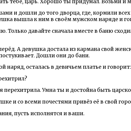
ть тебе, царь. Хорошо ты придумал. Возьми и м
ми и дошли до того дворца, где, кормили всех
вушка вышла к ним в своём мужском наряде и го
лю. Только давайте сначала вместе в баню сходим
ерёд. А девушка достала из кармана свой женс
постукивает. Дошли они до бани.
 наряд, осталась в девичьем платье и говорит:
ерехитрил?
ня перехитрила. Умна ты и достойна быть царск
шке и со всеми почестями привёз её в свой горо
ния, пусть исполнятся и ваши.
К О Н Е Ц