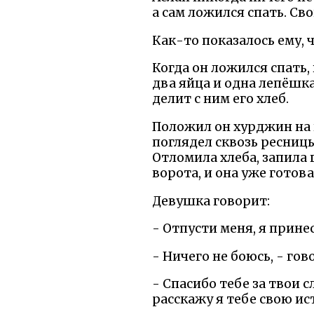
а сам ложился спать. Св
Как-то показалось ему, 
Когда он ложился спать,
два яйца и одна лепёшк
делит с ним его хлеб.
Положил он хурджин на 
поглядел сквозь ресницы
Отломила хлеба, запила 
ворота, и она уже готов
Девушка говорит:
- Отпусти меня, я принес
- Ничего не боюсь, - гов
- Спасибо тебе за твои 
расскажу я тебе свою ис