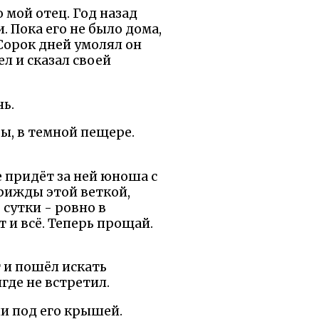
 мой отец. Год назад
. Пока его не было дома,
 Сорок дней умолял он
ел и сказал своей
чь.
ры, в темной пещере.
е придёт за ней юноша с
трижды этой веткой,
 сутки - ровно в
т и всё. Теперь прощай.
ёт и пошёл искать
игде не встретил.
ли под его крышей.