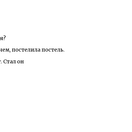
ня?
чем, постелила постель.
. Стал он