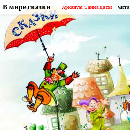
В мире сказки
Арканум: Тайна Даты
Чита