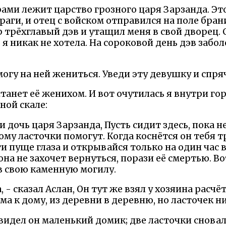
орами лежит царство грозного царя Зарзанда. Это
раги, и отец с войском отправился на поле брани
р трёхглавый дэв и утащил меня в свой дворец.
 я никак не хотела. На сороковой день дэв забол
смогу на ней жениться. Уведи эту девушку и спря
станет её женихом. И вот очутилась я внутри го
ной скале:
и дочь царя Зарзанда, Пусть сидит здесь, пока н
му ласточки помогут. Когда коснётся он тебя 
ги пуще глаза и открывайся только на один час в
на не захочет вернуться, порази её смертью. Во
в свою каменную могилу.
а, - сказал Аслан, Он тут же взял у хозяина расч
ма к дому, из деревни в деревню, но ласточек н
видел он маленький домик; две ласточки снова