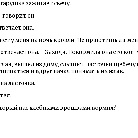
старушка зажигает свечу.
- говорит он.
твечает она.
 нет у меня на ночь кровли. Не приютишь ли ме
 отвечает она. - Заходи. Покормила она его кое-
слан, вышел из дому, слышит: ласточки щебечут
шиваться и вдруг начал понимать их язык.
на ласточка.
гая.
 который нас хлебными крошками кормил?