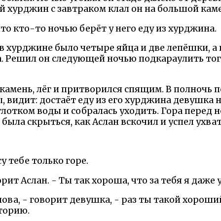
ой хурджин с завтраком клал он на большой кам
что кто-то ночью берёт у него еду из хурджина.
 в хурджине было четыре яйца и две лепёшки, а 
а. Решил он следующей ночью подкараулить тог
камень, лёг и притворился спящим. В полночь 
, видит: достаёт еду из его хурджина девушка 
глотком воды и собралась уходить. Гора перед 
а была скрыться, как Аслан вскочил и успел ухва
у тебе только горе.
орит Аслан. - Ты так хороша, что за тебя я даже
слова, - говорит девушка, - раз ты такой хорош
торию.