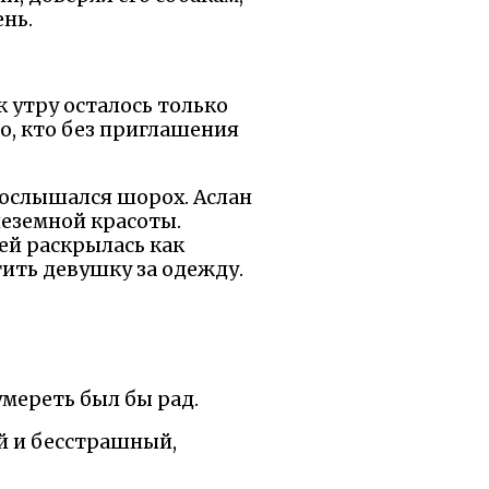
ень.
к утру осталось только
о, кто без приглашения
послышался шорох. Аслан
неземной красоты.
ней раскрылась как
тить девушку за одежду.
 умереть был бы рад.
ий и бесстрашный,