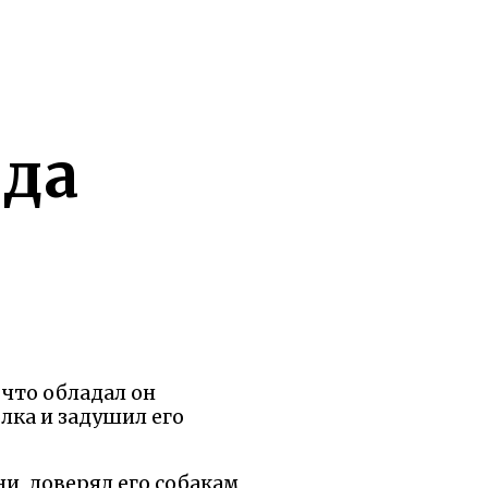
нда
 что обладал он
лка и задушил его
и, доверял его собакам,