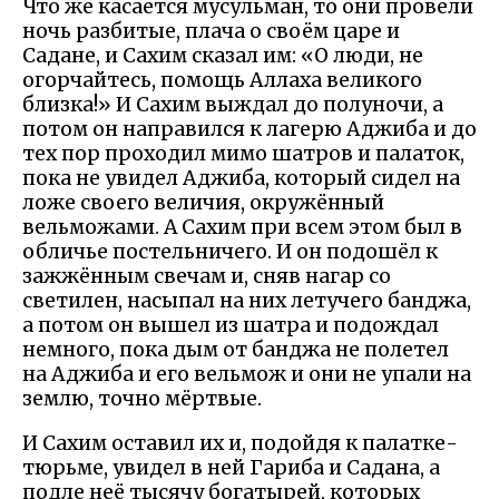
Что же касается мусульман, то они провели
ночь разбитые, плача о своём царе и
Садане, и Сахим сказал им: «О люди, не
огорчайтесь, помощь Аллаха великого
близка!» И Сахим выждал до полуночи, а
потом он направился к лагерю Аджиба и до
тех пор проходил мимо шатров и палаток,
пока не увидел Аджиба, который сидел на
ложе своего величия, окружённый
вельможами. А Сахим при всем этом был в
обличье постельничего. И он подошёл к
зажжённым свечам и, сняв нагар со
светилен, насыпал на них летучего банджа,
а потом он вышел из шатра и подождал
немного, пока дым от банджа не полетел
на Аджиба и его вельмож и они не упали на
землю, точно мёртвые.
И Сахим оставил их и, подойдя к палатке-
тюрьме, увидел в ней Гариба и Садана, а
подле неё тысячу богатырей, которых