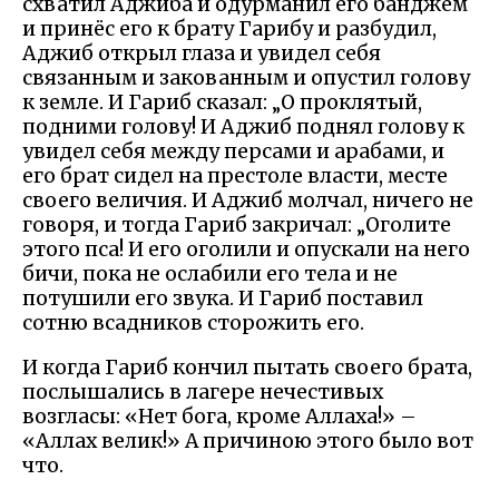
схватил Аджиба и одурманил его банджем
и принёс его к брату Гарибу и разбудил,
Аджиб открыл глаза и увидел себя
связанным и закованным и опустил голову
к земле. И Гариб сказал: „О проклятый,
подними голову! И Аджиб поднял голову к
увидел себя между персами и арабами, и
его брат сидел на престоле власти, месте
своего величия. И Аджиб молчал, ничего не
говоря, и тогда Гариб закричал: „Оголите
этого пса! И его оголили и опускали на него
бичи, пока не ослабили его тела и не
потушили его звука. И Гариб поставил
сотню всадников сторожить его.
И когда Гариб кончил пытать своего брата,
послышались в лагере нечестивых
возгласы: «Нет бога, кроме Аллаха!» –
«Аллах велик!» А причиною этого было вот
что.