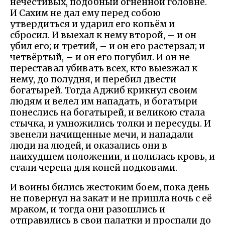
нечестивых, подобный огненной головне.
И Сахим не дал ему перед собою
утвердиться и ударил его копьём и
сбросил. И выехал к нему второй, – и он
убил его; и третий, – и он его растерзал; и
четвёртый, – и он его погубил. И он не
переставал убивать всех, кто выезжал к
нему, до полудня, и перебил двести
богатырей. Тогда Аджиб крикнул своим
людям и велел им нападать, и богатыри
понеслись на богатырей, и великою стала
стычка, и умножились толки и пересуды. И
звенели начищенные мечи, и нападали
люди на людей, и оказались они в
наихудшем положении, и полилась кровь, и
стали черепа для коней подковами.
И воины бились жестоким боем, пока день
не повернул на закат и не пришла ночь с её
мраком, и тогда они разошлись и
отправились в свои палатки и проспали до