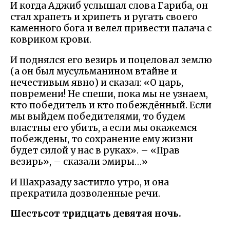
И когда Аджиб услышал слова Гариба, он
стал храпеть и хрипеть и ругать своего
каменного бога и велел привести палача с
ковриком крови.
И поднялся его везирь и поцеловал землю
(а он был мусульманином втайне и
нечестивым явно) и сказал: «О царь,
повремени! Не спеши, пока мы не узнаем,
кто победитель и кто побеждённый. Если
мы выйдем победителями, то будем
властны его убить, а если мы окажемся
побеждены, то сохранение ему жизни
будет силой у нас в руках». – «Прав
везирь», – сказали эмиры…»
И Шахразаду застигло утро, и она
прекратила дозволенные речи.
Шестьсот тридцать девятая ночь.