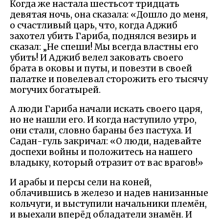
Когда же настала шестьсот тридцать
девятая ночь, она сказала: «Дошло до меня,
о счастливый царь, что, когда Аджиб
захотел убить Гариба, поднялся везирь и
сказал: „Не спеши! Мы всегда властны его
убить! И Аджиб велел заковать своего
брата в оковы и путы, и повезти в своей
палатке и повелевал сторожить его тысячу
могучих богатырей.
А люди Гариба начали искать своего царя,
но не нашли его. И когда наступило утро,
они стали, словно бараны без пастуха. И
Садан-гуль закричал: «О люди, надевайте
доспехи войны и положитесь на нашего
владыку, который отразит от вас врагов!»
И арабы и персы сели на коней,
облачившись в железо и надев нанизанные
кольчуги, и выступили начальники племён,
и выехали вперёд обладатели знамён. И