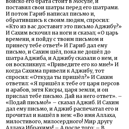
войско его брата стоит в Мосуле, и
поставил свои шатры перед его шатрами.
И потом Гариб написал письмо и,
обратившись к своим людям, спросил:
«Кто из вас доставит это письмо Аджибу?»
И Сахим вскочил на ноги и сказал; «О царь
времени, я пойду с твоим письмом и
принесу тебе ответ!» И Гариб дал ему
письмо, и Сахим шёл, пока не дошёл до
шатра Аджиба, и Аджибу сказали о нем, и
он воскликнул: «Приведите его ко мне!» И
когда Сахима привели к Аджибу, тот
спросил: «Откуда ты пришёл?» И Сахим
ответил: «Я пришёл к тебе от царя персов
и арабов, зятя Кисры, царя земли, и он
прислал тебе письмо. Дай на него ответ». –
«Подай письмо!» – сказал Аджиб. И Сахим
дал ему письмо, и Аджиб распечатал его и
прочитал и нашёл в нем: «Во имя Аллаха,
милостивого, милосердного! Мир другу
Аллаха Ибрахиму! – А после того: – В