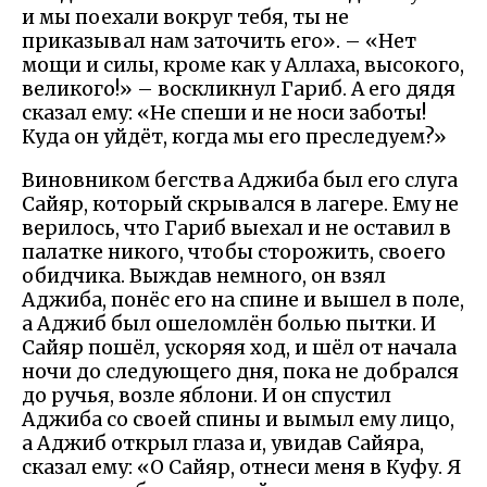
и мы поехали вокруг тебя, ты не
приказывал нам заточить его». – «Нет
мощи и силы, кроме как у Аллаха, высокого,
великого!» – воскликнул Гариб. А его дядя
сказал ему: «Не спеши и не носи заботы!
Куда он уйдёт, когда мы его преследуем?»
Виновником бегства Аджиба был его слуга
Сайяр, который скрывался в лагере. Ему не
верилось, что Гариб выехал и не оставил в
палатке никого, чтобы сторожить, своего
обидчика. Выждав немного, он взял
Аджиба, понёс его на спине и вышел в поле,
а Аджиб был ошеломлён болью пытки. И
Сайяр пошёл, ускоряя ход, и шёл от начала
ночи до следующего дня, пока не добрался
до ручья, возле яблони. И он спустил
Аджиба со своей спины и вымыл ему лицо,
а Аджиб открыл глаза и, увидав Сайяра,
сказал ему: «О Сайяр, отнеси меня в Куфу. Я