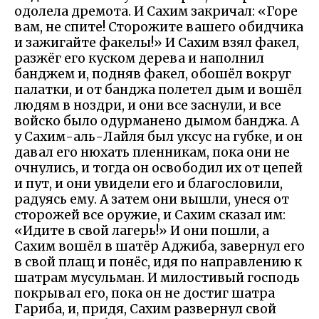
одолела дремота. И Сахим закричал: «Горе
вам, не спите! Сторожите вашего обидчика
и зажигайте факелы!» И Сахим взял факел,
разжёг его куском дерева и наполнил
банджем и, подняв факел, обошёл вокруг
палатки, и от банджа полетел дым и вошёл
людям в ноздри, и они все заснули, и все
войско было одурманено дымом банджа. А
у Сахим-аль-Лайля был уксус на губке, и он
давал его нюхать пленникам, пока они не
очнулись, и тогда он освободил их от цепей
и пут, и они увидели его и благословили,
радуясь ему. А затем они вышли, унеся от
сторожей все оружие, и Сахим сказал им:
«Идите в свой лагерь!» И они пошли, а
Сахим вошёл в шатёр Аджиба, завернул его
в свой плащ и понёс, идя по направлению к
шатрам мусульман. И милостивый господь
покрывал его, пока он не достиг шатра
Гариба, и, придя, Сахим развернул свой