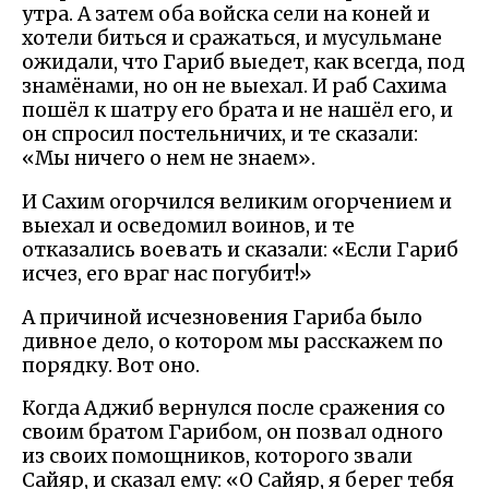
утра. А затем оба войска сели на коней и
хотели биться и сражаться, и мусульмане
ожидали, что Гариб выедет, как всегда, под
знамёнами, но он не выехал. И раб Сахима
пошёл к шатру его брата и не нашёл его, и
он спросил постельничих, и те сказали:
«Мы ничего о нем не знаем».
И Сахим огорчился великим огорчением и
выехал и осведомил воинов, и те
отказались воевать и сказали: «Если Гариб
исчез, его враг нас погубит!»
А причиной исчезновения Гариба было
дивное дело, о котором мы расскажем по
порядку. Вот оно.
Когда Аджиб вернулся после сражения со
своим братом Гарибом, он позвал одного
из своих помощников, которого звали
Сайяр, и сказал ему: «О Сайяр, я берег тебя