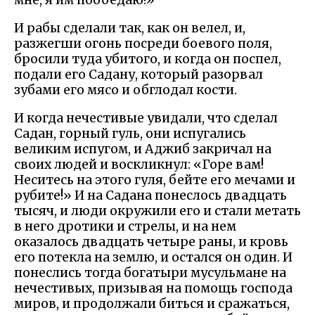
мне, я им пообедаю!»
И рабы сделали так, как он велел, и,
разжегши огонь посреди боевого поля,
бросили туда убитого, и когда он поспел,
подали его Садану, который разорвал
зубами его мясо и обглодал кости.
И когда нечестивые увидали, что сделал
Садан, горный гуль, они испугались
великим испугом, и Аджиб закричал на
своих людей и воскликнул: «Горе вам!
Неситесь на этого гуля, бейте его мечами и
рубите!» И на Садана понеслось двадцать
тысяч, и люди окружили его и стали метать
в него дротики и стрелы, и на нем
оказалось двадцать четыре раны, и кровь
его потекла на землю, и остался он один. И
понеслись тогда богатыри мусульмане на
нечестивых, призывая на помощь господа
миров, и продолжали биться и сражаться,