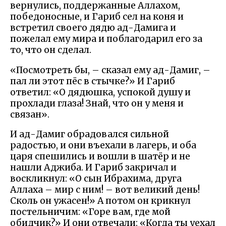
вернулись, поддержанные Аллахом,
победоносные, и Гариб сел на коня и
встретил своего дядю ад-Дамига и
пожелал ему мира и поблагодарил его за
то, что он сделал.
«Посмотреть бы, – сказал ему ад-Дамиг, –
пал ли этот пёс в стычке?» И Гариб
ответил: «О дядюшка, успокой душу и
прохлади глаза! Знай, что он у меня и
связан».
И ад-Дамиг обрадовался сильной
радостью, и они въехали в лагерь, и оба
царя спешились и вошли в шатёр и не
нашли Аджиба. И Гариб закричал и
воскликнул: «О сын Ибрахима, друга
Аллаха – мир с ним! – вот великий день!
Сколь он ужасен!» А потом он крикнул
постельничим: «Горе вам, где мой
обидчик?» И они отвечали: «Когда ты уехал