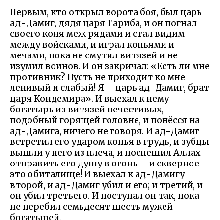
Первым, кто открыл ворота боя, был царь
ад-Дамиг, дядя царя Гариба, и он погнал
своего коня меж рядами и стал видим
между войсками, и играл копьями и
мечами, пока не смутил витязей и не
изумил воинов. И он закричал: «Есть ли мне
противник? Пусть не приходит ко мне
ленивый и слабый! Я – царь ад-Дамиг, брат
царя Кондемира». И выехал к нему
богатырь из витязей нечестивых,
подобный горящей головне, и понёсся на
ад-Дамига, ничего не говоря. И ад-Дамиг
встретил его ударом копья в грудь, и зубцы
вышли у него из плеча, и поспешил Аллах
отправить его душу в огонь – и скверное
это обиталище! И выехал к ад-Дамигу
второй, и ад-Дамиг убил и его; и третий, и
он убил третьего. И поступал он так, пока
не перебил семьдесят шесть мужей-
богатырей.