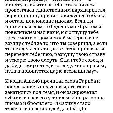
минуту прибытия к тебе этого письма
провозгласи единственным царядарителя,
первопричину причин, движущего облака,
и оставь поклонение идолам. Если ты
примешь ислам, то будешь мне братом и
повелителем над нами, и я отпущу тебе
грех с моим отцом и моей матерью и не
взыщу с тебя за то, что ты совершил, а если
ты не сделаешь так, как я тебе приказал, я
перережу тебе шею, разрушу твою страну
и ускорю твою смерть. Я дал тебе совет, и
да будет мир с тем, кто следует по правому
пути и повинуется царю всевышнему».
И когда Аджиб прочитал слова Гариба и
понял, какие в них угрозы, его глаза
закатились под темя, и он заскрежетал
зубами, и гнев его усилился. И он разорвал
письмо и бросил его. И Сахиму стало
тяжело, и он крикнул Аджибу: «Да