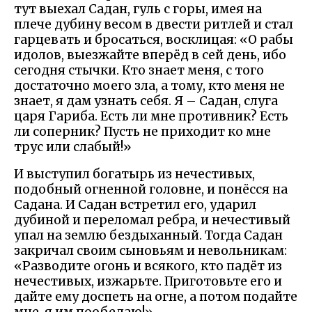
тут выехал Садан, гуль с горы, имея на
плече дубину весом в двести ритлей и стал
гарцевать и бросаться, восклицая: «О рабы
идолов, выезжайте вперёд в сей день, ибо
сегодня стычки. Кто знает меня, с того
достаточно моего зла, а тому, кто меня не
знает, я дам узнать себя. Я – Садан, слуга
царя Гариба. Есть ли мне противник? Есть
ли соперник? Пусть не приходит ко мне
трус или слабый!»
И выступил богатырь из нечестивых,
подобный огненной головне, и понёсся на
Садана. И Садан встретил его, ударил
дубиной и переломал ребра, и нечестивый
упал на землю бездыханный. Тогда Садан
закричал своим сыновьям и невольникам:
«Разводите огонь и всякого, кто падёт из
нечестивых, изжарьте. Приготовьте его и
дайте ему доспеть на огне, а потом подайте