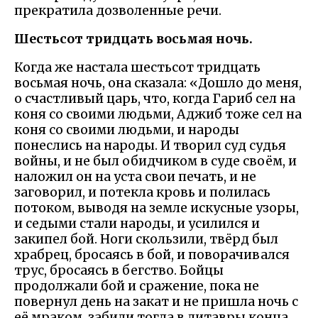
прекратила дозволенные речи.
Шестьсот тридцать восьмая ночь.
Когда же настала шестьсот тридцать
восьмая ночь, она сказала: «Дошло до меня,
о счастливый царь, что, когда Гариб сел на
коня со своими людьми, Аджиб тоже сел на
коня со своими людьми, и народы
понеслись на народы. И творил суд судья
войны, и не был обидчиком в суде своём, и
наложил он на уста свои печать, и не
заговорил, и потекла кровь и полилась
потоком, выводя на земле искусные узоры,
и седыми стали народы, и усилился и
закипел бой. Ноги скользили, твёрд был
храбрец, бросаясь в бой, и поворачивался
трус, бросаясь в бегство. Бойцы
продолжали бой и сражение, пока не
повернул день на закат и не пришла ночь с
её мраком, забили тогда в литавры конца