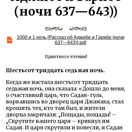
(ночи 637—643))
1000 и 1 ночь (Рассказ об Аджибе и Гарибе (ночи
637—643)).pdf
Приятного чтения!
Шестьсот тридцать седьмая ночь.
Когда же настала шестьсот тридцать
седьмая ночь, она сказала: «Дошло до меня,
о счастливый царь, что Садан-гуль,
ворвавшись во дворец царя Джамака, стал
крошить тех, кто там был, и жители
дворца закричали: „Пощады, пощады! –
„Скрутите вашего царя – крикнул им
Садан. И царя скрутили и понесли, и Садан