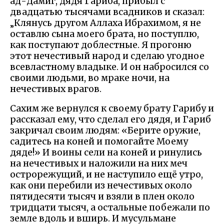
ад-Дамиг, дядя Гариба, прибыл с
двадцатью тысячами всадников и сказал:
„Клянусь другом Аллаха Ибрахимом, я не
оставлю сына моего брата, но поступлю,
как поступают доблестные. Я прогоню
этот нечестивый народ и сделаю угодное
всевластному владыке. И он набросился со
своими людьми, во мраке ночи, на
нечестивых врагов.
Сахим же вернулся к своему брату Гарибу и
рассказал ему, что сделал его дядя, и Гариб
закричал своим людям: «Берите оружие,
садитесь на коней и помогайте Моему
дяде!» И воины сели на коней и ринулись
на нечестивых и наложили на них меч
острорежущий, и не наступило ещё утро,
как они перебили из нечестивых около
пятидесяти тысяч и взяли в плен около
тридцати тысяч, а остальные побежали по
земле вдоль и вширь. И мусульмане