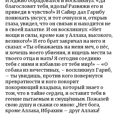
И Аджиб обрадовался и воскликнул: «Да
благословят тебя, идолы! Развяжи его и
приведи в чувство!» И Сайяр дал Гарибу
понюхать уксусу, и тот очнулся и, открыв
глаза, увидел, что он связан и находится не
в своей палатке. И он воскликнул: «Нет
мощи и силы, кроме как у Аллаха, высокого,
великого!» И его брат закричал на него и
сказал: «Ты обнажаешь на меня меч, о пёс,
и хочешь моего убиения, и ищешь мести за
твоего отца и мать! Я сегодня соединю
тебя с ними и избавлю от тебя мир!» – «О
собака из нечестивых, – воскликнул Гариб,
– ты увидишь, против кого повернутся
превратности и кого покорит
покоряющий владыка, который знает о
том, что в тайне сердец, и оставит тебя в
геенне пытаемым и смущённым. Пожалей
свою душу и скажи со мною: „Нет бога,
кроме Аллаха, Ибрахим – друг Аллаха!