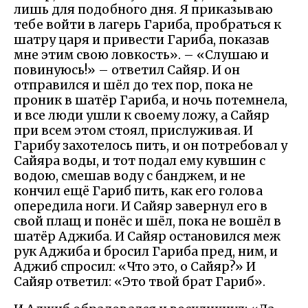
лишь для подобного дня. Я приказываю
тебе войти в лагерь Гариба, пробраться к
шатру царя и привести Гариба, показав
мне этим свою ловкость». – «Слушаю и
повинуюсь!» – ответил Сайяр. И он
отправился и шёл до тех пор, пока не
проник в шатёр Гариба, и ночь потемнела,
и все люди ушли к своему ложу, а Сайяр
при всем этом стоял, прислуживая. И
Гарибу захотелось пить, и он потребовал у
Сайяра воды, и тот подал ему кувшин с
водою, смешав воду с банджем, и не
кончил ещё Гариб пить, как его голова
опередила ноги. И Сайяр завернул его в
свой плащ и понёс и шёл, пока не вошёл в
шатёр Аджиба. И Сайяр остановился меж
рук Аджиба и бросил Гариба пред, ним, и
Аджиб спросил: «Что это, о Сайяр?» И
Сайяр ответил: «Это твой брат Гариб».