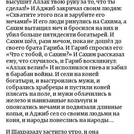
высушит Аллах твою руку за то, что ты
сделал!» И Аджиб закричал своим людям:
«Схватите этого пса и зарубите его
мечами!» И его люди ринулись на Сахима, а
Сахим вытащил меч и бросился на них и
убил больше пятидесяти богатырей. И
Сахим шёл, разя мечом, пока не дошёл до
своего брата Гариба. И Гариб спросил его:
«Что с тобой, о Сахим?» И Сахим рассказал
ему, что случилось, и Гариб воскликнул:
«Аллах велик!» И исполнился гнева и забил
в барабан войны. И сели на коней
богатыри, и выстроились мужи, и
собрались храбрецы и пустили коней
плясать на поле, и мужи облачились в
железо и нанизанные кольчуги и
опоясались мечами и подвязали длинные
копья, и Аджиб сел со своими людьми на
коня, и народы понеслись на народы….
И Шахразаду застигло утро, и она