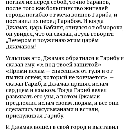
погнал их перед собой, точно баранов,
после того как большинство жителей
города погибло от меча воинов Гариба, и
поставил их перед Гарибом. И когда
Джамак, царь Бабиля, очнулся от обморока,
он увидел, что он связан, а гуль говорит:
„Вечером я поужинаю этим царём
Джамаком!
Услышав это, Джамак обратился к Гарибу и
сказал ему: «Я под твоей защитой» –
«Прими ислам – спасёшься от гуля и от
пытки огнём, который не кончается», –
сказал Гариб, и Джамак принял ислам
сердцем и языком. Тогда Гариб велел
развязать его узы, а потом Джамак
предложил ислам своим людям, и все они
сделались мусульманами и встали,
прислуживая Гарибу.
И Джамак вошёл в свой город и выставил