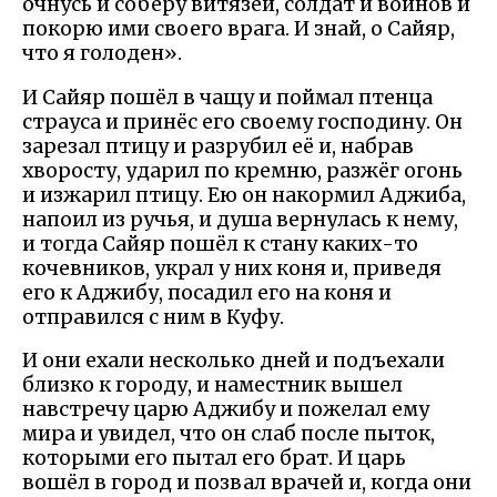
очнусь и соберу витязей, солдат и воинов и
покорю ими своего врага. И знай, о Сайяр,
что я голоден».
И Сайяр пошёл в чащу и поймал птенца
страуса и принёс его своему господину. Он
зарезал птицу и разрубил её и, набрав
хворосту, ударил по кремню, разжёг огонь
и изжарил птицу. Ею он накормил Аджиба,
напоил из ручья, и душа вернулась к нему,
и тогда Сайяр пошёл к стану каких-то
кочевников, украл у них коня и, приведя
его к Аджибу, посадил его на коня и
отправился с ним в Куфу.
И они ехали несколько дней и подъехали
близко к городу, и наместник вышел
навстречу царю Аджибу и пожелал ему
мира и увидел, что он слаб после пыток,
которыми его пытал его брат. И царь
вошёл в город и позвал врачей и, когда они