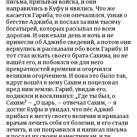
письма, призывая войска, и они
направились в Куфу и явились. Что же
касается Гариба, то он опечалился, узнав о
бегстве Аджиба, и послал за ним тысячу
богатырей, которых рассыпал по всем
дорогам. И они ехали день и ночь и не
принесли об Аджибе сведений, а потом они
вернулись и рассказали обо всем Гарибу. И
тот стал искать своего брата Сахима, но не
нашёл его, и побоялся он для него
превратностей времени и огорчился
великим огорчением. И пока это было так,
вдруг вошёл к нему Сахим и поцеловал
пред ним землю. Гариб, увидав его,
поднялся и воскликнул: „Где ты был, о
Сахим? – „О царь, – отвечал Сахим, – я
достиг Куфы и увидал, что пёс Аджиб
прибыл к месту своего величия и приказал
врачам лечить себя от болезни, и его стали
лечить, и он поправился и написал письма
и послал их своим наместникам, и те