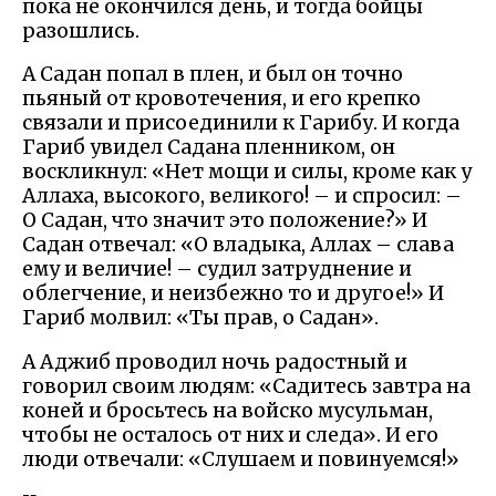
пока не окончился день, и тогда бойцы
разошлись.
А Садан попал в плен, и был он точно
пьяный от кровотечения, и его крепко
связали и присоединили к Гарибу. И когда
Гариб увидел Садана пленником, он
воскликнул: «Нет мощи и силы, кроме как у
Аллаха, высокого, великого! – и спросил: –
О Садан, что значит это положение?» И
Садан отвечал: «О владыка, Аллах – слава
ему и величие! – судил затруднение и
облегчение, и неизбежно то и другое!» И
Гариб молвил: «Ты прав, о Садан».
А Аджиб проводил ночь радостный и
говорил своим людям: «Садитесь завтра на
коней и бросьтесь на войско мусульман,
чтобы не осталось от них и следа». И его
люди отвечали: «Слушаем и повинуемся!»