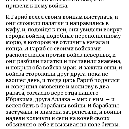
привели к нему войска.
И Гариб велел своим воинам выступать, и
они сложили палатки и направились в
Куфу, и, подойдя к ней, они увидели вокруг
города войска, подобные переполненному
морю, в котором не отличить начала и
конца. И Гариб со своими войсками
расположился против войск неверных, и
они разбили палатки и поставили знамёна,
и покрыл оба войска мрак. И зажгли огни, и
войска сторожили друг друга, пока не
взошёл день, и тогда царь Гариб поднялся
и совершил омовение и молитву в два
раката, согласно вере отца нашего
Ибрахима, друга Аллаха – мир с ним! – и
велел бить в барабаны войны. И барабаны
застучали, и знамёна затрепетали, и воины
надели кольчуги и сели на коней своих,
объявляя о себе и вызывая на поле битвы.