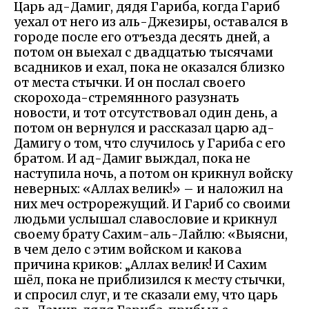
Царь ад-Дамиг, дядя Гариба, когда Гариб
уехал от него из аль-Джезиры, оставался в
городе после его отъезда десять дней, а
потом он выехал с двадцатью тысячами
всадников и ехал, пока не оказался близко
от места стычки. И он послал своего
скорохода-стремянного разузнать
новости, и тот отсутствовал один день, а
потом он вернулся и рассказал царю ад-
Дамигу о том, что случилось у Гариба с его
братом. И ад-Дамиг выждал, пока не
наступила ночь, а потом он крикнул войску
неверных: «Аллах велик!» – и наложил на
них меч острорежущий. И Гариб со своими
людьми услышал славословие и крикнул
своему брату Сахим-аль-Лайлю: «Выясни,
в чем дело с этим войском и какова
причина криков: „Аллах велик! И Сахим
шёл, пока не приблизился к месту стычки,
и спросил слуг, и те сказали ему, что царь