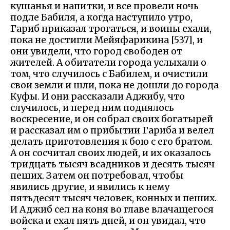
кушанья и напитки, и все провели ночь
подле Бабиля, а когда наступило утро,
Гариб приказал трогаться, и воины ехали,
пока не достигли Мейяфарикина [537], и
они увидели, что город свободен от
жителей. А обитатели города услыхали о
том, что случилось с Бабилем, и очистили
свои земли и шли, пока не дошли до города
Куфы. И они рассказали Аджибу, что
случилось, и перед ним поднялось
воскресение, и он собрал своих богатырей
и рассказал им о прибытии Гариба и велел
делать приготовления к бою с его братом.
А он сосчитал своих людей, и их оказалось
тридцать тысяч всадников и десять тысяч
пеших. Затем он потребовал, чтобы
явились другие, и явились к нему
пятьдесят тысяч человек, конных и пеших.
И Аджиб сел на коня во главе влачащегося
войска и ехал пять дней, и он увидал, что