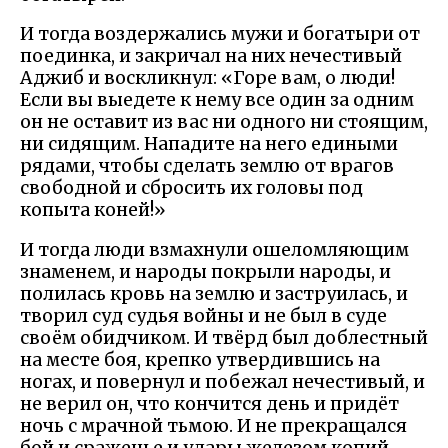
И тогда воздержались мужи и богатыри от
поединка, и закричал на них нечестивый
Аджиб и воскликнул: «Горе вам, о люди!
Если вы выедете к нему все один за одним
он не оставит из вас ни одного ни стоящим,
ни сидящим. Нападите на него едиными
рядами, чтобы сделать землю от врагов
свободной и сбросить их головы под
копыта коней!»
И тогда люди взмахнули ошеломляющим
знаменем, и народы покрыли народы, и
полилась кровь на землю и заструилась, и
творил суд судья войны и не был в суде
своём обидчиком. И твёрд был доблестный
на месте боя, крепко утвердившись на
ногах, и повернул и побежал нечестивый, и
не верил он, что кончится день и придёт
ночь с мрачной тьмою. И не прекращался
бой и сраженье и удары железом копий,