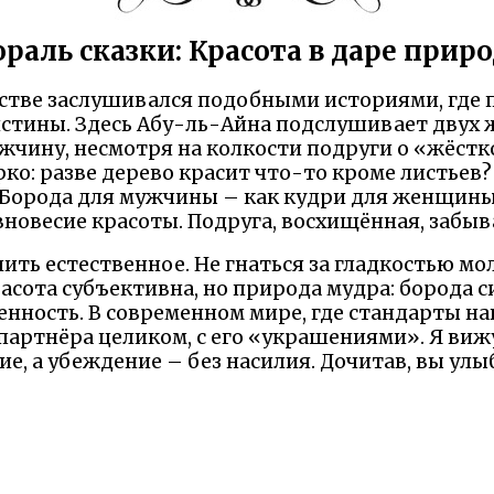
раль сказки: Красота в даре прир
тстве заслушивался подобными историями, где
стины. Здесь Абу-ль-Айна подслушивает двух
жчину, несмотря на колкости подруги о «жёстк
рко: разве дерево красит что-то кроме листьев
Борода для мужчины – как кудри для женщины. 
вновесие красоты. Подруга, восхищённая, забыв
нить естественное. Не гнаться за гладкостью м
асота субъективна, но природа мудра: борода с
енность. В современном мире, где стандарты н
партнёра целиком, с его «украшениями». Я вижу
е, а убеждение – без насилия. Дочитав, вы улыб
очтениях.
 Надеемся Вам понравилась сказка и наш сайт. М