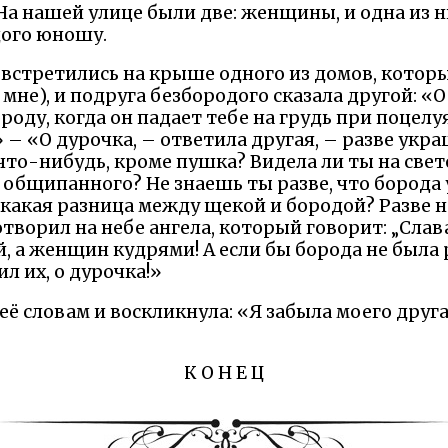
На нашей улице были две: женщины, и одна из н
дого юношу.
встретились на крыше одного из домов, которы
 мне), и подруга безбородого сказала другой: «О
оду, когда он падает тебе на грудь при поцелу
» – «О дурочка, – ответила другая, – разве укр
 что-нибудь, кроме пушка? Видела ли ты на све
 общипанного? Не знаешь ты разве, что борода 
какая разница между щекой и бородой? Разве н
сотворил на небе ангела, который говорит: „Сла
, а женщин кудрями! А если бы борода не была 
л их, о дурочка!»
ё словам и воскликнула: «Я забыла моего друг
К О Н Е Ц