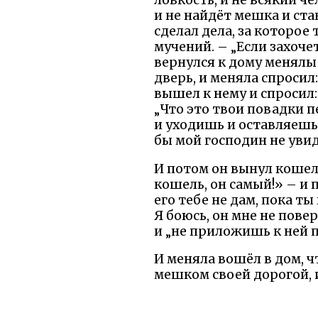
ловкость, и не всякий ч
и не найдёт мешка и ста
сделал дела, за которое
мучений. – „Если захоче
вернулся к дому менялы 
дверь, и меняла спросил:
вышел к нему и спросил:
„Что это твои повадки п
и уходишь и оставляешь 
бы мой господин не увид
И потом он вынул кошель
кошель, он самый!» – и п
его тебе не дам, пока т
Я боюсь, он мне не пове
и „не приложишь к ней п
И меняла вошёл в дом, ч
мешком своей дорогой, 