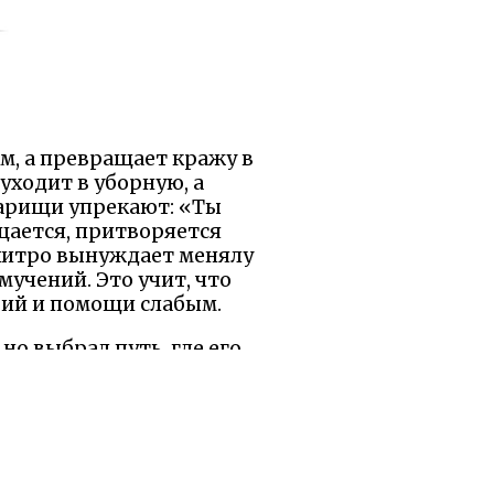
ом, а превращает кражу в
уходит в уборную, а
варищи упрекают: «Ты
щается, притворяется
 хитро вынуждает менялу
 мучений. Это учит, что
твий и помощи слабым.
 но выбрал путь, где его
тью, попадает в ловушку
 благодаря чужому уму.
 твои действия меняют
кие истории и думаю: а
pathy в мире, полном