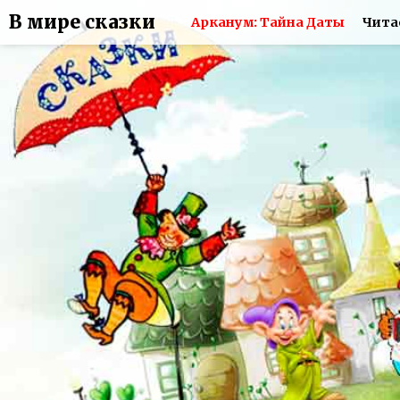
В мире сказки
Арканум: Тайна Даты
Чита