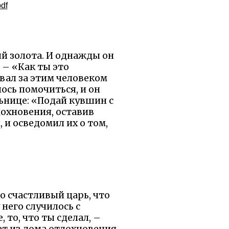
df
ый золота. И однажды он
 – «Как ты это
овал за этим человеком
ось помочиться, и он
ьнице: «Подай кувшин с
дохновения, оставив
 и осведомил их о том,
 о счастливый царь, что
 него случилось с
 то, что ты сделал, –