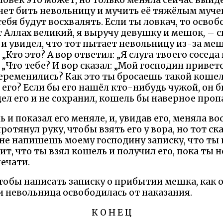
еловек это может, но только меняла сейчас вый
нет бить невольницу и мучить её тяжёлым мучен
 тебя будут восхвалять. Если ты ловкач, то осво
т Аллах великий, я выручу девушку и мешок, – ск
и увидел, что тот пытает невольницу из-за мешк
 „Кто это? А вор ответил: „Я слуга твоего соседа
 „Что тебе? И вор сказал: „Мой господин приветс
еременились? Как это ты бросаешь такой кошель
его? Если бы его нашёл кто-нибудь чужой, он бы
ел его и не сохранил, кошель бы наверное пропа
 и показал его меняле, и, увидав его, меняла в
ротянул руку, чтобы взять его у вора, но тот ск
ы не напишешь моему господину записку, что ты
рит, что ты взял кошель и получил его, пока ты
ечати.
тобы написать записку о прибытии мешка, как ок
и невольница освободилась от наказания.
К О Н Е Ц