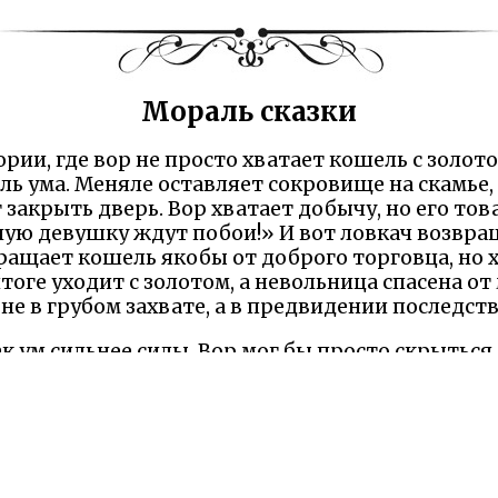
Мораль сказки
ории, где вор не просто хватает кошель с золот
ь ума. Меняле оставляет сокровище на скамье, 
 закрыть дверь. Вор хватает добычу, но его то
дную девушку ждут побои!» И вот ловкач возвра
ращает кошель якобы от доброго торговца, но
тоге уходит с золотом, а невольница спасена от
не в грубом захвате, а в предвидении последс
ак ум сильнее силы. Вор мог бы просто скрыться,
зу не только ему. Меняла, ослепленный жаднос
 а невольница, невинная жертва, избегает беды
зни, как и в сказке, настоящая победа – когда
е если мотивы не всегда чисты. Я дочитываю та
пить? Они побуждают нас ценить интеллект и em
соблазнов.