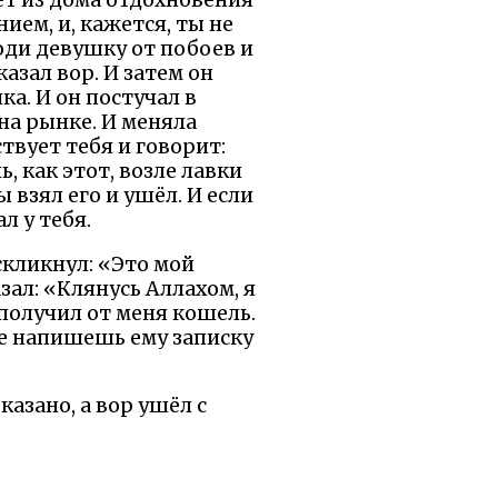
дет из дома отдохновения
ием, и, кажется, ты не
боди девушку от побоев и
азал вор. И затем он
а. И он постучал в
 на рынке. И меняла
твует тебя и говорит:
, как этот, возле лавки
 взял его и ушёл. И если
л у тебя.
оскликнул: «Это мой
азал: «Клянусь Аллахом, я
 получил от меня кошель.
 не напишешь ему записку
азано, а вор ушёл с