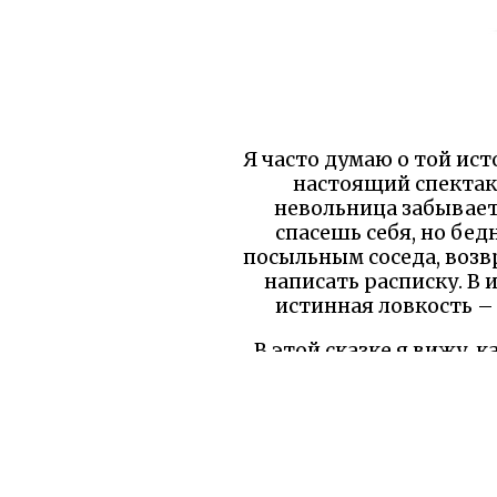
Я часто думаю о той ист
настоящий спектакл
невольница забывает
спасешь себя, но бе
посыльным соседа, возв
написать расписку. В и
истинная ловкость – 
В этой сказке я вижу, к
хитрость приносит поль
собственного неверия,
Это напоминает: в жи
судьбы к лучшему, даж
смог бы я так посту