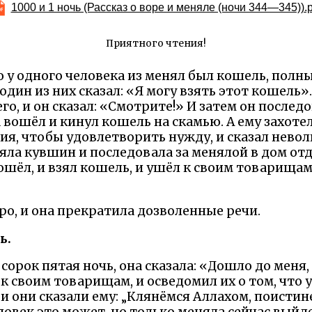
1000 и 1 ночь (Рассказ о воре и меняле (ночи 344—345)).p
Приятного чтения!
 у одного человека из менял был кошель, полн
один из них сказал: «Я могу взять этот кошель».
го, и он сказал: «Смотрите!» И затем он послед
 вошёл и кинул кошель на скамью. А ему захотел
ия, чтобы удовлетворить нужду, и сказал невол
яла кувшин и последовала за менялой в дом от
ошёл, и взял кошель, и ушёл к своим товарищам,
ро, и она прекратила дозволенные речи.
ь.
сорок пятая ночь, она сказала: «Дошло до меня,
к своим товарищам, и осведомил их о том, что у
и они сказали ему: „Клянёмся Аллахом, поистине,