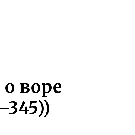
 о воре
—345))