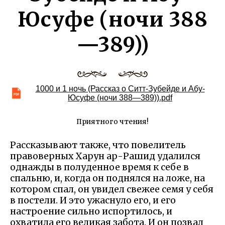
Юсуфе (ночи 388
—389))
1000 и 1 ночь (Рассказ о Ситт-Зубейде и Абу-
Юсуфе (ночи 388—389)).pdf
Приятного чтения!
Рассказывают также, что повелитель
правоверных Харун ар-Рашид удалился
однажды в полуденное время к себе в
спальню, и, когда он поднялся на ложе, на
котором спал, он увидел свежее семя у себя
в постели. И это ужаснуло его, и его
настроение сильно испортилось, и
охватила его великая забота. И он позвал