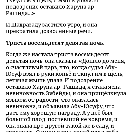
ткнул им в щель, и мышь упала. И
подозрение оставило Харуна ар-
Рашида…»
И Шахразаду застигло утро, и она
прекратила дозволенные речи.
Триста восемьдесят девятая ночь.
Когда же настала триста восемьдесят
девятая ночь, она сказала: «Дошло до меня,
о счастливый царь, что, когда судья Абу-
Юсуф взял в руки копьё и ткнул им в щель,
летучая мышь упала. И подозрение
оставило Харуна ар-Рашида, я стала ясна
невиновность Зубейды, и она прищёлкнула
языком от радости, что оказалась
невиновна, и объявила Абу-Юсуфу, что
даст ему хорошую награду. А у неё был
большой плод, поспевший не вовремя, и
она знала про другой такой же в саду, и