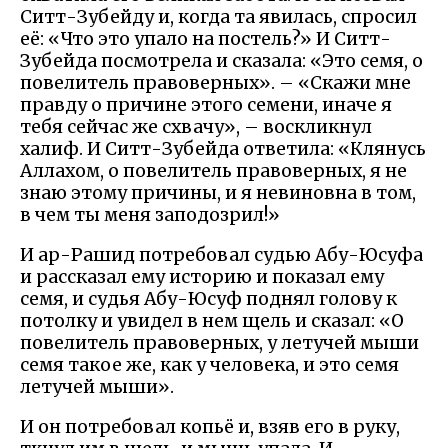
Ситт-Зубейду и, когда та явилась, спросил
её: «Что это упало на постель?» И Ситт-
Зубейда посмотрела и сказала: «Это семя, о
повелитель правоверных». – «Скажи мне
правду о причине этого семени, иначе я
тебя сейчас же схвачу», – воскликнул
халиф. И Ситт-Зубейда ответила: «Клянусь
Аллахом, о повелитель правоверных, я не
знаю этому причины, и я невиновна в том,
в чем ты меня заподозрил!»
И ар-Рашид потребовал судью Абу-Юсуфа
и рассказал ему историю и показал ему
семя, и судья Абу-Юсуф поднял голову к
потолку и увидел в нем щель и сказал: «О
повелитель правоверных, у летучей мыши
семя такое же, как у человека, и это семя
летучей мыши».
И он потребовал копьё и, взяв его в руку,