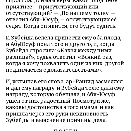
спросила: „О имам веры, какой плод тебе
приятнее – присутствующий или
отсутствующий? – „По нашему толку, –
ответил Абу-Юсуф, – отсутствующих её
судят. Когда он явится, его будут судить.
И Зубейда велела принести ему оба плода,
и АбуЮсуф поел того и другого, и, когда
Зубейда спросила: «Какая между ними
разница?», судья ответил: «Всякий раз,
когда я хочу похвалить один из них, другой
поднимается с доказательствами».
И, услышав его слова, ар-Рашид засмеялся
и дал ему награду, и Зубейда тоже дала ему
награду, которую обещала, и Абу-Юсуф
ушёл от них радостный. Посмотри же,
каковы достоинства этого имама, и как
пришла через его руки невиновность
Зубейды и выяснение причины дела.