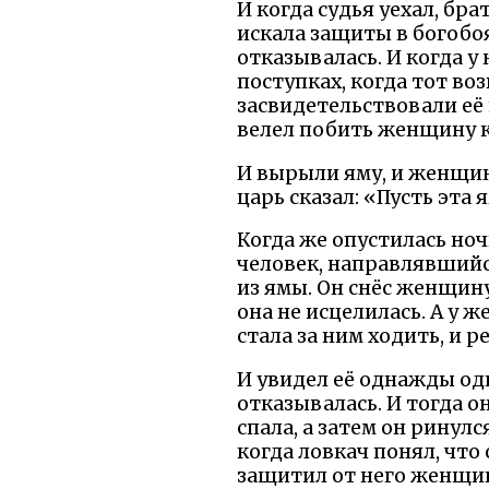
И когда судья уехал, бра
искала защиты в богобоя
отказывалась. И когда у 
поступках, когда тот во
засвидетельствовали её 
велел побить женщину 
И вырыли яму, и женщину
царь сказал: «Пусть эта 
Когда же опустилась ноч
человек, направлявшийся
из ямы. Он снёс женщину
она не исцелилась. А у ж
стала за ним ходить, и р
И увидел её однажды один
отказывалась. И тогда он
спала, а затем он ринулс
когда ловкач понял, что 
защитил от него женщин