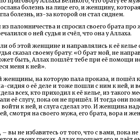
, по приговору Аллаха великого, что брату её му
ослана болезнь на лице его, и женщину, которая
гла болезнь, из-за которой он стал сиднем.
я из паломничества и спросил своего брата про 
ечалился о ней судья и счёл, что она у Аллаха.
и об этой женщине и направлялись к её келье с
дья сказал своему брату: «О брат мой, не напра
ет быть, Аллах пошлёт тебе при её помощи ис
еся меня к ней».
й женщины, на которую пала проказа, и пошёл к
-сидня о её деле и тоже пошли с ним к ней, и в
дела всех, кто приходил к её келье, из такого ме
и её слугу, пока он не пришёл. И тогда они по
войти к ней, и слуга сделал это. И женщина на
ей, смотря на своего мужа, его брата, вора и жен
, – вы не избавитесь от того, что с вами, пока н
ется в своих грехах, Аллах прощает его и даёт ем