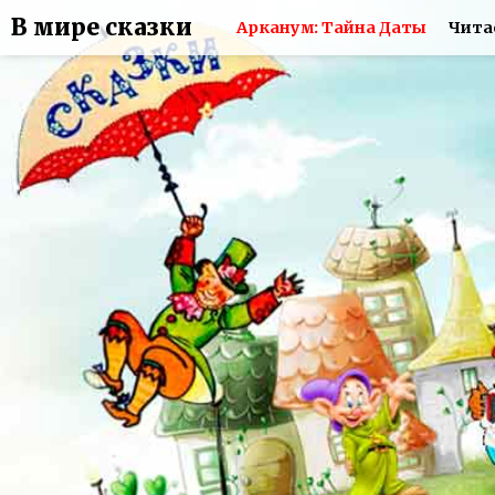
В мире сказки
Арканум: Тайна Даты
Чита