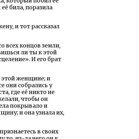
жа, который побил её
 её била, поразила
жену, и тот рассказал
о всех концов земли,
вишься ли ты к этой
целение». И его брат
 этой женщине; и
се они собрались у
ста, где её никто не
желали, чтобы он
дела покрывало и
щину; и она узнала их,
е признаетесь в своих
у то, из-за чего он к