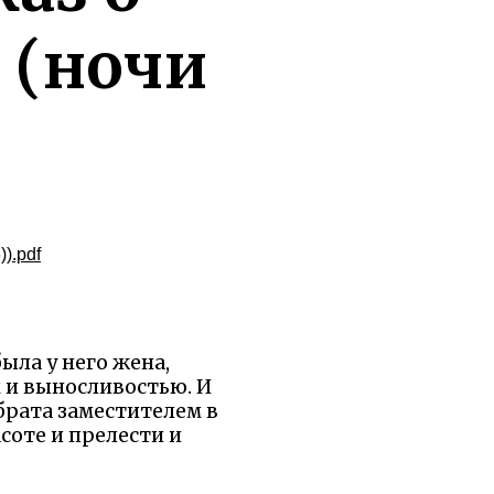
 (ночи
).pdf
ыла у него жена,
 и выносливостью. И
 брата заместителем в
соте и прелести и