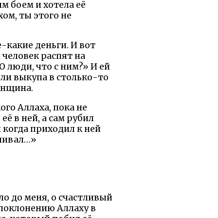
ым боем и хотела её
хом, ты этого не
е-какие деньги. И вот
 человек распят на
О люди, что с ним?» И ей
или выкупа в столько-то
енщина.
ого Аллаха, пока не
ё в ней, а сам рубил
 когда приходил к ней
вливал…»
ло до меня, о счастливый
 поклонению Аллаху в