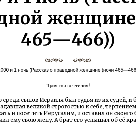
дной женщине
465—466))
1000 и 1 ночь (Рассказ о праведной женщине (ночи 465—466)
Приятного чтения!
 среди сынов Исраиля был судья из их судей, и б
ладавшая великой строгостью к себе, терпением
ать и посетить Иерусалим, и оставил он своего
ил ему свою жену. А брат его услышал об её кра