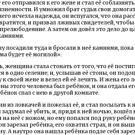
т его отправился к его жене и стал её соблазнять
зненности. И умножил брат судьи свои домогате
него исчезла надежда, он испугался, что она рас
звратится, и призвал лживых свидетелей, чтобы
прелюбодеяние. А затем он довёл это дело до ца
камнями.
 посадили туда и бросали в неё камнями, пока 
яма будет её могилой».
ь, женщина стала стонать от того, что её постиг
 в одно селение; и, услышав её стоны, он подо
 к своей жене и велел ей её лечить. И жена его
ены этого человека был ребёнок, и она отдала е
ебёнок спал с нею в другой комнате.
 из ловкачей и пожелал её, и стал посылать к н
 задумал её убить, и, придя к ней ночью, вошёл 
я на неё с ножом, но ему попался под руку ребёнок
он зарезал ребёнка, его охватил страх, и он выш
у. А наутро она нашла ребёнка подле себя заре