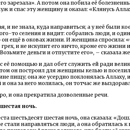
его зарезала». А потом она побила её болезненн
муж и спас эту женщину и оказал: «Клянусь Алла
 и не знала, куда направиться; а у неё были ко
го-то селения и видит: собрались люди, и один
о он ещё в оковах жизни. И женщина спросила: «
грех, и не искупит его ничто, кроме его жизни 
«Возьмите деньги и отпустите его», – сказала ж
с её помощью и дал обет служить ей ради велик
отом он построил для женщины келью и поселил е
не пищу; она же усердно поклонялась Аллаху, и
и она за него молилась, он тотчас же выздора
ро, и она прекратила дозволенные речи.
шестая ночь.
ста шестьдесят шестая ночь, она сказала: «Дош
е стали направляться люди, а она обратилась к