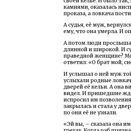
своей келье. И было так
камнями, оказалась нисп
проказа, а ловкача пости
А судья, её муж, вернулс
ему, что она умерла. И оп
А потом люди прослышал
длинной и широкой. И су
праведной женщине? Мож
ответил: «О брат мой, сн
И услышал о ней муж то
услыхали родные ловкача
дверей её кельи. А она ви
видел. И пришедшие ждал
испросил им позволения 
закрылась и стала у двер
по они её не узнали.
«Эй вы, – сказала она им
грехах. Когда раб призна