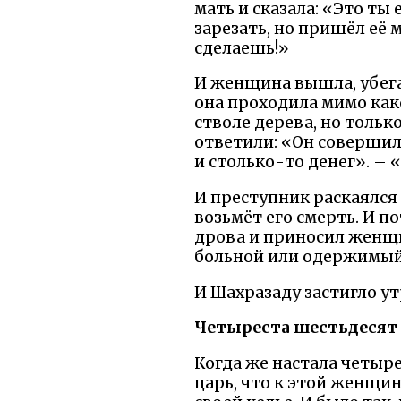
мать и сказала: «Это ты 
зарезать, но пришёл её 
сделаешь!»
И женщина вышла, убегая,
она проходила мимо како
стволе дерева, но тольк
ответили: «Он совершил 
и столько-то денег». – 
И преступник раскаялся 
возьмёт его смерть. И п
дрова и приносил женщи
больной или одержимый 
И Шахразаду застигло ут
Четыреста шестьдесят 
Когда же настала четыре
царь, что к этой женщин