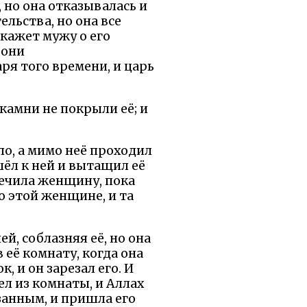
, но она отказывалась и
льства, но она все
скажет мужу о его
 они
ря того времени, и царь
камни не покрыли её; и
ло, а мимо неё проходил
шёл к ней и вытащил её
 лечила женщину, пока
го этой женщине, и та
ей, соблазняя её, но она
в её комнату, когда она
, и он зарезал его. И
ел из комнаты, и Аллах
занным, и пришла его