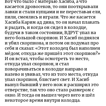
Вот что было с матерью Хасиба, а что
касается дровосеков, то они пооткрывали
лавки и стали купцами и не переставая ели,
пили, смеялись и играли. Что же касается
Хасиба Карим ад дина, то он начал плакать
и рыдать, и когда он сидел в колодце,
будучи в таком состоянии, ВДРУГ упал на
него большой скорпион. И Хасиб поднялся
и убил скорпиона, и потом он подумал про
себя и сказал: «Этот колодец был наполнен
мёдом; откуда же пришёл этот скорпион?»
И он встал, чтобы осмотреть то место,
откуда упал скорпион, и стал
поворачиваться в колодце направо и
налево и увивал, что из того места, откуда
упал скорпион, блистает свет. И Хасиб
вынул бывший у него нож и расширил это
отверстие, так что оно стало размером с
окно. И тогда он вышел через него и шёл
некоторое время внутри колодца.