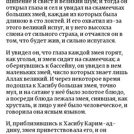
шипение и свист и великий шум; и тогда он
открыл глаза и сел и увидал на скамеечках
больших змей, каждая из которых была
длиною в сто локтей. И его охватил из-за
этого великий испуг, и у него высохла
слюна от сильного страха, и отчаялся он в
том, что будет жив, и сильно испугался.
И увидел он, что глаза каждой змея горят,
как уголья, и змеи сидят на скамеечках; а
обернувшись к бассейну, он увидел в нем
маленьких змей, число которых знает лишь
Аллах великий. И через некоторое время
подошла к Хасибу большая змея, точно
мул, и на сатане у неё было золотое блюдо,
а посреди блюда лежала змея, сиявшая, как
хрусталь, и лицо у неё было человеческое, и
говорила она ясным языком.
И, приблизившись к Хасибу Карим-ад-
дину, змея приветствовала его, и он