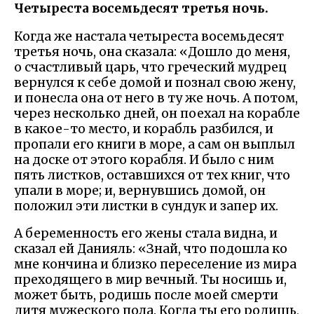
Четыреста восемьдесят третья ночь.
Когда же настала четыреста восемьдесят
третья ночь, она сказала: «Дошло до меня,
о счастливый царь, что греческий мудрец
вернулся к себе домой и познал свою жену,
и понесла она от него в ту же ночь. А потом,
через несколько дней, он поехал на корабле
в какое-то место, и корабль разбился, и
пропали его книги в море, а сам он выплыл
на доске от этого корабля. И было с ним
пять листков, оставшихся от тех книг, что
упали в море; и, вернувшись домой, он
положил эти листки в сундук и запер их.
А беременность его жены стала видна, и
сказал ей Данияль: «Знай, что подошла ко
мне кончина и близко переселение из мира
преходящего в мир вечный. Ты носишь и,
может быть, родишь после моей смерти
дитя мужеского пола. Когда ты его родишь,