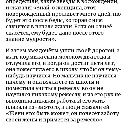
определили, какие звезды в восхождении,
и сказали: «Знай, о женщина, этот
новорождённый проживёт много дней, ню
будет это после беды, которая с ним
случится в начале жизни. Если он от неё
спасётся, ему будет дано после этого
знание мудрости».
И затем звездочёты ушли своей дорогой, а
мать кормила сына молоком два года и
отлучила его, и когда он достиг пяти лет,
она поместила его в школу, чтобы он чему-
нибудь научился. Но мальчик не научился
ничему, и она взяла его из школы и
поместила учиться ремеслу; во он не
научился никакому ремеслу, и из его рук не
выходила никакая работа. И его мать
плакала из-за этого, и люди сказали ей:
«Жени его: быть может, он понесёт заботу
своей жены и примется за ремесло».