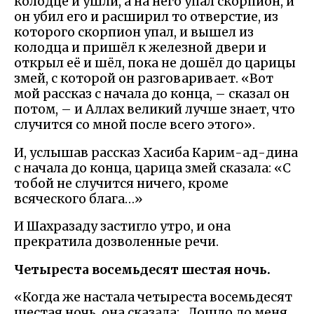
колодце и ушли, а на него упал скорпион, и
он убил его и расширил то отверстие, из
которого скорпион упал, и вышел из
колодца и пришёл к железной двери и
открыл её и шёл, пока не дошёл до царицы
змей, с которой он разговаривает. «Вот
мой рассказ с начала до конца, – сказал он
потом, – и Аллах великий лучше знает, что
случится со мной после всего этого».
И, услышав рассказ Хасиба Карим-ад-дина
с начала до конца, царица змей сказала: «С
тобой не случится ничего, кроме
всяческого блага…»
И Шахразаду застигло утро, и она
прекратила дозволенные речи.
Четыреста восемьдесят шестая ночь.
«Когда же настала четыреста восемьдесят
шестая ночь, она сказала: „Дошло до меня,