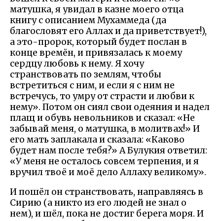
матушка, я увидал в казне моего отца
книгу с описанием Мухаммеда (да
благословят его Аллах и да приветствует!),
а это-пророк, который будет послан в
конце времён, и привязалась к моему
сердцу любовь к нему. Я хочу
странствовать по землям, чтобы
встретиться с ним, и если я с ним не
встречусь, то умру от страсти и любви к
нему». Потом он сиял свои одеяния и надел
плащ и обувь невольников и сказал: «Не
забывай меня, о матушка, в молитвах!» И
его мать заплакала и сказала: «Каково
будет нам после тебя?» А Булукия ответил:
«У меня не осталось совсем терпения, и я
вручил твоё и моё дело Аллаху великому».
И пошёл он странствовать, направляясь в
Сирию (а никто из его людей не знал о
нем), и шёл, пока не достиг берега моря. И