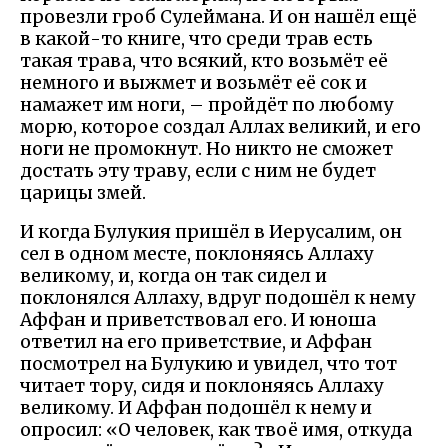
провезли гроб Сулеймана. И он нашёл ещё
в какой-то книге, что среди трав есть
такая трава, что всякий, кто возьмёт её
немного и выжмет и возьмёт её сок и
намажет им ноги, – пройдёт по любому
морю, которое создал Аллах великий, и его
ноги не промокнут. Но никто не сможет
достать эту траву, если с ним не будет
царицы змей.
И когда Булукия пришёл в Иерусалим, он
сел в одном месте, поклоняясь Аллаху
великому, и, когда он так сидел и
поклонялся Аллаху, вдруг подошёл к нему
Аффан и приветствовал его. И юноша
ответил на его приветствие, и Аффан
посмотрел на Булукию и увидел, что тот
читает тору, сидя и поклоняясь Аллаху
великому. И Аффан подошёл к нему и
опросил: «О человек, как твоё имя, откуда