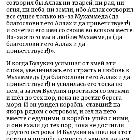
сотворил бы Аллах ни тварей, ни рая, ни
огня, ни неба, ни земли, ибо Аллах сотворил
все сущее только из-за Мухаммеда (да
благословит его Аллах и да приветствует!)
и сочетал его имя со своим во всяком месте.
Из-за этого мы и любим Мухаммеда (да
благословит его Аллах и да
приветствует!)».
И когда Булукия услышал от змей эти
слова, увеличилась его страсть и любовь к
Мухаммеду (да благословит его Аллах и да
приветствует!) и усилилась его тоска по
нем, а затем Булукия простился со змеями
и шёл до тех пор, пока не достиг берега
моря. И он увидел корабль, ставший на
якорь рядом с островом, и сел на него
вместе с едущими, и корабль ушёл с ними,
и они ехали до тех пор, пока не достигли
другого острова. И Булукия вышел на этот
остров и прошёл немного и увидел на нем