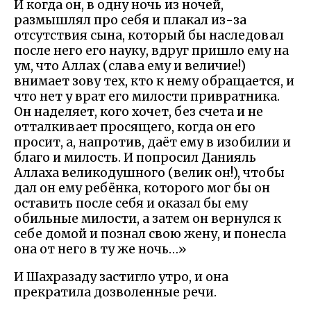
И когда он, в одну ночь из ночей,
размышлял про себя и плакал из-за
отсутствия сына, который бы наследовал
после него его науку, вдруг пришло ему на
ум, что Аллах (слава ему и величие!)
внимает зову тех, кто к нему обращается, и
что нет у врат его милости привратника.
Он наделяет, кого хочет, без счета и не
отталкивает просящего, когда он его
просит, а, напротив, даёт ему в изобилии и
благо и милость. И попросил Данияль
Аллаха великодушного (велик он!), чтобы
дал он ему ребёнка, которого мог бы он
оставить после себя и оказал бы ему
обильные милости, а затем он вернулся к
себе домой и познал свою жену, и понесла
она от него в ту же ночь…»
И Шахразаду застигло утро, и она
прекратила дозволенные речи.