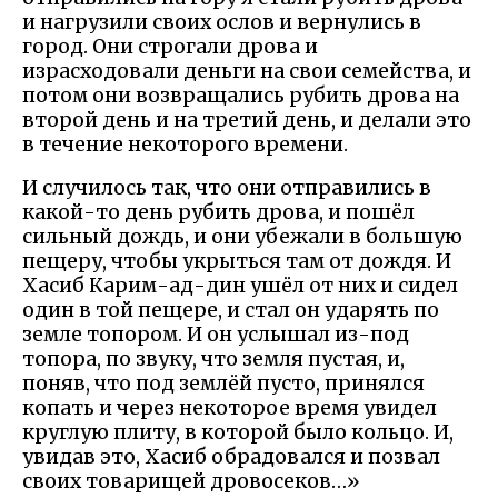
и нагрузили своих ослов и вернулись в
город. Они строгали дрова и
израсходовали деньги на свои семейства, и
потом они возвращались рубить дрова на
второй день и на третий день, и делали это
в течение некоторого времени.
И случилось так, что они отправились в
какой-то день рубить дрова, и пошёл
сильный дождь, и они убежали в большую
пещеру, чтобы укрыться там от дождя. И
Хасиб Карим-ад-дин ушёл от них и сидел
один в той пещере, и стал он ударять по
земле топором. И он услышал из-под
топора, по звуку, что земля пустая, и,
поняв, что под землёй пусто, принялся
копать и через некоторое время увидел
круглую плиту, в которой было кольцо. И,
увидав это, Хасиб обрадовался и позвал
своих товарищей дровосеков…»