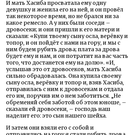
И мать Хасиба просватала ему одну
девушку и женила его на ней, и он провёл
так некоторое время, но не брался ни за
какое ремесло. А у них были соседи –
дровосеки; и они пришли к его матери и
сказали: «Купи твоему сыну осла, верёвку и
топор, и он пойдёт с нами на гору, и мы с
ним будем рубить дрова; плата за дрова
будет ему и нам, и он потратит на вас часть
того, что достанется ему на долю». «И,
услышав это от дровосеков, мать Хасиба
сильно обрадовалась. Она купила своему
сыну осла, верёвку и топор и, взяв Хасиба,
отправилась с ним к дровосекам и отдала
его им, поручив им о нем заботиться. „Не
обременяй себя заботой об этом юноше, –
сказали ей дровосеки, – господь наш
наделит его: это сын нашего шейха.
И затем они взяли его с собой и
отправились на гору я стали рубить дрова