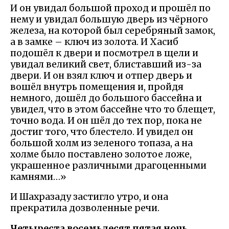
И он увидал большой проход и прошёл по
нему и увидал большую дверь из чёрного
железа, на которой был серебряный замок,
а в замке – ключ из золота. И Хасиб
подошёл к двери и посмотрел в щели и
увидал великий свет, блиставший из-за
двери. И он взял ключ и отпер дверь и
вошёл внутрь помещения и, пройдя
немного, дошёл до большого бассейна и
увидел, что в этом бассейне что то блещет,
точно вода. И он шёл до тех пор, пока не
достиг того, что блестело. И увидел он
большой холм из зеленого топаза, а на
холме было поставлено золотое ложе,
украшенное различными драгоценными
камнями…»
И Шахразаду застигло утро, и она
прекратила дозволенные речи.
Четыреста восемьдесят пятая ночь.