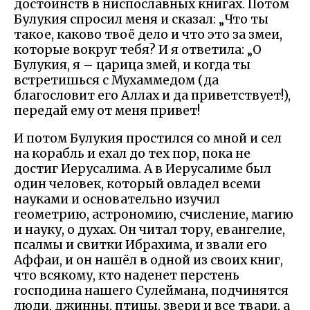
достоинств в ниспославных книгах. Потом
Булукия спросил меня и сказал: „Что ты
такое, каково твоё дело и что это за змеи,
которые вокруг тебя? И я ответила: „О
Булукия, я – царица змей, и когда ты
встретишься с Мухаммедом (да
благословит его Аллах и да приветствует!),
передай ему от меня привет!
И потом Булукия простился со мной и сел
на корабль и ехал до тех пор, пока не
достиг Иерусалима. А в Иерусалиме был
один человек, который овладел всеми
науками и основательно изучил
геометрию, астрономию, счисление, магию
и науку, о духах. Он читал тору, евангелие,
псалмы и свитки Ибрахима, и звали его
Аффаи, и он нашёл в одной из своих книг,
что всякому, кто наденет перстень
господина нашего Сулеймана, подчинятся
люди, джинны, птицы, звери и все твари, а