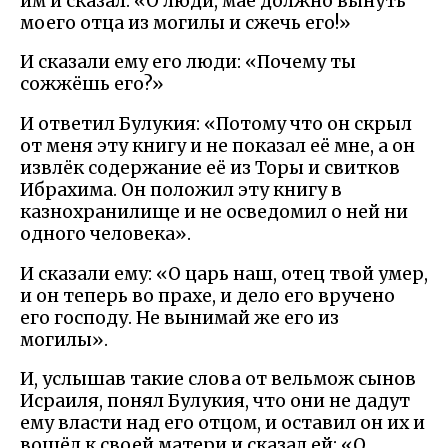
им и сказал: «О люди, мае должно вынуть
моего отца из могилы и сжечь его!»
И сказали ему его люди: «Почему ты
сожжёшь его?»
И ответил Булукия: «Потому что он скрыл
от меня эту книгу и не показал её мне, а он
извлёк содержание её из Торы и свитков
Ибрахима. Он положил эту книгу в
казнохранилище и не осведомил о ней ни
одного человека».
И сказали ему: «О царь наш, отец твой умер,
и он теперь во прахе, и дело его вручено
его господу. Не вынимай же его из
могилы».
И, услышав такие слова от вельмож сынов
Исраиля, понял Булукия, что они не дадут
ему власти над его отцом, и оставил он их и
вошёл к своей матери и сказал ей: «О