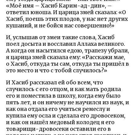
«Моё имя – Хасиб Карим-ад-дин», –
ответил юноша. И царица змей сказала: «О
Хасиб, поешь этих плодов, у нас нет других
кушаний, и не бойся нас совершенно!»
И, услышав от змеи такие слова, Хасиб
поел досыта и восславил Аллаха великого.
А когда он насытился едою, трапезу убрали,
я царица змей сказала ему: «Расскажи мае,
о Хасиб, откуда ты сам, откуда ты пришёл в
это место и что с тобой случилось?»
И Хасиб рассказал ей обо всем, что
случилось с его отцом, и как мать родила
его и поместила в школу, когда ему было
пять лет, и он ничему не научился из наук, и
как она отдала его учиться ремеслу и
купила ему осла и сделала его дровосеком,
и как он нашёл медовый колодец я его
товарищи-дровосеки оставили его в