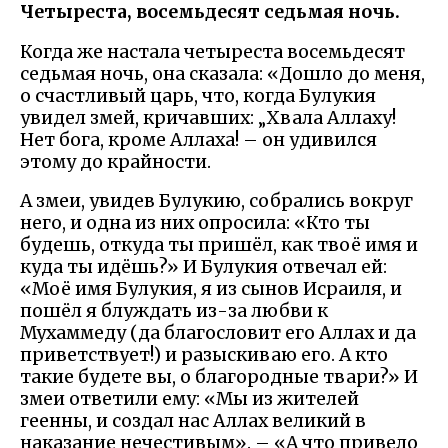
Четыреста, восемьдесят седьмая ночь.
Когда же настала четыреста восемьдесят
седьмая ночь, она сказала: «Дошло до меня,
о счастливый царь, что, когда Булукия
увидел змей, кричавших: „Хвала Аллаху!
Нет бога, кроме Аллаха! – он удивился
этому до крайности.
А змеи, увидев Булукию, собрались вокруг
него, и одна из них опросила: «Кто ты
будешь, откуда ты пришёл, как твоё имя и
куда ты идёшь?» И Булукия отвечал ей:
«Моё имя Булукия, я из сынов Исраиля, и
пошёл я блуждать из-за любви к
Мухаммеду (да благословит его Аллах и да
приветствует!) и разыскиваю его. А кто
такие будете вы, о благородные твари?» И
змеи ответили ему: «Мы из жителей
геенны, и создал нас Аллах великий в
наказание нечестивым». – «А что привело