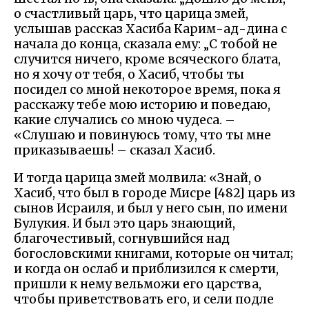
о счастливый царь, что царица змей,
услышав рассказ Хасиба Карим-ад-дина с
начала до конца, сказала ему: „С тобой не
случится ничего, кроме всяческого блата,
но я хочу от тебя, о Хасиб, чтобы ты
посидел со мной некоторое время, пока я
расскажу тебе мою историю и поведаю,
какие случались со мною чудеса. –
«Слушаю и повинуюсь тому, что ты мне
приказываешь! – сказал Хасиб.
И тогда царица змей молвила: «Знай, о
Хасиб, что был в городе Мисре [482] царь из
сынов Исраиля, и был у него сын, по имени
Булукия. И был это царь знающий,
благочестивый, согнувшийся над
богословскими книгами, которые он читал;
и когда он ослаб и приблизился к смерти,
пришли к нему вельможи его царства,
чтобы приветствовать его, и сели подле