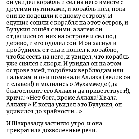
он увидел корабль и сел на него вместе с
другими путниками, и корабль шёл, пока
они не подошли к одному острову. И
едущие сошли с корабля на этот остров, и
Булукия сошёл с ними, а затем он
отдалился от них на острове и сел под
дерево, и его одолел сон. И он заснул и
пробудился от сна и пошёл к кораблю,
чтобы сесть на него, и увидел, что корабль
уже снялся с якоря. И увидал он на этом
острове змей, подобных верблюдам или
пальмам, и они поминали Аллаха (велик он
и славен!) и молились о Мухаммеде (да
благословит его Аллах и да приветствует!),
крича: «Нет бога, кроме Аллаха! Хвала
Аллаху!» И когда увидел это Булукия, он
удивился до крайности…»
И Шахразаду застигло утро, и она
прекратила дозволенные речи.