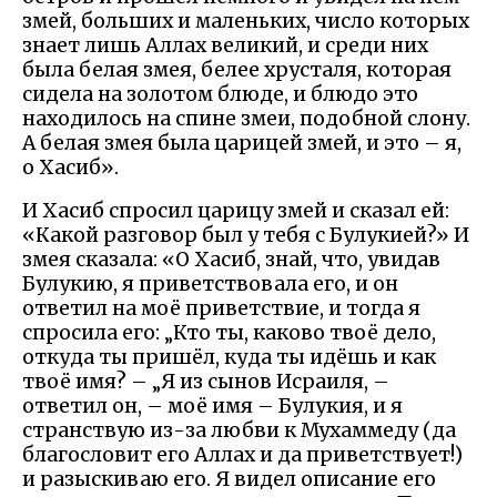
змей, больших и маленьких, число которых
знает лишь Аллах великий, и среди них
была белая змея, белее хрусталя, которая
сидела на золотом блюде, и блюдо это
находилось на спине змеи, подобной слону.
А белая змея была царицей змей, и это – я,
о Хасиб».
И Хасиб спросил царицу змей и сказал ей:
«Какой разговор был у тебя с Булукией?» И
змея сказала: «О Хасиб, знай, что, увидав
Булукию, я приветствовала его, и он
ответил на моё приветствие, и тогда я
спросила его: „Кто ты, каково твоё дело,
откуда ты пришёл, куда ты идёшь и как
твоё имя? – „Я из сынов Исраиля, –
ответил он, – моё имя – Булукия, и я
странствую из-за любви к Мухаммеду (да
благословит его Аллах и да приветствует!)
и разыскиваю его. Я видел описание его