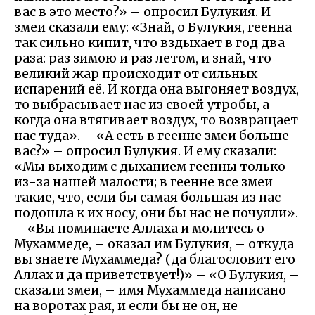
вас в это место?» – опросил Булукия. И
змеи сказали ему: «Знай, о Булукия, геенна
так сильно кипит, что вздыхает в год два
раза: раз зимою и раз летом, и знай, что
великий жар происходит от сильных
испарений её. И когда она выгоняет воздух,
то выбрасывает нас из своей утробы, а
когда она втягивает воздух, то возвращает
нас туда». – «А есть в геенне змеи больше
вас?» – опросил Булукия. И ему сказали:
«Мы выходим с дыханием геенны только
из-за нашей малости; в геенне все змеи
такие, что, если бы самая большая из нас
подошла к их носу, они бы нас не почуяли».
– «Вы поминаете Аллаха и молитесь о
Мухаммеде, – оказал им Булукия, – откуда
вы знаете Мухаммеда? (да благословит его
Аллах и да приветствует!)» – «О Булукия, –
сказали змеи, – имя Мухаммеда написано
на воротах рая, и если бы не он, не