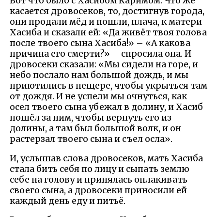
Вот что было с Хасибом Каримом. Что же
касается дровосеков, то, достигнув города,
они продали мёд и пошли, плача, к матери
Хасиба и сказали ей: «Да живёт твоя голова
после твоего сына Хасиба!» – «А какова
причина его смерти?» – спросила она. И
дровосеки сказали: «Мы сидели на горе, и
небо послало нам большой дождь, и мы
приютились в пещере, чтобы укрыться там
от дождя. И не успели мы очнуться, как
осел твоего сына убежал в долину, и Хасиб
пошёл за ним, чтобы вернуть его из
долины, а там был большой волк, и он
растерзал твоего сына и съел осла».
И, услышав слова дровосеков, мать Хасиба
стала бить себя по лицу и сыпать землю
себе на голову и принялась оплакивать
своего сына, а дровосеки приносили ей
каждый день еду и питьё.