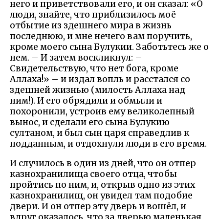
него и приветствовали его, и он сказал: «О
люди, знайте, что приблизилось моё
отбытие из здешнего мира в жизнь
последнюю, и мне нечего вам поручить,
кроме моего сына Булукии. Заботьтесь же о
нем. – И затем воскликнул: –
Свидетельствую, что нет бога, кроме
Аллаха!» – и издал вопль и расстался со
здешней жизнью (милость Аллаха над
ним!). И его обрядили и обмыли и
похоронили, устроив ему великолепный
вынос, и сделали его сына Булукию
султаном, и был сын царя справедлив к
подданным, и отдохнули люди в его время.
И случилось в один из дней, что он отпер
казнохранилища своего отца, чтобы
пройтись по ним, и, открыв одно из этих
казнохранилищ, он увидел там подобие
двери. И он отпер эту дверь и вошёл, и
вдруг оказалось, что за дверью маленькая