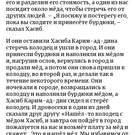
его и разделим его стоимость, а один из нас
посидит около мёда, чтобы стеречь его от
других людей. – „Я посижу и постерегу его,
пока вы сходите и принесёте бурдюки, –
сказал Хасиб.
И они оставили Хасиба Карим-ад-дина
стеречь колодец и ушли в город. И они
принесли бурдюки и наполняли их мёдом
и, нагрузив ослов, вернулись в город и
продали мёд, а потом они снова пришли к
колодцу, во второй раз, и делали так в
течение некоторого времени. Они
ночевали в городе, возвращались к
колодцу и наполняли бурдюки мёдом, а
Хасиб Карим-ад-дин сидел и стерёг
колодец. И дровосеки в один из дней
сказали друг другу: «Нашёл-то колодец с
мёдом Хасиб, и завтра он пойдёт в город
пожалуется на нас и возьмёт плату за мёд и
скажет: „Это я нашёл мёд. Мы избавимся от