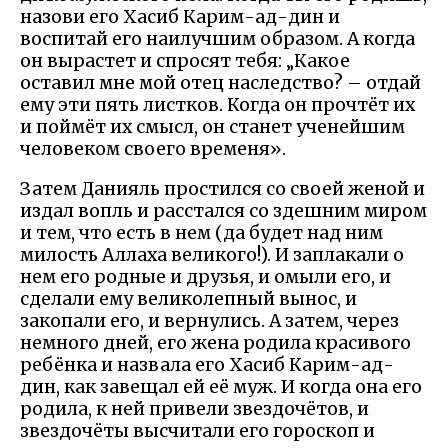
назови его Хасиб Карим-ад-дин и
воспитай его наилучшим образом. А когда
он вырастет и спросят тебя: „Какое
оставил мне мой отец наследство? – отдай
ему эти пять листков. Когда он прочтёт их
и поймёт их смысл, он станет ученейшим
человеком своего временя».
Затем Данияль простился со своей женой и
издал вопль и расстался со здешним миром
и тем, что есть в нем (да будет над ним
милость Аллаха великого!). И заплакали о
нем его родные и друзья, и омыли его, и
сделали ему великолепный вынос, и
закопали его, и вернулись. А затем, через
немного дней, его жена родила красивого
ребёнка и назвала его Хасиб Карим-ад-
дин, как завещал ей её муж. И когда она его
родила, к ней привели звездочётов, и
звездочёты высчитали его гороскоп и