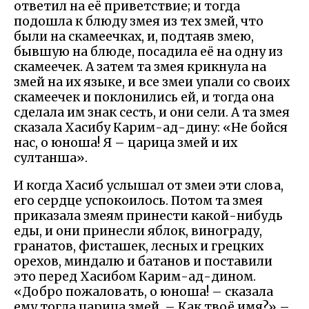
ответил на её приветствие; и тогда
подошла к блюду змея из тех змей, что
были на скамеечках, и, подтаяв змею,
бывшую на блюде, посадила её на одну из
скамеечек. А затем та змея крикнула на
змей на их языке, и все змеи упали со своих
скамеечек и поклонились ей, и тогда она
сделала им знак сесть, и они сели. А та змея
сказала Хасибу Карим-ад-дину: «Не бойся
нас, о юноша! Я – царица змей и их
султанша».
И когда Хасиб услышал от змеи эти слова,
его сердце успокоилось. Потом та змея
приказала змеям принести какой-нибудь
еды, и они принесли яблок, винограду,
гранатов, фисташек, лесных и грецких
орехов, миндалю и батанов и поставили
это перед Хасибом Карим-ад-дином.
«Добро пожаловать, о юноша! – сказала
ему тогда царица змей. – Как твоё имя?» –