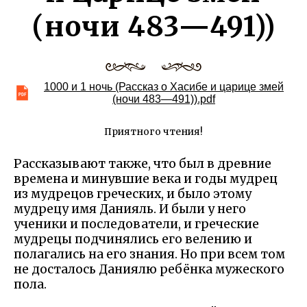
(ночи 483—491))
1000 и 1 ночь (Рассказ о Хасибе и царице змей
(ночи 483—491)).pdf
Приятного чтения!
Рассказывают также, что был в древние
времена и минувшие века и годы мудрец
из мудрецов греческих, и было этому
мудрецу имя Данияль. И были у него
ученики и последователи, и греческие
мудрецы подчинялись его велению и
полагались на его знания. Но при всем том
не досталось Даниялю ребёнка мужеского
пола.