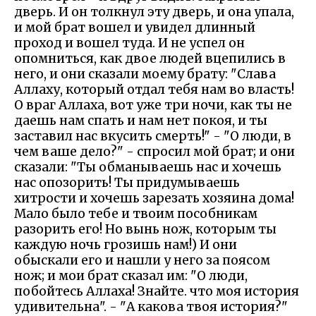
дверь. И он толкнул эту дверь, и она упала,
и мой брат вошел и увидел длинный
проход и вошел туда. И не успел он
опомниться, как двое людей вцепились в
него, и они сказали моему брату: "Слава
Аллаху, который отдал тебя нам во власть!
О враг Аллаха, вот уже три ночи, как ты не
даешь нам спать и нам нет покоя, и ты
заставил нас вкусить смерть!" - "О люди, в
чем ваше дело?" - спросил мой брат; и они
сказали: "Ты обманываешь нас и хочешь
нас опозорить! Ты придумываешь
хитрости и хочешь зарезать хозяина дома!
Мало было тебе и твоим пособникам
разорить его! Но вынь нож, которым ты
каждую ночь грозишь нам!) И они
обыскали его и нашли у него за поясом
нож; и мои брат сказал им: "О люди,
побойтесь Аллаха! Знайте. что моя история
удивительна". - "А какова твоя история?"