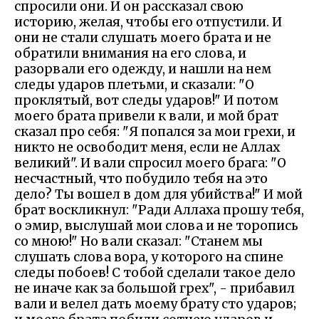
спросили они. И он рассказал свою
историю, желая, чтобы его отпустили. И
они не стали слушать моего брата и не
обратили внимания на его слова, и
разорвали его одежду, и нашли на нем
следы ударов плетьми, и сказали: "О
проклятый, вот следы ударов!" И потом
моего брата привели к вали, и мой брат
сказал про себя: "Я попался за мои грехи, и
никто не освободит меня, если не Аллах
великий". И вали спросил моего брага: "О
несчастный, что побудило тебя на это
дело? Ты вошел в дом для убийства!" И мой
брат воскликнул: "Ради Аллаха прошу тебя,
о эмир, выслушай мои слова и не торопись
со мною!" Но вали сказал: "Станем мы
слушать слова вора, у которого на спине
следы побоев! С тобой сделали такое дело
не иначе как за большой грех", - прибавил
вали и велел дать моему брату сто ударов;