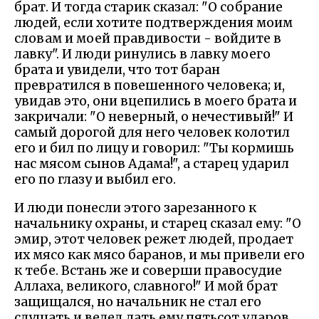
брат. И тогда старик сказал: "О собрание
людей, если хотите подтверждения моим
словам и моей правдивости - войдите в
лавку". И люди ринулись в лавку моего
брата и увидели, что тот баран
превратился в повешенного человека; и,
увидав это, они вцепились в моего брата и
закричали: "О неверный, о нечестивый!" И
самый дорогой для него человек колотил
его и бил по лицу и говорил: "Ты кормишь
нас мясом сынов Адама!", а старец ударил
его по глазу и выбил его.
И люди понесли этого зарезанного к
начальнику охраны, и старец сказал ему: "О
эмир, этот человек режет людей, продает
их мясо как мясо баранов, и мы привели его
к тебе. Встань же и соверши правосудие
Аллаха, великого, славного!" И мой брат
защищался, но начальник не стал его
слушать и велел дать ему пятьсот ударов