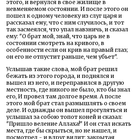
этого, и вернулся в свое жилище в
невменяемом состоянии. И после этого он
пошел к одному человеку из слуг царя и
рассказал ему, что с ним случилось, и тот
так засмеялся, что упал навзничь, и сказал
ему: "О брат мой, знай, что царь не в
состоянии смотреть на кривого, в
особенности если он крив на правый глаз;
он его не отпустит раньше, чем убьет".
Услышав такие слова, мой брат решил
бежать из этого города, и поднялся и
вышел из него, и переправился в другую
местность, где никого не было, кто бы знал
его, И провел там долгое время. А после
этого мой брат стал размышлять о своем
деле. И однажды он вышел прогуляться и
услышал за собою топот коней и сказал:
"Пришло веление Аллаха!" И он стал искать
места, где бы скрыться, но не нашел, и
посмотрел - и вдруг видит: закрытая