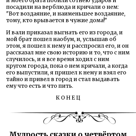
и моего брата побили сотнею ударов и
посадили на верблюда и кричали о нем:
"Вот воздаяние, и наименьшее воздаяние,
тому, кто врывается в чужие дома!"
И вали приказал выгнать его из города, и
мой брат пошел наобум, и, услышав об
этом, я пошел к нему и расспросил его, и он
рассказал мне свою историю и то, что с ним
случилось, и я все время ходил с ним
кругом города, пока о нем кричали, а когда
его выпустили, я пришел к нему и взял его
тайно и привел в город и стал выдавать
ему что есть и что пить.
К О Н Е Ц
Мудрость сказки о четвёртом