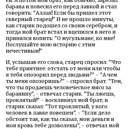
ей. А потом мой брат, как обычно, зарезал
барана и повесил его перед лавкой и стал
говорить: "Аллах! Если бы пришел этот
скверный старец!" И не прошло минуты,
как старик подошел со своим серебром, и
тогда мой брат встал и вцепился в него и
принялся вопить: "О мусульмане, ко мне!
Послушайте мою историю с этим
нечестивым!"
И, услышав его слова, старец спросил: "Что
тебе приятнее: отстать от меня или чтобы
я тебя опозорил перед людьми?" - "А чем
ты меня опозоришь?" - спросил брат. "Тем,
что ты продаешь человеческое мясо за
баранину", - отвечал старик. "Ты лжешь,
проклятый!" - воскликнул мой брат; и
старик сказал: "Тот проклятый, у кого
человек в лавке повешен". - "Если дело
обстоит так, как ты сказал, мои деньги и
моя кровь тебе дозволены", - отвечал мой