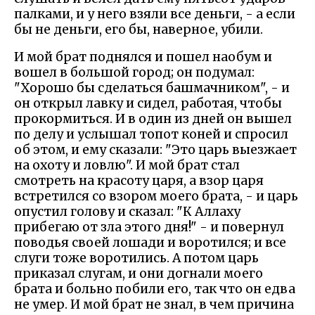
палками, и у него взяли все деньги, - а если
бы не деньги, его бы, наверное, убили.
И мой брат поднялся и пошел наобум и
вошел в большой город; он подумал:
"Хорошо бы сделаться башмачником", - и
он открыл лавку и сидел, работая, чтобы
прокормиться. И в один из дней он вышел
по делу и услышал топот коней и спросил
об этом, и ему сказали: "Это царь выезжает
на охоту и ловлю". И мой брат стал
смотреть на красоту царя, а взор царя
встретился со взором моего брата, - и царь
опустил голову и сказал: "К Аллаху
прибегаю от зла этого дня!" - и повернул
поводья своей лошади и воротился; и все
слуги тоже воротились. А потом царь
приказал слугам, и они догнали моего
брата и больно побили его, так что он едва
не умер. И мой брат не знал, в чем причина