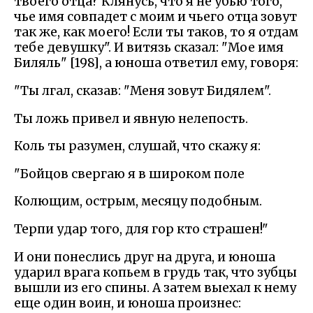
твоего отца? Клянусь, что я не убью того,
чье имя совпадет с моим и чьего отца зовут
так же, как моего! Если ты таков, то я отдам
тебе девушку". И витязь сказал: "Мое имя
Биляль" [198], а юноша ответил ему, говоря:
"Ты лгал, сказав: "Меня зовут Бидялем".
Ты ложь привел и явную нелепость.
Коль ты разумен, слушай, что скажу я:
"Бойцов свергаю я в широком поле
Колющим, острым, месяцу подобным.
Терпи удар того, для гор кто страшен!"
И они понеслись друг на друга, и юноша
ударил врага копьем в грудь так, что зубцы
вышли из его спины. А затем выехал к нему
еще один воин, и юноша произнес: