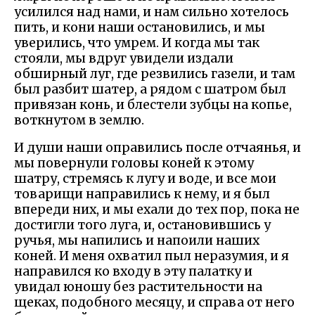
усилился над нами, и нам сильно хотелось
пить, и кони наши остановились, и мы
уверились, что умрем. И когда мы так
стояли, мы вдруг увидели издали
обширный луг, где резвились газели, и там
был разбит шатер, а рядом с шатром был
привязан конь, и блестели зубцы на копье,
воткнутом в землю.
И души наши оправились после отчаянья, и
мы повернули головы коней к этому
шатру, стремясь к лугу и воде, и все мои
товарищи направились к нему, и я был
впереди них, и мы ехали до тех пор, пока не
достигли того луга, и, остановившись у
ручья, мы напились и напоили наших
коней. И меня охватил пыл неразумия, и я
направился ко входу в эту палатку и
увидал юношу без растительности на
щеках, подобного месяцу, и справа от него