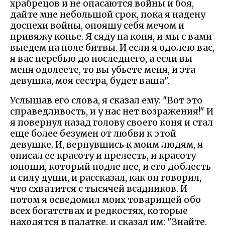
храбрецов и не опасаются войны и боя,
дайте мне небольшой срок, пока я надену
доспехи войны, опояшу себя мечом и
привяжу копье. Я сяду на коня, и мы с вами
выедем на поле битвы. И если я одолею вас,
я вас перебью до последнего, а если вы
меня одолеете, то вы убьете меня, и эта
девушка, моя сестра, будет ваша".
Услышав его слова, я сказал ему: "Вот это
справедливость, и у нас нет возражения!" И
я повернул назад голову своего коня и стал
еще более безумен от любви к этой
девушке. И, вернувшись к моим людям, я
описал ее красоту и прелесть, и красоту
юноши, который подле нее, и его доблесть
и силу души, и рассказал, как он говорил,
что схватится с тысячей всадников. И
потом я осведомил моих товарищей обо
всех богатствах и редкостях, которые
находятся в палатке, и сказал им: "Знайте,