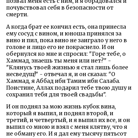
позвал меня есть с ним, и я обрадовался и
почувствовал себя в безопасности от
смерти.
А когда брат ее кончил есть, она принесла
ему сосуд с вином, и юноша принялся за
вино и пил, пока вино не заиграло у него в
голове и лицо его не покраснело. И он
обернулся ко мне и спросил: "Горе тебе, о
Хаммад, знаешь ты меня или нет?" -
"Клянусь твоей жизнью я стал лишь более
несведущ!" - отвечал я, и он сказал: "О
Хаммад, я Аббад ибн Тамим ибн Салаба.
Поистине, Аллах подарил тебе твою душу и
сохранил тебя для твоей свадьбы".
И он поднял за мою жизнь кубок вина,
который я выпил, и поднял второй, и
третий, и четвертый, и я выпил их все, и он
выпил со мною и взял с меня клятву, что я
не обману его. И я дал ему тысячу пятьсот