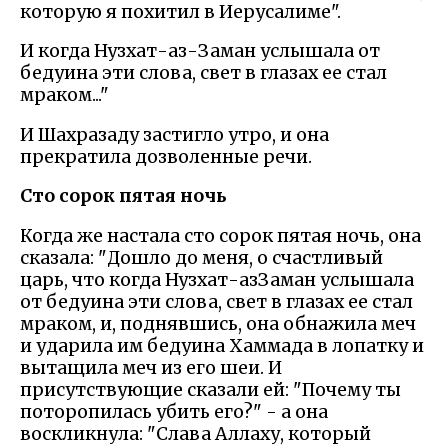
которую я похитил в Иерусалиме".
И когда Нузхат-аз-Заман услышала от
бедуина эти слова, свет в глазах ее стал
мраком..."
И Шахразаду застигло утро, и она
прекратила дозволенные речи.
Сто сорок пятая ночь
Когда же настала сто сорок пятая ночь, она
сказала: "Дошло до меня, о счастливый
царь, что когда Нузхат-азЗаман услышала
от бедуина эти слова, свет в глазах ее стал
мраком, и, поднявшись, она обнажила меч
и ударила им бедуина Хаммада в лопатку и
вытащила меч из его шеи. И
присутствующие сказали ей: "Почему ты
поторопилась убить его?" - а она
воскликнула: "Слава Аллаху, который