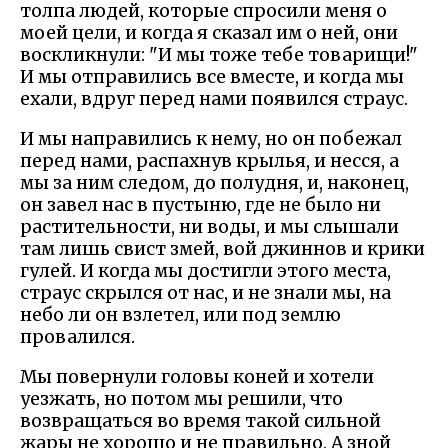
толпа людей, которые спросили меня о
моей цели, и когда я сказал им о ней, они
воскликнули: "И мы тоже тебе товарищи!"
И мы отправились все вместе, и когда мы
ехали, вдруг перед нами появился страус.
И мы направились к нему, но он побежал
перед нами, распахнув крылья, и несся, а
мы за ним следом, до полудня, и, наконец,
он завел нас в пустыню, где не было ни
растительности, ни воды, и мы слышали
там лишь свист змей, вой джиннов и крики
гулей. И когда мы достигли этого места,
страус скрылся от нас, и не знали мы, на
небо ли он взлетел, или под землю
провалился.
Мы повернули головы коней и хотели
уезжать, но потом мы решили, что
возвращаться во время такой сильной
жары не хорошо и не правильно. А зной