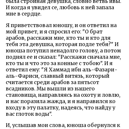
была стройная девушка, словно ветвь ивы.
И когда я увидел се, любовь к ней запала
мне в сердце.
Я приветствовал юношу, и он ответил на
мой привет, и я спросил его: "О брат
арабов, расскажи мне, кто ты и кто для
тебя эта девушка, которая подле тебя?" И
юноша потупил ненадолго голову, а потом
поднял ее и сказал: "Расскажи сначала мне,
кто ты и что это за конные с тобою". И я
ответил ему: "Я Хаммад ибн аль-Фазари-
аль-Фариси, славный витязь, который
считается среди арабов за пятьсот
всадников. Мы вышли из нашего
становища, направляясь на охоту и ловлю,
и нас поразила жажда, и я направился ко
входу в эту палатку, надеясь, что найду у
вас глоток воды".
И, услышав мои слова, юноша обернулся к