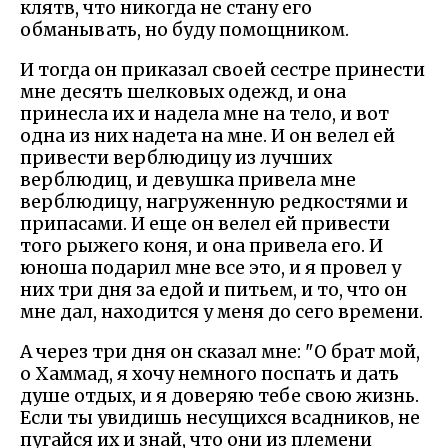
клятв, что никогда не стану его
обманывать, но буду помощником.
И тогда он приказал своей сестре принести
мне десять шелковых одежд, и она
принесла их и надела мне на тело, и вот
одна из них надета на мне. И он велел ей
привести верблюдицу из лучших
верблюдиц, и девушка привела мне
верблюдицу, нагруженную редкостями и
припасами. И еще он велел ей привести
того рыжего коня, и она привела его. И
юноша подарил мне все это, и я провел у
них три дня за едой и питьем, и то, что он
мне дал, находится у меня до сего времени.
А через три дня он сказал мне: "О брат мой,
о Хаммад, я хочу немного поспать и дать
душе отдых, и я доверяю тебе свою жизнь.
Если ты увидишь несущихся всадников, не
пугайся их и знай, что они из племени