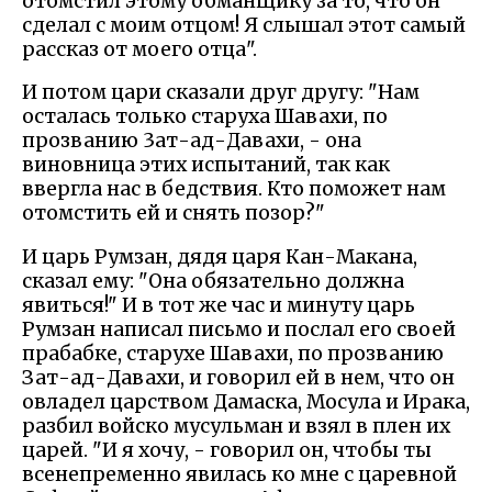
отомстил этому обманщику за то, что он
сделал с моим отцом! Я слышал этот самый
рассказ от моего отца".
И потом цари сказали друг другу: "Нам
осталась только старуха Шавахи, по
прозванию 3ат-ад-Давахи, - она
виновница этих испытаний, так как
ввергла нас в бедствия. Кто поможет нам
отомстить ей и снять позор?"
И царь Румзан, дядя царя Кан-Макана,
сказал ему: "Она обязательно должна
явиться!" И в тот же час и минуту царь
Румзан написал письмо и послал его своей
прабабке, старухе Шавахи, по прозванию
Зат-ад-Давахи, и говорил ей в нем, что он
овладел царством Дамаска, Мосула и Ирака,
разбил войско мусульман и взял в плен их
царей. "И я хочу, - говорил он, чтобы ты
всенепременно явилась ко мне с царевной