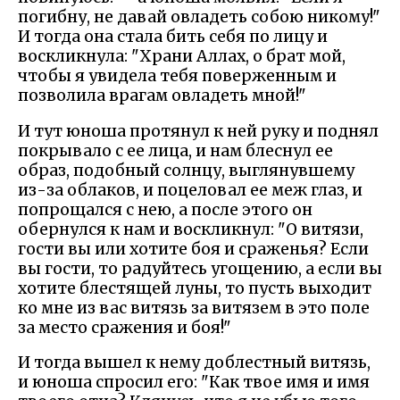
погибну, не давай овладеть собою никому!"
И тогда она стала бить себя по лицу и
воскликнула: "Храни Аллах, о брат мой,
чтобы я увидела тебя поверженным и
позволила врагам овладеть мной!"
И тут юноша протянул к ней руку и поднял
покрывало с ее лица, и нам блеснул ее
образ, подобный солнцу, выглянувшему
из-за облаков, и поцеловал ее меж глаз, и
попрощался с нею, а после этого он
обернулся к нам и воскликнул: "О витязи,
гости вы или хотите боя и сраженья? Если
вы гости, то радуйтесь угощению, а если вы
хотите блестящей луны, то пусть выходит
ко мне из вас витязь за витязем в это поле
за место сражения и боя!"
И тогда вышел к нему доблестный витязь,
и юноша спросил его: "Как твое имя и имя