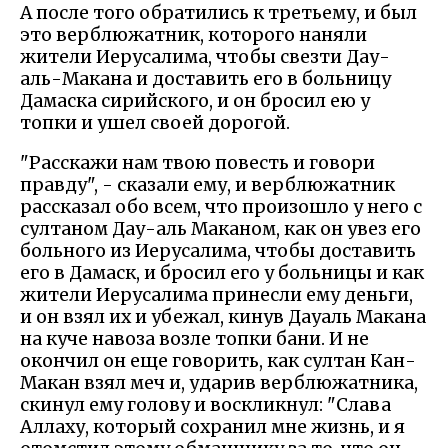
А после того обратились к третьему, и был
это верблюжатник, которого наняли
жители Иерусалима, чтобы свезти Дау-
аль-Макана и доставить его в больницу
Дамаска сирийского, и он бросил ею у
топки и ушел своей дорогой.
"Расскажи нам твою повесть и говори
правду", - сказали ему, и верблюжатник
рассказал обо всем, что произошло у него с
султаном Дау-аль Маканом, как он увез его
больного из Иерусалима, чтобы доставить
его в Дамаск, и бросил его у больницы и как
жители Иерусалима принесли ему деньги,
и он взял их и убежал, кинув Дауаль Макана
на куче навоза возле топки бани. И не
окончил он еще говорить, как султан Кан-
Макан взял меч и, ударив верблюжатника,
скинул ему голову и воскликнул: "Слава
Аллаху, который сохранил мне жизнь, и я