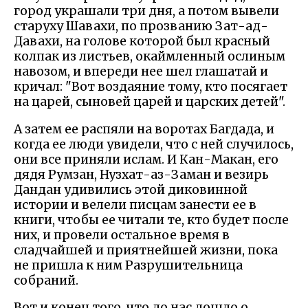
город украшали три дня, а потом вывели
старуху Шавахи, по прозванию Зат-ад-
Давахи, на голове которой был красный
колпак из листьев, окаймленный ослиным
навозом, и впереди нее шел глашатай и
кричал: "Вот воздаяние тому, кто посягает
на царей, сыновей царей и царских детей".
А затем ее распяли на воротах Багдада, и
когда ее люди увидели, что с ней случилось,
они все приняли ислам. И Кан-Макан, его
дядя Румзан, Нузхат-аз-Заман и везирь
Дандан удивились этой диковинной
истории и велели писцам занести ее в
книги, чтобы ее читали те, кто будет после
них, и провели остальное время в
сладчайшей и приятнейшей жизни, пока
не пришла к ним Разрушительница
собраний.
Вот и конец того, что до нас дошло о