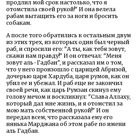
продлил мой срок настолько, что я
отомстила своей рукой!" И она велела
рабам вытащить его за ноги и бросить
собакам.
А после того обратились к остальным двум
из этих трех, из которых один был черный
раб, и спросили его: "А ты, как тебя зовут,
скажи нам правду!" И он отвечал: "Меня
зовут аль-Гадбан", и рассказал им о том,
что у него произошло с царицей Абризой,
дочерью царя Хардуба, царя румов, как он
убил ее и убежал. И раб еще не закончил
своей речи, как царь Румзан скинул ему
голову мечом и воскликнул: "Слава Аллаху,
который дал мне жизнь, и я отомстил за
мою мать собственной рукой!" И он
передал всем, что рассказала ему его
нянька Марджана об этом рабе по имени
аль Гадбан.