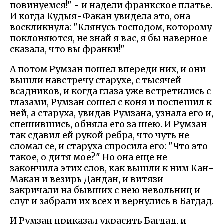
повинуемся!" - и надели франкское платье.
И когда Кудыя-Факан увидела это, она
воскликнула: "Клянусь господом, которому
поклоняются, не знай я вас, я бы наверное
сказала, что вы франки!"
А потом Румзан пошел впереди них, и они
вышли навстречу старухе, с тысячей
всадников, и когда глаза уже встретились с
глазами, Румзан сошел с коня и поспешил к
ней, а старуха, увидав Румзана, узнала его и,
спешившись, обняла его за шею. И Румзан
так сдавил ей рукой ребра, что чуть не
сломал се, и старуха спросила его: "Что это
такое, о дитя мое?" Но она еще не
закончила этих слов, как вышли к ним Кан-
Макан и везирь Дандан, и витязи
закричали на бывших с нею невольниц и
слуг и забрали их всех и вернулись в Багдад.
И Румзан приказал украсить Багдад, и