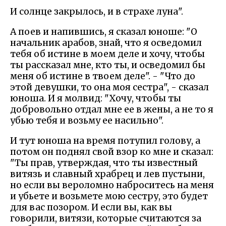
И солнце закрылось, и в страхе луна".
А поев и напившись, я сказал юноше: "О
начальник арабов, знай, что я осведомил
тебя об истине в моем деле и хочу, чтобы
ты рассказал мне, кто ты, и осведомил бы
меня об истине в твоем деле". - "Что до
этой девушки, то она моя сестра", - сказал
юноша. И я молвид: "Хочу, чтобы ты
добровольно отдал мне ее в жены, а не то я
убью тебя и возьму ее насильно".
И тут юноша на время потупил голову, а
потом он поднял свой взор ко мне и сказал:
"Ты прав, утверждая, что ты известный
витязь и славный храбрец и лев пустыни,
но если вы вероломно наброситесь на меня
и убьете и возьмете мою сестру, это будет
для вас позором. И если вы, как вы
говорили, витязи, которые считаются за