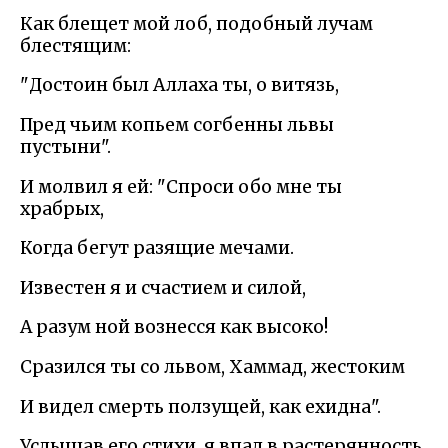
Как блещет мой лоб, подобный лучам
блестящим:
"Достоин был Аллаха ты, о витязь,
Пред чьим копьем согбенны львы
пустыни".
И молвил я ей: "Спроси обо мне ты
храбрых,
Когда бегут разящие мечами.
Известен я и счастием и силой,
А разум ной вознесся как высоко!
Сразился ты со львом, Хаммад, жестоким
И видел смерть ползущей, как ехидна".
Услышав его стихи, я впал в растерянность