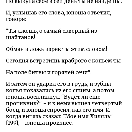
Но выкупа себе в сей день ты не найдешь".
И, услышав его слова, юноша ответил,
говоря:
"Ты лжешь, о самый скверный из
шайтанов!
Обман и ложь изрек ты этим словом!
Сегодня встретишь храброго с копьем ты
На поле битвы и горячей сечи".
И затем он ударил его в грудь, и зубцы
копья показались из его спины, а потом
юноша воскликнул: "Будет ли еще
противник?" - и к нему вышел четвертый
боец, и юноша спросил, как его имя. И
когда витязь сказал: "Мое имя Хиляль"
[199], - юноша произнес: