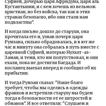
Суфией, дочерью царя Афридуна, царя аль
Кустантынии, и с кем хочешь из вельмож
христиан, но без войска, так как в этих
странах безопасно, ибо они стали нам
подвластны".
И когда письмо дошло до старухи, она
прочитала его и, узнав почерк царя
Румзана, сильно обрадовалась, и в ют же
час и минуту она собралась в путь вместе с
царевной Суфией, матерью Нузхат-аз-
Заман, и теми, кто им попутствовал, и они
ехали, пока не достигли Багдада. И
посланец выехал вперед и сообщил об их
прибытии.
И тогда Румзан сказал: "Наше благо
требует, чтобы мы оделись в одежды
франков и встретили старуху мы будем
тогда в безопасности от ее хитростей и
обманов". И все ответили: "Слушаем и