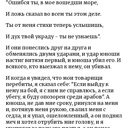
"Ошибся ты, в мое вошедши море,
И ложь сказал во всем ты этом деле.
Ты от меня стихи теперь услышишь,
И дух твой украду - ты не узнаешь".
И они понеслись друг на друга и
обменялись двумя ударами, и удар юноши
настиг витязя первый, и юноша убил его. И
всякого, кто выезжал к нему, он убивал.
И когда я увидел, что мои товарищи
перебиты, я сказал себе: "Если выйду к
нему на бой, я с ним не справлюсь, а если
убегу, я буду опозорен среди арабов". А
юноша, не дав мне сроку, ринулся на меня
и, потянув меня рукою, свалил меня с
седла, и я упал, ошеломленный, а он поднял
меч и хотел отрубить мне голову, и я