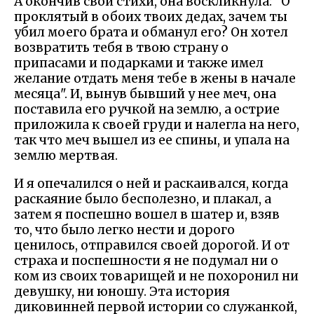
А окончив свои стихи, она воскликнула: "О
проклятый в обоих твоих дедах, зачем ты
убил моего брата и обманул его? Он хотел
возвратить тебя в твою страну о
припасами и подарками и также имел
желание отдать меня тебе в жены в начале
месяца". И, вынув бывший у нее меч, она
поставила его ручкой на землю, а острие
приложила к своей груди и налегла на него,
так что меч вышел из ее спины, и упала на
землю мертвая.
И я опечалился о ней и раскаивался, когда
раскаяние было бесполезно, и плакал, а
затем я поспешно вошел в шатер и, взяв
то, что было легко нести и дорого
ценилось, отправился своей дорогой. И от
страха и поспешности я не подумал ни о
ком из своих товарищей и не похоронил ни
девушку, ни юношу. Эта история
диковинней первой истории со служанкой,