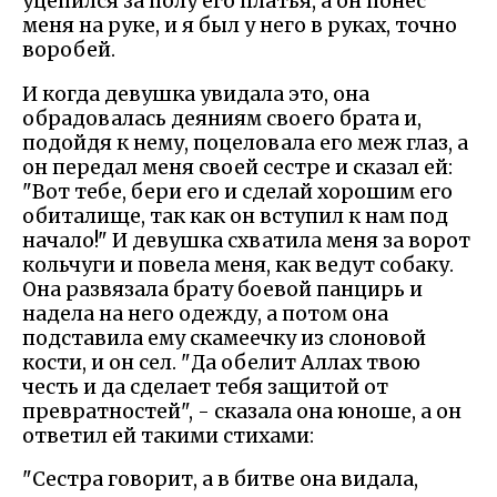
уцепился за полу его платья, а он понес
меня на руке, и я был у него в руках, точно
воробей.
И когда девушка увидала это, она
обрадовалась деяниям своего брата и,
подойдя к нему, поцеловала его меж глаз, а
он передал меня своей сестре и сказал ей:
"Вот тебе, бери его и сделай хорошим его
обиталище, так как он вступил к нам под
начало!" И девушка схватила меня за ворот
кольчуги и повела меня, как ведут собаку.
Она развязала брату боевой панцирь и
надела на него одежду, а потом она
подставила ему скамеечку из слоновой
кости, и он сел. "Да обелит Аллах твою
честь и да сделает тебя защитой от
превратностей", - сказала она юноше, а он
ответил ей такими стихами:
"Сестра говорит, а в битве она видала,