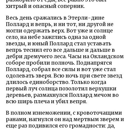
хитрый и опасный соперник.
Весь день сражались в Этерли-дине
Поллард и вепрь, и ни тот, ни другой не
могли одержать верх. Вот уже и солнце
село, на небе зажглись одна за одной
звезды, и юный Поллард стал уставать
вепрь теснил его все дальше и дальше в
дебри дремучего леса. Часы на Окландском
соборе пробили полночь. Поднапрягся
Поллард, собрал все силы и вот уже стал
одолевать зверя. Всю ночь при свете звезд
длилось единоборство. Только когда
первый луч солнца позолотил верхушки
деревьев, размахнулся Поллард мечом во
всю ширь плеча и убил вепря.
В полном изнеможении, с кровоточащими
ранами, нагнулся он над мертвым зверем и
еще раз подивился его громадности: да,