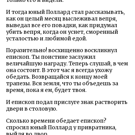
только его и видели.
И тогда юный Поллард стал рассказывать,
как он целый месяц выслеживал вепря,
выведал все его повадки, как придумал
убить вепря, когда он уснет, сморенный
усталостью и любимой едой.
Поразительно! восхищенно воскликнул
епископ. Ты поистине заслужил
величайшую награду. Теперь слушай, в чем
она состоит. В этот час я всегда ухожу
обедать. Возвращайся к концу моей
трапезы. Вся земля, что ты объедешь за
время, пока я ем, будет твоя.
И епископ подал прислуге знак растворить
двери в столовую.
Сколько времени обедает епископ?
спросил юный Поллард у привратника,
выйдя во двор.