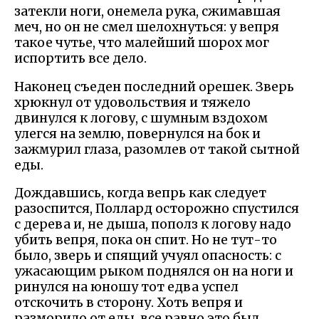
затекли ноги, онемела рука, сжимавшая
меч, но он не смел шелохнуться: у вепря
такое чутье, что малейший шорох мог
испортить все дело.
Наконец съеден последний орешек. Зверь
хрюкнул от удовольствия и тяжело
двинулся к логову, с шумным вздохом
улегся на землю, повернулся на бок и
зажмурил глаза, разомлев от такой сытной
еды.
Дождавшись, когда вепрь как следует
разоспится, Поллард осторожно спустился
с дерева и, не дыша, пополз к логову надо
убить вепря, пока он спит. Но не тут-то
было, зверь и спящий учуял опасность: с
ужасающим рыком поднялся он на ноги и
ринулся на юношу тот едва успел
отскочить в сторону. Хоть вепря и
разморило от еды, все равно это был