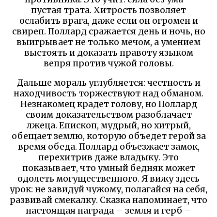
пустая трата. Хитрость позволяет
ослабить врага, даже если он огромен и
свиреп. Поллард сражается день и ночь, но
выигрывает не только мечом, а умением
выстоять и доказать правоту языком
вепря против чужой головы.
Дальше мораль углубляется: честность и
находчивость торжествуют над обманом.
Незнакомец крадет голову, но Поллард
своим доказательством разоблачает
лжеца. Епископ, мудрый, но хитрый,
обещает землю, которую объедет герой за
время обеда. Поллард объезжает замок,
перехитрив даже владыку. Это
показывает, что умный бедняк может
одолеть могущественного. Я вижу здесь
урок: не завидуй чужому, полагайся на себя,
развивай смекалку. Сказка напоминает, что
настоящая награда – земля и герб –