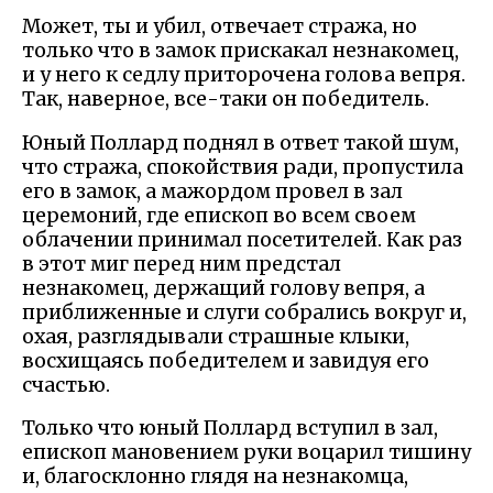
Может, ты и убил, отвечает стража, но
только что в замок прискакал незнакомец,
и у него к седлу приторочена голова вепря.
Так, наверное, все-таки он победитель.
Юный Поллард поднял в ответ такой шум,
что стража, спокойствия ради, пропустила
его в замок, а мажордом провел в зал
церемоний, где епископ во всем своем
облачении принимал посетителей. Как раз
в этот миг перед ним предстал
незнакомец, держащий голову вепря, а
приближенные и слуги собрались вокруг и,
охая, разглядывали страшные клыки,
восхищаясь победителем и завидуя его
счастью.
Только что юный Поллард вступил в зал,
епископ мановением руки воцарил тишину
и, благосклонно глядя на незнакомца,