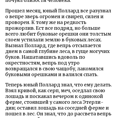
почуял близости человека.
Прошел месяц, юный Поллард все разузнал
о вепре зверь огромен и свиреп, силен и
проворен. К тому же на редкость
прожорлив. Ест все подряд, но больше
всего любит буковые орешки они толстым
слоем устилали землю в буковых лесах.
Вызнал Поллард, где вепрь отсыпается
днем в самой глубине леса, в гуще могучих
буков. Нашатавшись вдоволь по
окрестностям, вепрь под утро
возвращался в свою чащобу, лакомился
буковыми орешками и валился спать.
Теперь юный Поллард знал, что ему делать.
Взял кривой, как серп, меч, оседлал свою
лошадь и поскакал вечером к одинокой
ферме, стоявшей у самого леса Этерли-
дин; оставил лошадь на соседней ферме и
пошел в лес. Он знал, что до рассвета вепрь