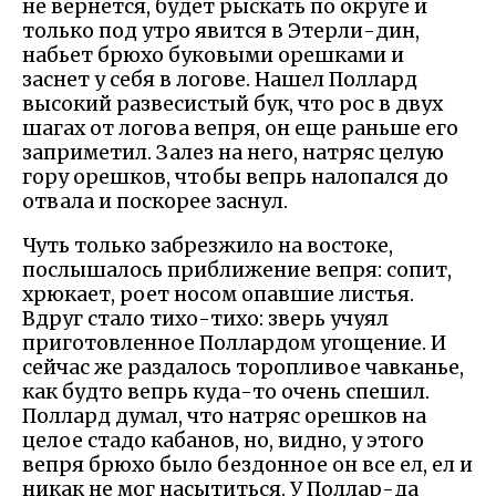
не вернется, будет рыскать по округе и
только под утро явится в Этерли-дин,
набьет брюхо буковыми орешками и
заснет у себя в логове. Нашел Поллард
высокий развесистый бук, что рос в двух
шагах от логова вепря, он еще раньше его
заприметил. Залез на него, натряс целую
гору орешков, чтобы вепрь налопался до
отвала и поскорее заснул.
Чуть только забрезжило на востоке,
послышалось приближение вепря: сопит,
хрюкает, роет носом опавшие листья.
Вдруг стало тихо-тихо: зверь учуял
приготовленное Поллардом угощение. И
сейчас же раздалось торопливое чавканье,
как будто вепрь куда-то очень спешил.
Поллард думал, что натряс орешков на
целое стадо кабанов, но, видно, у этого
вепря брюхо было бездонное он все ел, ел и
никак не мог насытиться. У Поллар-да