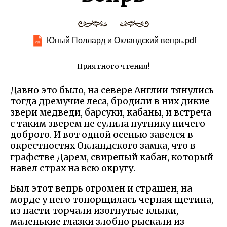
Юный Поллард и Окландский вепрь.pdf
Приятного чтения!
Давно это было, на севере Англии тянулись
тогда дремучие леса, бродили в них дикие
звери медведи, барсуки, кабаны, и встреча
с таким зверем не сулила путнику ничего
доброго. И вот одной осенью завелся в
окрестностях Окландского замка, что в
графстве Дарем, свирепый кабан, который
навел страх на всю округу.
Был этот вепрь огромен и страшен, на
морде у него топорщилась черная щетина,
из пасти торчали изогнутые клыки,
маленькие глазки злобно рыскали из