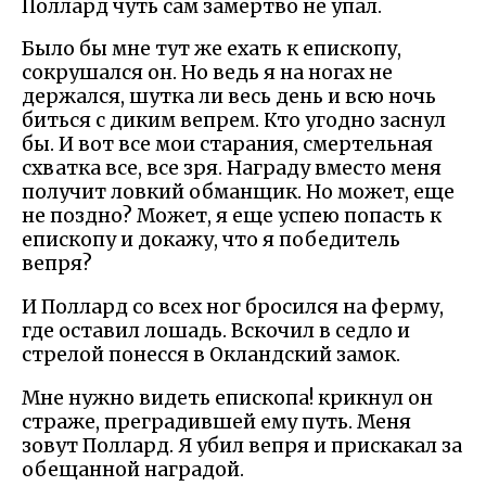
Поллард чуть сам замертво не упал.
Было бы мне тут же ехать к епископу,
сокрушался он. Но ведь я на ногах не
держался, шутка ли весь день и всю ночь
биться с диким вепрем. Кто угодно заснул
бы. И вот все мои старания, смертельная
схватка все, все зря. Награду вместо меня
получит ловкий обманщик. Но может, еще
не поздно? Может, я еще успею попасть к
епископу и докажу, что я победитель
вепря?
И Поллард со всех ног бросился на ферму,
где оставил лошадь. Вскочил в седло и
стрелой понесся в Окландский замок.
Мне нужно видеть епископа! крикнул он
страже, преградившей ему путь. Меня
зовут Поллард. Я убил вепря и прискакал за
обещанной наградой.