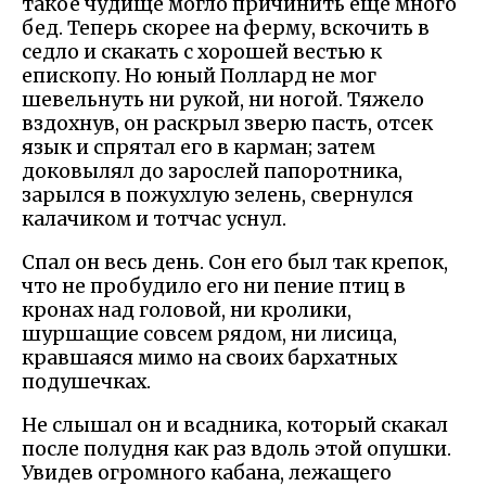
такое чудище могло причинить еще много
бед. Теперь скорее на ферму, вскочить в
седло и скакать с хорошей вестью к
епископу. Но юный Поллард не мог
шевельнуть ни рукой, ни ногой. Тяжело
вздохнув, он раскрыл зверю пасть, отсек
язык и спрятал его в карман; затем
доковылял до зарослей папоротника,
зарылся в пожухлую зелень, свернулся
калачиком и тотчас уснул.
Спал он весь день. Сон его был так крепок,
что не пробудило его ни пение птиц в
кронах над головой, ни кролики,
шуршащие совсем рядом, ни лисица,
кравшаяся мимо на своих бархатных
подушечках.
Не слышал он и всадника, который скакал
после полудня как раз вдоль этой опушки.
Увидев огромного кабана, лежащего