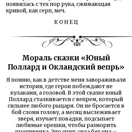
появилась с тех пор рука, сжимающая
кривой, как серп, меч.
К О Н Е Ц
Мораль сказки «Юный
Поллард и Окландский вепрь»
Я помню, как в детстве меня завораживали
истории, где герои побеждают не
кулаками, а головой. В этой сказке юный
Поллард сталкивается с вепрем, который
сильнее любого рыцаря. Он не бросается в
бой сломя голову, а месяц выслеживает
зверя, изучает повадки, подсыпает
любимые орешки, чтобы разморить
противника. Это учит: сила без ума –