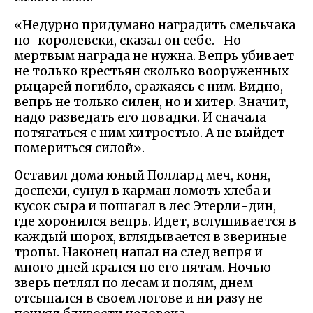
«Недурно придумано наградить смельчака
по-королевски, сказал он себе.- Но
мертвым награда не нужна. Вепрь убивает
не только крестьян сколько вооруженных
рыцарей погибло, сражаясь с ним. Видно,
вепрь не только силен, но и хитер. Значит,
надо разведать его повадки. И сначала
потягаться с ним хитростью. А не выйдет
помериться силой».
Оставил дома юный Поллард меч, коня,
доспехи, сунул в карман ломоть хлеба и
кусок сыра и пошагал в лес Этерли-дин,
где хоронился вепрь. Идет, вслушивается в
каждый шорох, вглядывается в звериные
тропы. Наконец напал на след вепря и
много дней крался по его пятам. Ночью
зверь петлял по лесам и полям, днем
отсыпался в своем логове и ни разу не