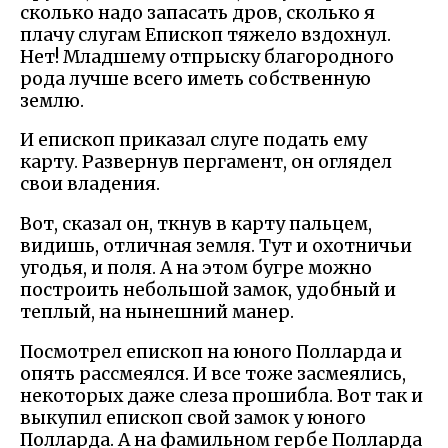
сколько надо запасать дров, сколько я
плачу слугам Епископ тяжело вздохнул.
Нет! Младшему отпрыску благородного
рода лучше всего иметь собственную
землю.
И епископ приказал слуге подать ему
карту. Развернув пергамент, он оглядел
свои владения.
Вот, сказал он, ткнув в карту пальцем,
видишь, отличная земля. Тут и охотничьи
угодья, и поля. А на этом бугре можно
построить небольшой замок, удобный и
теплый, на нынешний манер.
Посмотрел епископ на юного Полларда и
опять рассмеялся. И все тоже засмеялись,
некоторых даже слеза прошибла. Вот так и
выкупил епископ свой замок у юного
Полларда. А на фамильном гербе Полларда