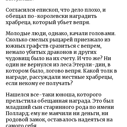
Согласился епископ, что дело плохо, и
обещал по-королевски наградить
храбреца, который убьет вепря.
Молодые люди, однако, качали головами.
Сколько смелых рыцарей приезжало из
южных графств сразиться с вепрем,
немало убитых драконов и других
чудовищ было на их счету. И что же? Ни
один не вернулся из леса Этерли-дин, в
котором было, логово вепря. Какой толк в
награде, рассуждали местные храбрецы,
если некому ее получать?
Нашелся все-таки юноша, которого
прельстила обещанная награда. Это был
младший сын старинного рода по имени
Поллард; ему не маячили ни деньги, ни
родовой замок, оставалось надеяться на
самого себя.