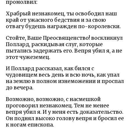
промолвил:
Храбрый незнакомец, ты освободил наш
край от ужасного бедствия и за свою
отвагу будешь награжден по-королевски.
Стойте, Ваше Преосвященство! воскликнул
Поллард, раскидывая слуг, которые
пытались задержать его. Вепря убил я, а не
этот чужеземец.
И Поллард рассказал, как бился с
чудовищем весь день и всю ночь, как упал
на землю в полном изнеможении и проспал
до вечера.
Возможно, возможно, с насмешкой
проговорил незнакомец. Тем не менее
вепря убил я. И у меня есть доказательство.
Он поднял высоко голову вепря и бросил ее
к ногам епископа.