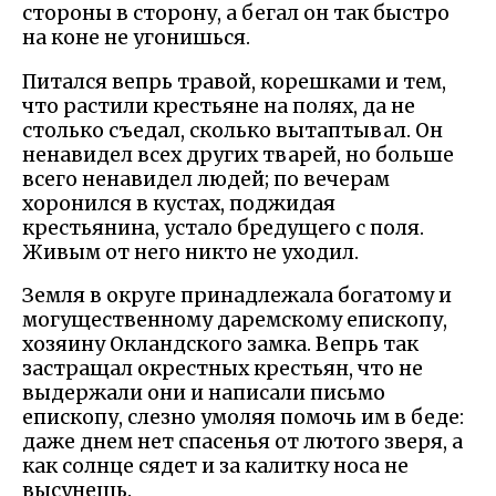
стороны в сторону, а бегал он так быстро
на коне не угонишься.
Питался вепрь травой, корешками и тем,
что растили крестьяне на полях, да не
столько съедал, сколько вытаптывал. Он
ненавидел всех других тварей, но больше
всего ненавидел людей; по вечерам
хоронился в кустах, поджидая
крестьянина, устало бредущего с поля.
Живым от него никто не уходил.
Земля в округе принадлежала богатому и
могущественному даремскому епископу,
хозяину Окландского замка. Вепрь так
застращал окрестных крестьян, что не
выдержали они и написали письмо
епископу, слезно умоляя помочь им в беде:
даже днем нет спасенья от лютого зверя, а
как солнце сядет и за калитку носа не
высунешь.