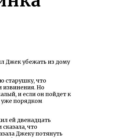
бинка
ил Джек убежать из дому
ую старушку, что
и извинения. Но
алый, и если он пойдет к
о уже порядком
жил ей двенадцать
 сказала, что
казала Джеку потянуть