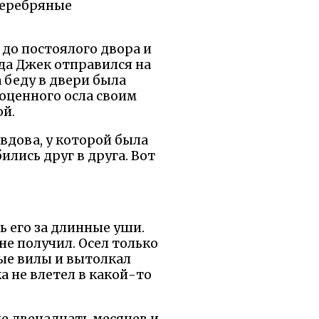
 серебряные
 до постоялого двора и
гда Джек отправился на
 беду в двери была
гоценного осла своим
ой.
 вдова, у которой была
лись друг в друга. Вот
ть его за длинные уши.
не получил. Осел только
ные вилы и вытолкал
ка не влетел в какой-то
не двенадцать месяцев и