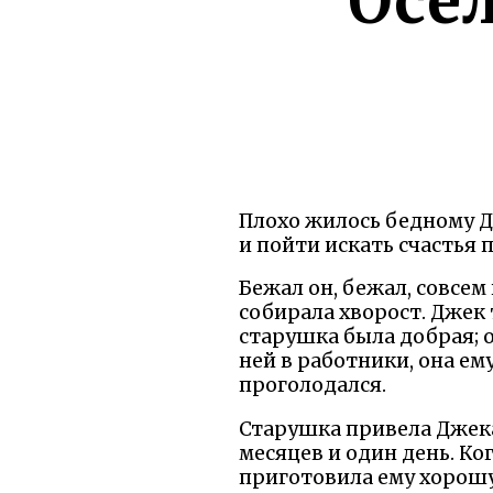
Осел
Плохо жилось бедному Д
и пойти искать счастья п
Бежал он, бежал, совсем
собирала хворост. Джек 
старушка была добрая; о
ней в работники, она ем
проголодался.
Старушка привела Джека 
месяцев и один день. Ко
приготовила ему хорошу