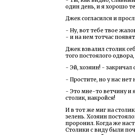
один день, и я хорошо те
Джек согласился и просл
- Ну, вот тебе твое жало
- и на нем тотчас появ
Джек взвалил столик себ
того постоялого oдвора,
- Эй, хозяин! - закричал
- Простите, но у нас нет
- Это мне-то ветчину и я
столик, накройся!
И в тот же миг на столи
зелень. Хозяин постояло
проронил. Когда же наст
Столики с виду были поч