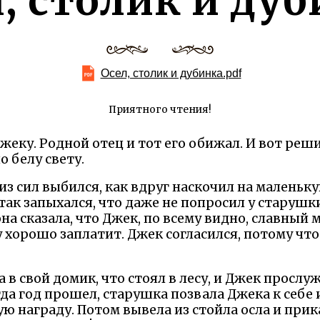
, столик и ду
Осел, столик и дубинка.pdf
Приятного чтения!
жеку. Родной отец и тот его обижал. И вот реш
о белу свету.
 из сил выбился, как вдруг наскочил на маленьк
так запыхался, что даже не попросил у старушк
на сказала, что Джек, по всему видно, славный м
у хорошо заплатит. Джек согласился, потому чт
в свой домик, что стоял в лесу, и Джек прослу
гда год прошел, старушка позвала Джека к себе и
ю награду. Потом вывела из стойла осла и при