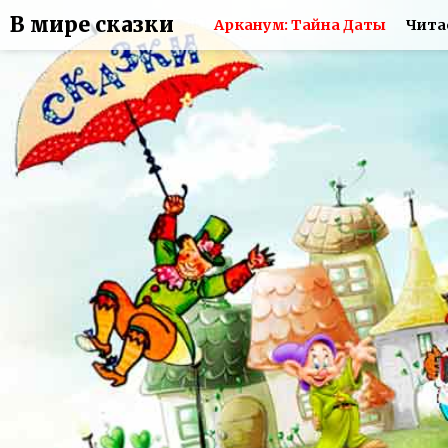
В мире сказки
Арканум: Тайна Даты
Чита