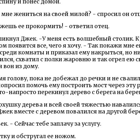
пину и понес домой.
о мне жениться на своей милой? - спросил он отц
можешь ее прокормить! - ответил отец.
кликнул Джек. -У меня есть волшебный столик. 
ом появится все, чего я хочу. - Так покажи мне е
среди комнаты и приказал ему накрыться, но ни
ился, схватил с полки жаровню и так огрел ею с
 вон из дому.
 голову, пока не добежал до речки и не свалил
опросил помочь ему построить мост через эту ре
то-напросто перекинул дерево с берега на берег
рхушку дерева и всей своей тяжестью навалился 
жек вместе с деревом повалился на другой бере
ек. - Сейчас тебе заплачу за услугу.
тку и обстругал ее ножом.