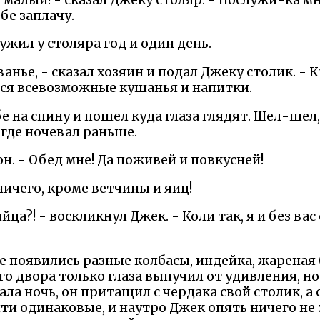
бе заплачу.
ужил у столяра год и один день.
ванье, - сказал хозяин и подал Джеку столик. - 
ятся всевозможные кушанья и напитки.
е на спину и пошел куда глаза глядят. Шел-шел,
 где ночевал раньше.
 он. - Обед мне! Да поживей и повкусней!
 ничего, кроме ветчины и яиц!
йца?! - воскликнул Джек. - Коли так, я и без вас 
ке появились разные колбасы, индейка, жареная
го двора только глаза выпучил от удивления, но
ала ночь, он притащил с чердака свой столик, а 
ти одинаковые, и наутро Джек опять ничего не 