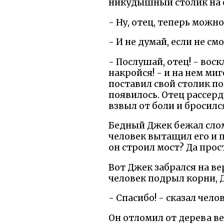
никудышный столик на с
- Ну, отец, теперь можн
- И не думай, если не с
- Послушай, отец! - вос
накройся! - и на нем миг
поставил свой столик по
появилось. Отец рассерд
взвыл от боли и бросился
Бедный Джек бежал сломя
человек вытащил его и п
он строил мост? Да прос
Вот Джек забрался на ве
человек подрыл корни, Д
- Спасибо! - сказал челов
Он отломил от дерева ве