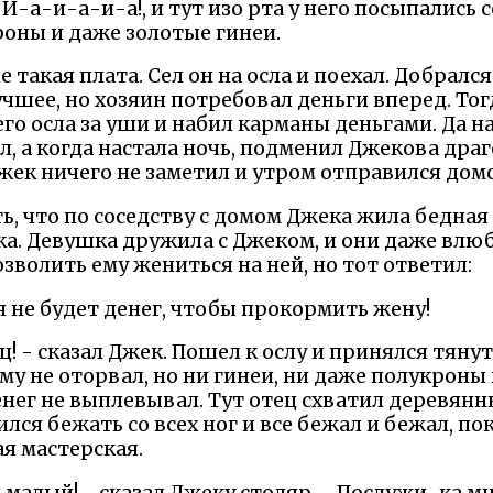
: И-а-и-а-и-а!, и тут изо рта у него посыпались
оны и даже золотые гинеи.
такая плата. Сел он на осла и поехал. Добрался
лучшее, но хозяин потребовал деньги вперед. То
о осла за уши и набил карманы деньгами. Да на
ел, а когда настала ночь, подменил Джекова дра
ек ничего не заметил и утром отправился дом
ь, что по соседству с домом Джека жила бедная
а. Девушка дружила с Джеком, и они даже влюби
зволить ему жениться на ней, но тот ответил:
бя не будет денег, чтобы прокормить жену!
ец! - сказал Джек. Пошел к ослу и принялся тяну
му не оторвал, но ни гинеи, ни даже полукроны 
денег не выплевывал. Тут отец схватил деревян
лся бежать со всех ног и все бежал и бежал, по
ая мастерская.
й малый! - сказал Джеку столяр. - Послужи-ка м