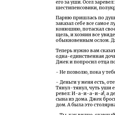
его за уши. Осел заревел
шестипенсовики, полукр
Парню пришлась по душе 
заказал себе все самое 
конюшню, потаскал своег
щель, и хозяин все увид
обыкновенным ослом. Дж
Теперь нужно вам сказат
одна-единственная дочк
Джек и попросил отца по
- Не позволю, пока у те
- Деньги у меня есть, от
Тянул-тянул, чуть уши е
ревел: И-а-и-а-и-а!, а 
сына из дома. Джек броси
дом. А была это столярн
- Ты, как видно, славны