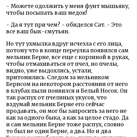
- Можете одолжить у меня фунт мышьяку,
чтобы посыпать ваш медок!
- Да я тут при чем? - обиделся Сат. - Это
все ваш бык-смутьян.
Но тут ухмылка вдруг исчезла с его лица,
потому что в конце переулка появился сам
мельник Берне, все еще с корзиной в руках,
чтобы отмахиваться от пчел, но пчелы,
видно, уже выдохлись, устали,
притомились. Следом за мельником
Бернсом на некотором расстоянии от него
в клубах пыли появился и Белый Носок. Он
так распух от пчелиных укусов, что
вздумай мельник Берне его сейчас
продавать, он мог бы запросить за него не
как за одного быка, а как за целое стадо. Да
и сам мельник Берне тоже распух, словно
то был не один Берне, а два. Но и два