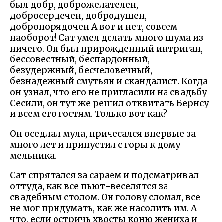
был добр, доброжелателен,
добросердечен, добродушен,
добропорядочен А вот и нет, совсем
наоборот! Сат умел делать много шума из
ничего. Он был прирожденный интриган,
бессовестный, беспардонный,
безудержный, бесчеловечный,
безнадежный смутьян и скандалист. Когда
он узнал, что его не пригласили на свадьбу
Сесили, он тут же решил отквитать Бернсу
и всем его гостям. Только вот как?
Он оседлал мула, причесался впервые за
много лет и припустил с горы к дому
мельника.
Сат спрятался за сараем и подсматривал
оттуда, как все пьют-веселятся за
свадебным столом. Он голову сломал, все
не мог придумать, как же насолить им. А
что, если остричь хвосты коню жениха и