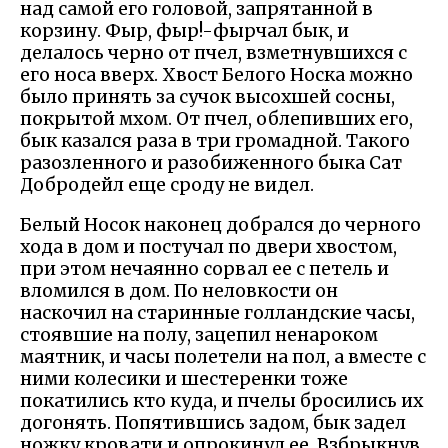
над самой его головой, запрятанной в
корзину. Фыр, фыр!-фырчал бык, и
делалось черно от пчел, взметнувшихся с
его носа вверх. Хвост Белого Носка можно
было принять за сучок высохшей сосны,
покрытой мхом. От пчел, облепивших его,
бык казался раза в три громадной. Такого
разозленного и разобиженного быка Сат
Добродейл еще сроду не видел.
Белый Носок наконец добрался до черного
хода в дом и постучал по двери хвостом,
при этом нечаянно сорвал ее с петель и
вломился в дом. По неловкости он
наскочил на старинные голландские часы,
стоявшие на полу, зацепил ненароком
маятник, и часы полетели на пол, а вместе с
ними колесики и шестеренки тоже
покатились кто куда, и пчелы бросились их
догонять. Попятившись задом, бык задел
ножку кровати и опрокинул ее. Взбрыкнув,