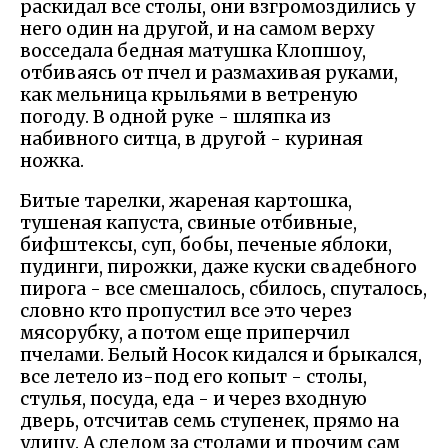
раскидал все столы, они взгромоздились у
него один на другой, и на самом верху
восседала бедная матушка Клопшоу,
отбиваясь от пчел и размахивая руками,
как мельница крыльями в ветреную
погоду. В одной руке - шляпка из
набивного ситца, в другой - куриная
ножка.
Битые тарелки, жареная картошка,
тушеная капуста, свиные отбивные,
бифштексы, суп, бобы, печеные яблоки,
пудинги, пирожки, даже куски свадебного
пирога - все смешалось, сбилось, спуталось,
словно кто пропустил все это через
мясорубку, а потом еще приперчил
пчелами. Белый Носок кидался и брыкался,
все летело из-под его копыт - столы,
стулья, посуда, еда - и через входную
дверь, отсчитав семь ступенек, прямо на
улицу. А следом за столами и прочим сам