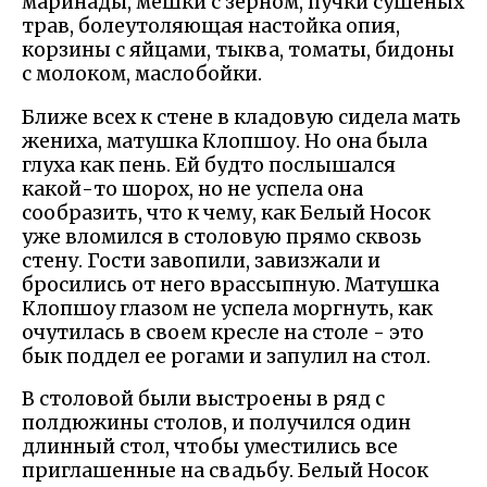
маринады, мешки с зерном, пучки сушеных
трав, болеутоляющая настойка опия,
корзины с яйцами, тыква, томаты, бидоны
с молоком, маслобойки.
Ближе всех к стене в кладовую сидела мать
жениха, матушка Клопшоу. Но она была
глуха как пень. Ей будто послышался
какой-то шорох, но не успела она
сообразить, что к чему, как Белый Носок
уже вломился в столовую прямо сквозь
стену. Гости завопили, завизжали и
бросились от него врассыпную. Матушка
Клопшоу глазом не успела моргнуть, как
очутилась в своем кресле на столе - это
бык поддел ее рогами и запулил на стол.
В столовой были выстроены в ряд с
полдюжины столов, и получился один
длинный стол, чтобы уместились все
приглашенные на свадьбу. Белый Носок