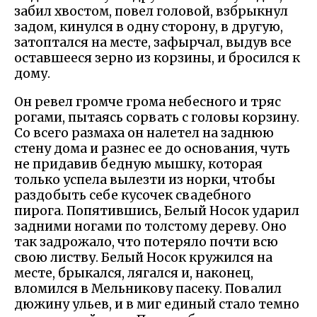
забил хвостом, повел головой, взбрыкнул
задом, кинулся в одну сторону, в другую,
затоптался на месте, зафырчал, выдув все
оставшееся зерно из корзины, и бросился к
дому.
Он ревел громче грома небесного и тряс
рогами, пытаясь сорвать с головы корзину.
Со всего размаха он налетел на заднюю
стену дома и разнес ее до основания, чуть
не придавив бедную мышку, которая
только успела вылезти из норки, чтобы
раздобыть себе кусочек свадебного
пирога. Попятившись, Белый Носок ударил
задними ногами по толстому дереву. Оно
так задрожало, что потеряло почти всю
свою листву. Белый Носок кружился на
месте, брыкался, лягался и, наконец,
вломился в Мельникову пасеку. Повалил
дюжину ульев, и в миг единый стало темно