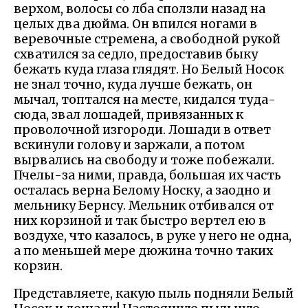
верхом, волосы со лба сползли назад на
целых два дюйма. Он впился ногами в
веревочные стремена, а свободной рукой
схватился за седло, предоставив быку
бежать куда глаза глядят. Но Белый Носок
не знал точно, куда лучше бежать, он
мычал, топтался на месте, кидался туда-
сюда, звал лошадей, привязанных к
проволочной изгороди. Лошади в ответ
вскинули голову и заржали, а потом
вырвались на свободу и тоже побежали.
Пчелы-за ними, правда, большая их часть
осталась верна Белому Носку, а заодно и
мельнику Бернсу. Мельник отбивался от
них корзиной и так быстро вертел ею в
воздухе, что казалось, в руке у него не одна,
а по меньшей мере дюжина точно таких
корзин.
Представляете, какую пыль подняли Белый