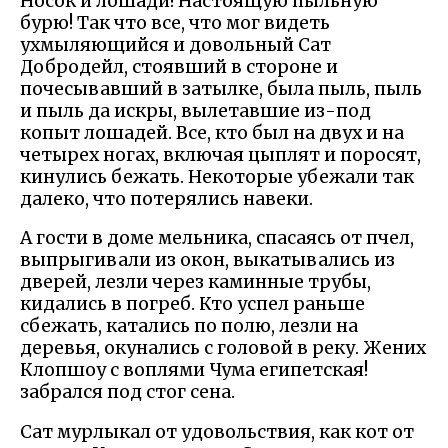
Носок и лошади! Настоящую пыльную
бурю! Так что все, что мог видеть
ухмыляющийся и довольный Сат
Добродейл, стоявший в стороне и
почесывавший в затылке, была пыль, пыль
и пыль да искры, вылетавшие из-под
копыт лошадей. Все, кто был на двух и на
четырех ногах, включая цыплят и поросят,
кинулись бежать. Некоторые убежали так
далеко, что потерялись навеки.
А гости в доме мельника, спасаясь от пчел,
выпрыгивали из окон, выкатывались из
дверей, лезли через каминные трубы,
кидались в погреб. Кто успел раньше
сбежать, катались по полю, лезли на
деревья, окунались с головой в реку. Жених
Клопшоу с воплями Чума египетская!
забрался под стог сена.
Сат мурлыкал от удовольствия, как кот от