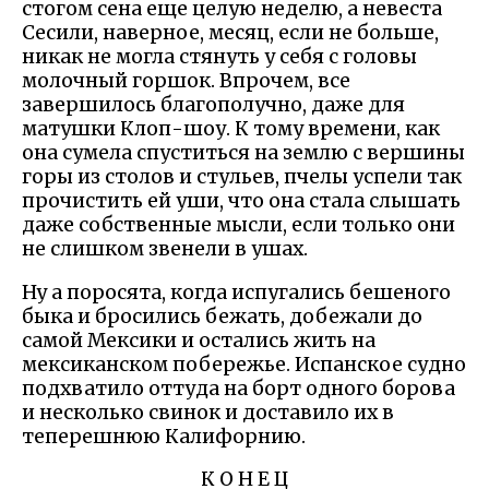
стогом сена еще целую неделю, а невеста
Сесили, наверное, месяц, если не больше,
никак не могла стянуть у себя с головы
молочный горшок. Впрочем, все
завершилось благополучно, даже для
матушки Клоп-шоу. К тому времени, как
она сумела спуститься на землю с вершины
горы из столов и стульев, пчелы успели так
прочистить ей уши, что она стала слышать
даже собственные мысли, если только они
не слишком звенели в ушах.
Ну а поросята, когда испугались бешеного
быка и бросились бежать, добежали до
самой Мексики и остались жить на
мексиканском побережье. Испанское судно
подхватило оттуда на борт одного борова
и несколько свинок и доставило их в
теперешнюю Калифорнию.
К О Н Е Ц