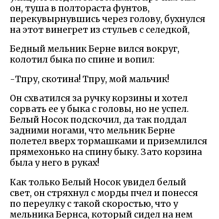
он, туша в полтораста фунтов,
перекувырнувшись через голову, бухнулся
на этот винегрет из стульев с селедкой,
Бедный мельник Берне вился вокруг,
колотил быка по спине и вопил:
-Тпру, скотина! Тпру, мой мальчик!
Он схватился за ручку корзины и хотел
сорвать ее у быка с головы, но не успел.
Белый Носок подскочил, да так поддал
задними ногами, что мельник Берне
полетел вверх тормашками и приземлился
прямехонько на спину быку. Зато корзина
была у него в руках!
Как только Белый Носок увидел белый
свет, он стряхнул с морды пчел и понесся
по переулку с такой скоростью, что у
мельника Бернса, который сидел на нем