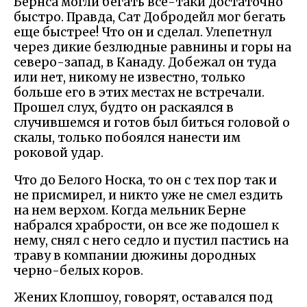
Бернса могли бегать все-таки достаточно
быстро. Правда, Сат Добродейл мог бегать
еще быстрее! Что он и сделал. Улепетнул
через дикие безлюдные равнины и горы на
северо-запад, в Канаду. Добежал он туда
или нет, никому не известно, только
больше его в этих местах не встречали.
Прошел слух, будто он раскаялся в
случившемся и готов был биться головой о
скалы, только побоялся нанести им
роковой удар.
Что до Белого Носка, то он с тех пор так и
не присмирел, и никто уже не смел ездить
на нем верхом. Когда мельник Берне
набрался храбрости, он все же подошел к
нему, снял с него седло и пустил пастись на
траву в компании дюжины дородных
черно-белых коров.
Жених Клопшоу, говорят, оставался под