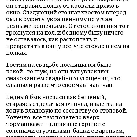
он отправил ножку от кровати прямо в
окно. Следующий его шаг хвостом вперед
был к буфету, украшенному по углам
резными кошечками. От столкновения тот
грохнулся на пол, и бедному быку ничего
не оставалось, как растоптать и
превратить в кашу все, что стояло в нем на
полках.
Гостям на свадьбе послышался было
какой-то шум, но они так увлеклись
смакованием свадебного угощения, что
слышали разве что свое чав-чав-чав.
Бедный бык носился как бешеный,
стараясь отделаться от пчел, и влетел на
ходу в кладовую по соседству со столовой.
Конечно, все там полетело вверх
тормашками - глиняные горшки с
солеными огурчиками, банки с вареньем,