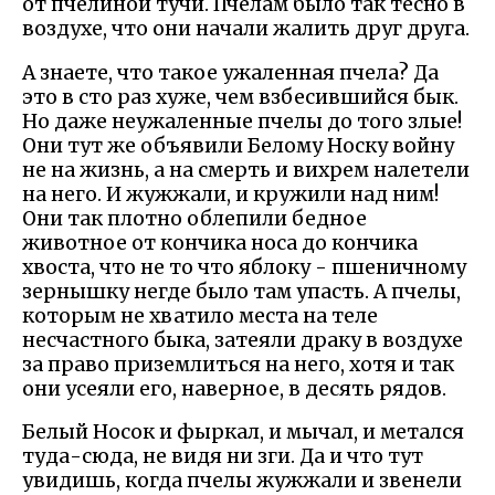
от пчелиной тучи. Пчелам было так тесно в
воздухе, что они начали жалить друг друга.
А знаете, что такое ужаленная пчела? Да
это в сто раз хуже, чем взбесившийся бык.
Но даже неужаленные пчелы до того злые!
Они тут же объявили Белому Носку войну
не на жизнь, а на смерть и вихрем налетели
на него. И жужжали, и кружили над ним!
Они так плотно облепили бедное
животное от кончика носа до кончика
хвоста, что не то что яблоку - пшеничному
зернышку негде было там упасть. А пчелы,
которым не хватило места на теле
несчастного быка, затеяли драку в воздухе
за право приземлиться на него, хотя и так
они усеяли его, наверное, в десять рядов.
Белый Носок и фыркал, и мычал, и метался
туда-сюда, не видя ни зги. Да и что тут
увидишь, когда пчелы жужжали и звенели