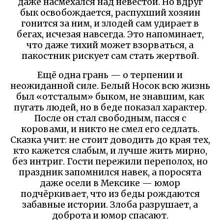
даже насмехался над невестой. Но вдруг
бык освобождается, распухший хозяин
гонится за ним, и злодей сам удирает в
бегах, исчезая навсегда. Это напоминает,
что даже тихий может взорваться, а
пакостник рискует сам стать жертвой.
Ещё одна грань — о терпении и
неожиданной силе. Белый Носок всю жизнь
был «отсталым» быком, не знавшим, как
пугать людей, но в беде показал характер.
После он стал свободным, пасся с
коровами, и никто не смел его седлать.
Сказка учит: не стоит доводить до края тех,
кто кажется слабым, и лучше жить мирно,
без интриг. Гости пережили переполох, но
праздник запомнился навек, а поросята
даже осели в Мексике — юмор
подчёркивает, что из беды рождаются
забавные истории. Злоба разрушает, а
доброта и юмор спасают.