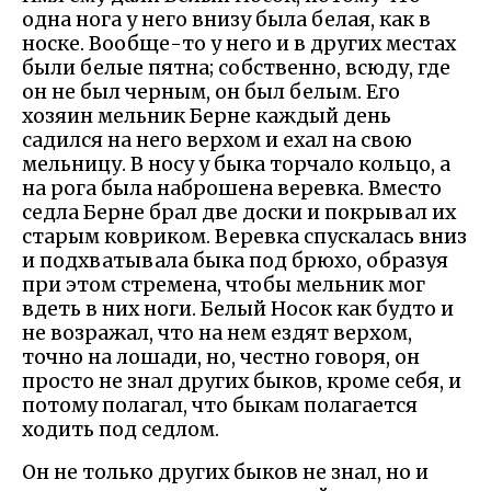
одна нога у него внизу была белая, как в
носке. Вообще-то у него и в других местах
были белые пятна; собственно, всюду, где
он не был черным, он был белым. Его
хозяин мельник Берне каждый день
садился на него верхом и ехал на свою
мельницу. В носу у быка торчало кольцо, а
на рога была наброшена веревка. Вместо
седла Берне брал две доски и покрывал их
старым ковриком. Веревка спускалась вниз
и подхватывала быка под брюхо, образуя
при этом стремена, чтобы мельник мог
вдеть в них ноги. Белый Носок как будто и
не возражал, что на нем ездят верхом,
точно на лошади, но, честно говоря, он
просто не знал других быков, кроме себя, и
потому полагал, что быкам полагается
ходить под седлом.
Он не только других быков не знал, но и