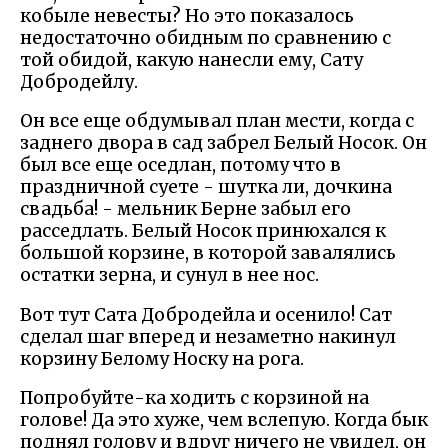
кобыле невесты? Но это показалось
недостаточно обидным по сравнению с
той обидой, какую нанесли ему, Сату
Добродейлу.
Он все еще обдумывал план мести, когда с
заднего двора в сад забрел Белый Носок. Он
был все еще оседлан, потому что в
праздничной суете - шутка ли, дочкина
свадьба! - мельник Берне забыл его
расседлать. Белый Носок принюхался к
большой корзине, в которой завалялись
остатки зерна, и сунул в нее нос.
Вот тут Сата Добродейла и осенило! Сат
сделал шаг вперед и незаметно накинул
корзину Белому Носку на рога.
Попробуйте-ка ходить с корзиной на
голове! Да это хуже, чем вслепую. Когда бык
поднял голову и вдруг ничего не увидел, он