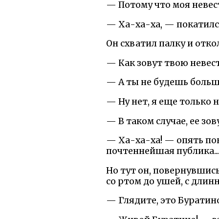
— Потому что моя невест
— Ха-ха-ха, — покатился
Он схватил палку и отко
— Как зовут твою невес
— А ты не будешь больш
— Ну нет, я еще только н
— В таком случае, ее зо
— Ха-ха-ха! — опять по
почтеннейшая публика..
Но тут он, повернувшис
со ртом до ушей, с длинн
— Глядите, это Буратино