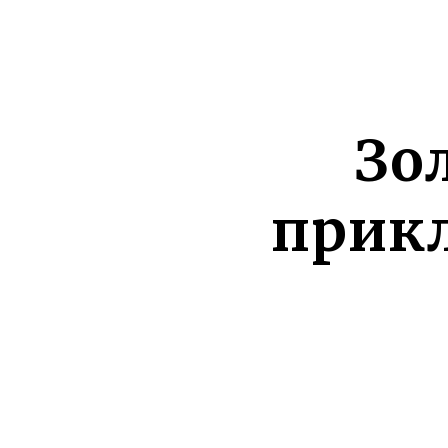
Зо
прикл