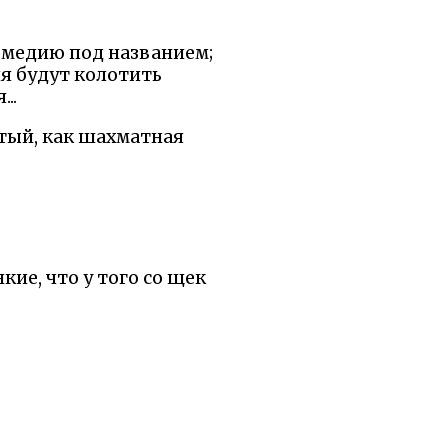
комедию под названием;
я будут колотить
..
атый, как шахматная
кие, что у того со щек