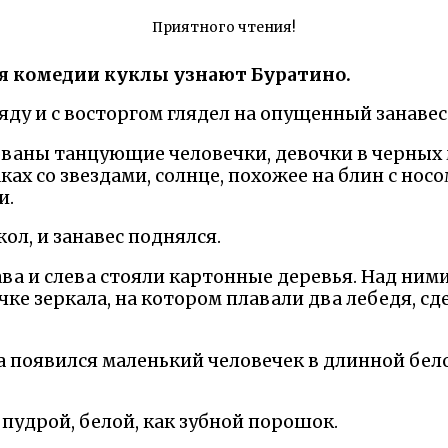
Приятного чтения!
я комедии куклы узнают Буратино.
яду и с восторгом глядел на опущенный занавес
ованы танцующие человечки, девочки в черных
ах со звездами, солнце, похожее на блин с носом
и.
ол, и занавес поднялся.
ва и слева стояли картонные деревья. Над ними
чке зеркала, на котором плавали два лебедя, сд
а появился маленький человечек в длинной бе
пудрой, белой, как зубной порошок.