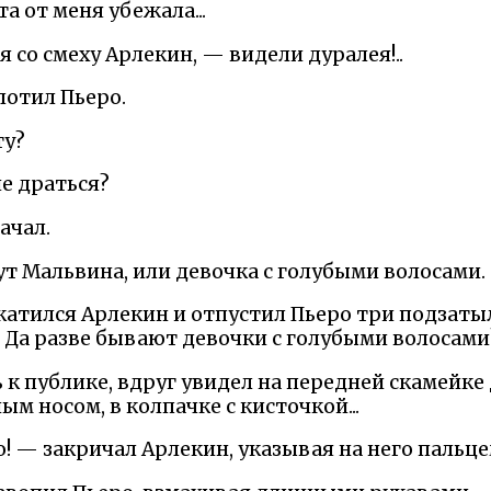
а от меня убежала...
 со смеху Арлекин, — видели дуралея!..
лотил Пьеро.
ту?
е драться?
ачал.
вут Мальвина, или девочка с голубыми волосами.
катился Арлекин и отпустил Пьеро три подзаты
. Да разве бывают девочки с голубыми волосами
ь к публике, вдруг увидел на передней скамейк
ым носом, в колпачке с кисточкой...
! — закричал Арлекин, указывая на него пальце