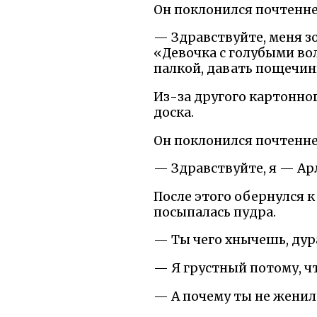
Он поклонился почтенне
— Здравствуйте, меня зо
«Девочка с голубыми во
палкой, давать пощечин
Из-за другого картонног
доска.
Он поклонился почтенн
— Здравствуйте, я — Ар
После этого обернулся к
посыпалась пудра.
— Ты чего хнычешь, дур
— Я грустный потому, чт
— А почему ты не женил