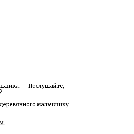
льника. — Послушайте,
?
е деревянного мальчишку
м.