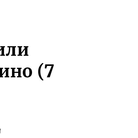
или
ино (7
f