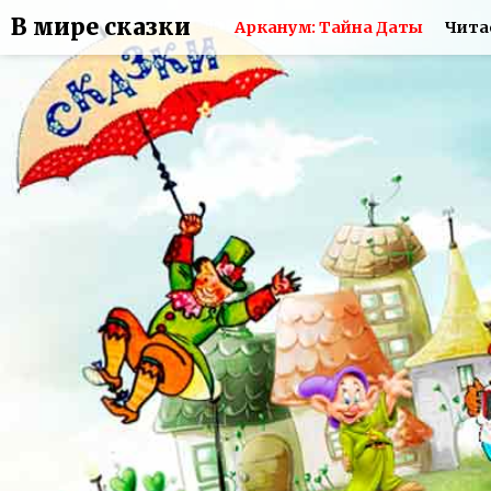
В мире сказки
Арканум: Тайна Даты
Чита