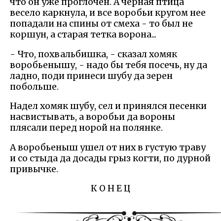
что он уже проглочен. А черная птица
весело каркнула, и все воробьи кругом нее
попадали на спины от смеха - то был не
коршун, а старая тетка ворона...
- Что, похвальбишка, - сказал хомяк
воробьенышу, - надо бы тебя посечь, ну да
ладно, поди принеси шубу да зерен
побольше.
Надел хомяк шубу, сел и принялся песенки
насвистывать, а воробьи да вороны
плясали перед норой на полянке.
А воробьеныш ушел от них в густую траву
и со стыда да досады грыз когти, по дурной
привычке.
К О Н Е Ц