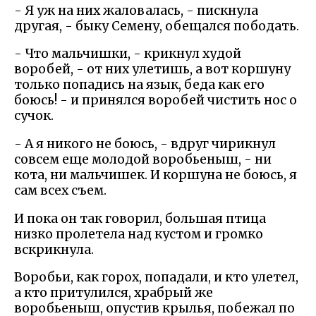
- Я уж на них жаловалась, - пискнула
другая, - быку Семену, обещался пободать.
- Что мальчишки, - крикнул худой
воробей, - от них улетишь, а вот коршуну
только попадись на язык, беда как его
боюсь! - и принялся воробей чистить нос о
сучок.
- А я никого не боюсь, - вдруг чирикнул
совсем еще молодой воробьеныш, - ни
кота, ни мальчишек. И коршуна не боюсь, я
сам всех съем.
И пока он так говорил, большая птица
низко пролетела над кустом и громко
вскрикнула.
Воробьи, как горох, попадали, и кто улетел,
а кто притулился, храбрый же
воробьеныш, опустив крылья, побежал по