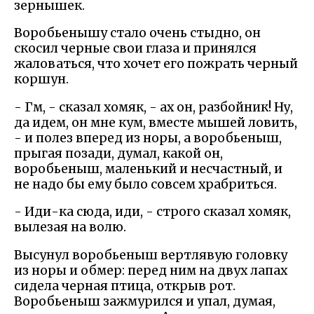
зернышек.
Воробьенышу стало очень стыдно, он
скосил черные свои глаза и принялся
жаловаться, что хочет его пожрать черный
коршун.
- Гм, - сказал хомяк, - ах он, разбойник! Ну,
да идем, он мне кум, вместе мышей ловить,
- и полез вперед из норы, а воробьеныш,
прыгая позади, думал, какой он,
воробьеныш, маленький и несчастный, и
не надо бы ему было совсем храбриться.
- Иди-ка сюда, иди, - строго сказал хомяк,
вылезая на волю.
Высунул воробьеныш вертлявую головку
из норы и обмер: перед ним на двух лапах
сидела черная птица, открыв рот.
Воробьеныш зажмурился и упал, думая,