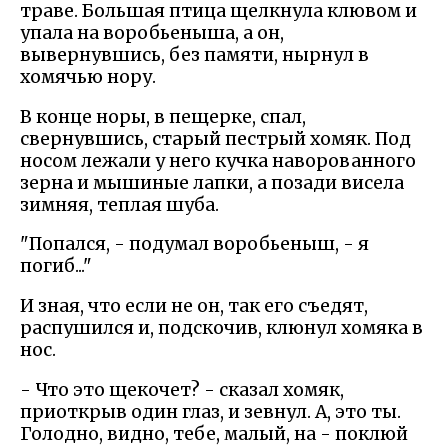
траве. Большая птица щелкнула клювом и
упала на воробьеныша, а он,
вывернувшись, без памяти, нырнул в
хомячью нору.
В конце норы, в пещерке, спал,
свернувшись, старый пестрый хомяк. Под
носом лежали у него кучка наворованного
зерна и мышиные лапки, а позади висела
зимняя, теплая шуба.
"Попался, - подумал воробьеныш, - я
погиб..."
И зная, что если не он, так его съедят,
распушился и, подскочив, клюнул хомяка в
нос.
- Что это щекочет? - сказал хомяк,
приоткрыв один глаз, и зевнул. А, это ты.
Голодно, видно, тебе, малый, на - поклюй