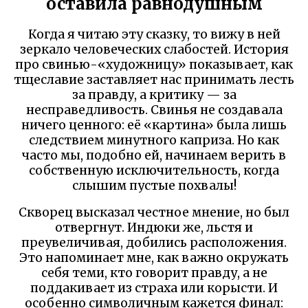
оставила равнодушным
Когда я читаю эту сказку, то вижу в ней
зеркало человеческих слабостей. История
про свинью-«художницу» показывает, как
тщеславие заставляет нас принимать лесть
за правду, а критику — за
несправедливость. Свинья не создавала
ничего ценного: её «картина» была лишь
следствием минутного каприза. Но как
часто мы, подобно ей, начинаем верить в
собственную исключительность, когда
слышим пустые похвалы!
Скворец высказал честное мнение, но был
отвергнут. Индюки же, льстя и
преувеличивая, добились расположения.
Это напоминает мне, как важно окружать
себя теми, кто говорит правду, а не
поддакивает из страха или корысти. И
особенно символичным кажется финал: