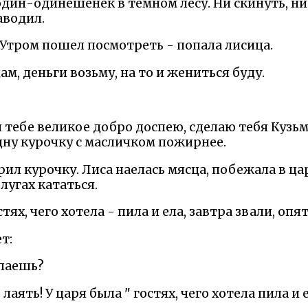
ин-одинешенек в темном лесу. Ни скинуть, ни 
заводил.
 Утром пошел посмотреть - попала лисица.
ам, деньги возьму, на то и жениться буду.
 я тебе великое добро доспею, сделаю тебя Куз
дну курочку с масличком пожирнее.
рил курочку. Лиса наелась мясца, побежала в ца
лугах кататься.
стях, чего хотела - пила и ела, завтра звали, опя
т:
 лаешь?
 лаять! У царя была " гостях, чего хотела пила и 