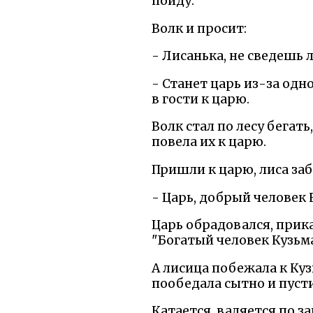
пойду.
Волк и просит:
- Лисанька, не сведешь 
- Станет царь из-за одн
в гости к царю.
Волк стал по лесу бегать
повела их к царю.
Пришли к царю, лиса заб
- Царь, добрый человек
Царь обрадовался, прика
"Богатый человек Кузьма
А лисица побежала к Куз
пообедала сытно и пусти
Катается, валяется по з