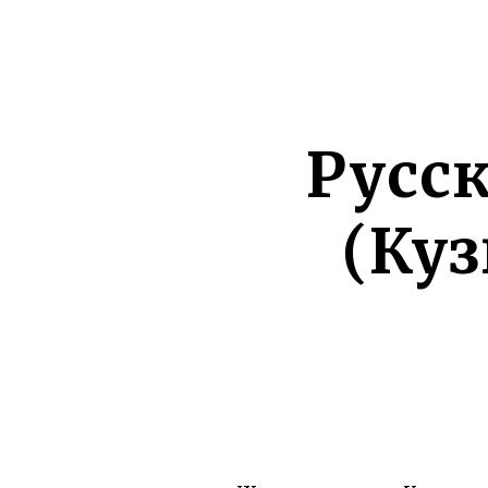
Русс
(Ку