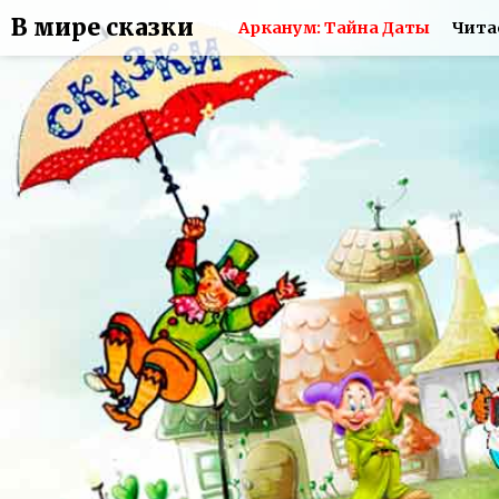
В мире сказки
Арканум: Тайна Даты
Чита