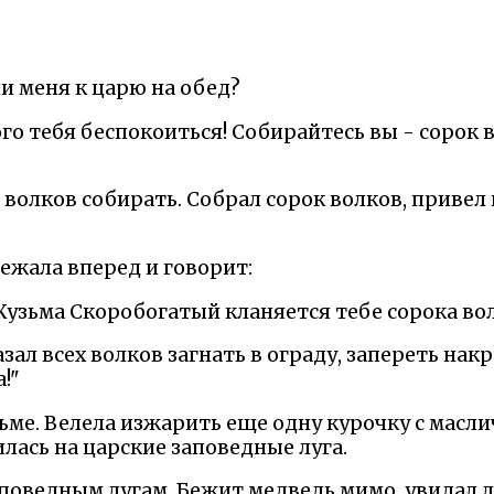
ли меня к царю на обед?
ого тебя беспокоиться! Собирайтесь вы - сорок в
, волков собирать. Собрал сорок волков, привел 
ежала вперед и говорит:
 Кузьма Скоробогатый кланяется тебе сорока во
зал всех волков загнать в ограду, запереть накр
!"
ьме. Велела изжарить еще одну курочку с масл
лась на царские заповедные луга.
аповедным лугам. Бежит медведь мимо, увидал л