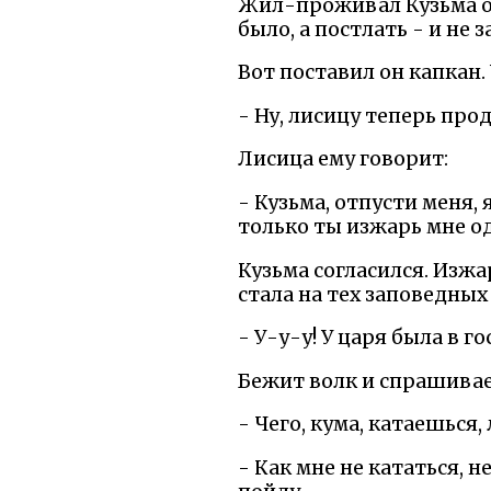
Жил-проживал Кузьма од
было, а постлать - и не 
Вот поставил он капкан.
- Ну, лисицу теперь прод
Лисица ему говорит:
- Кузьма, отпусти меня,
только ты изжарь мне о
Кузьма согласился. Изжа
стала на тех заповедных 
- У-у-у! У царя была в го
Бежит волк и спрашивае
- Чего, кума, катаешься,
- Как мне не кататься, не