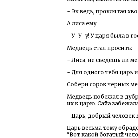
- Эк ведь, проклятая хво
А лиса ему:
- У-У-у! У царя была в го
Медведь стал просить:
- Лиса, не сведешь ли м
- Для одного тебя царь и
Собери сорок черных мед
Медведь побежал в дубро
их к царю. Сайа забежал
- Царь, добрый человек
Царь весьма тому обрадо
"Вот какой богатый чело