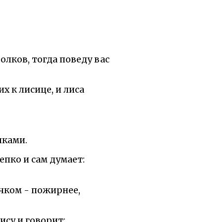
олков, тогда поведу вас
их к лисице, и лиса
лками.
епко и сам думает:
ичком - пожирнее,
ису и говорит: