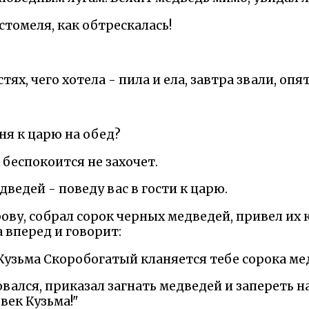
стомеля, как обтрескалась!
стях, чего хотела - пила и ела, завтра звали, опят
еня к царю на обед?
 беспокоится не захочет.
ведей - поведу вас в гости к царю.
ву, собрал сорок черных медведей, привел их к
а вперед и говорит:
 Кузьма Скоробогатый кланяется тебе сорока ме
вался, приказал загнать медведей и запереть н
век Кузьма!"