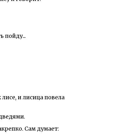
ь пойду...
 лисе, и лисица повела
дведями.
акрепко. Сам думает: