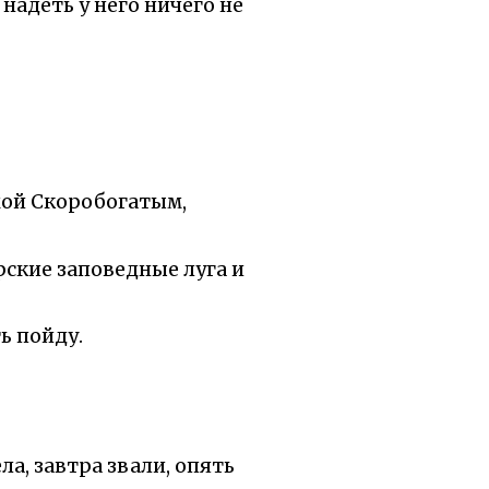
надеть у него ничего не
ьмой Скоробогатым,
рские заповедные луга и
ть пойду.
ела, завтра звали, опять