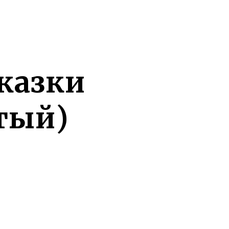
казки
тый)