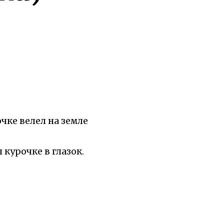
очке велел на земле
 курочке в глазок.