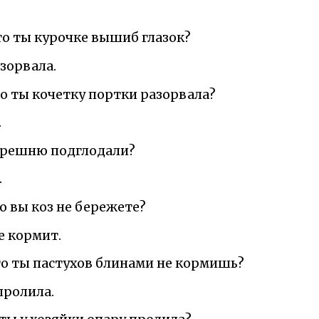
что ты курочке вышиб глазок?
зорвала.
то ты кочетку портки разорвала?
.
 орешню подглодали?
.
то вы коз не бережете?
е кормит.
что ты пастухов блинами не кормишь?
пролила.