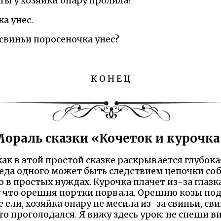
 ты у хозяйки опару пролила?
а унес.
у свиньи поросеночка унес?
К О Н Е Ц
ораль сказки «Кочеток и курочк
как в этой простой сказке раскрывается глубокая
беда одного может быть следствием цепочки со
то в простых нуждах. Курочка плачет из-за гла
у что орешня портки порвала. Орешню козы под
 ели, хозяйка опару не месила из-за свиньи, с
сто проголодался. Я вижу здесь урок: не спеши в