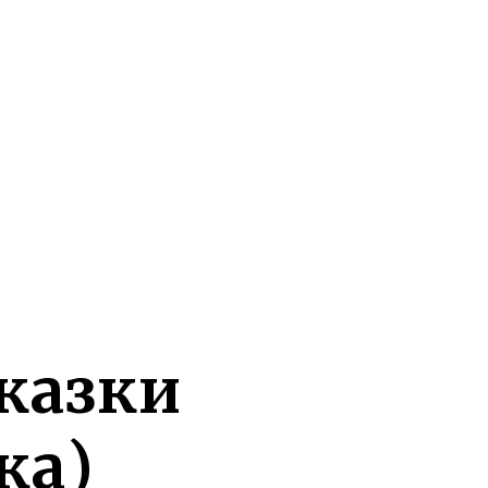
казки
ка)