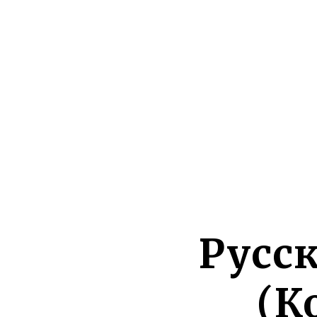
Русс
(К