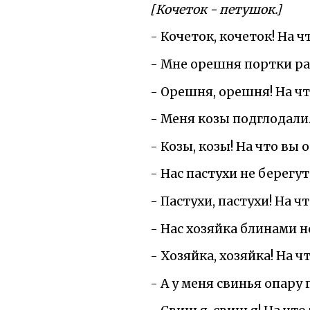
[Кочеток - петушок.]
- Кочеток, кочеток! На 
- Мне орешня портки ра
- Орешня, орешня! На ч
- Меня козы подглодали
- Козы, козы! На что вы
- Нас пастухи не берегут
- Пастухи, пастухи! На ч
- Нас хозяйка блинами н
- Хозяйка, хозяйка! На 
- А у меня свинья опару 