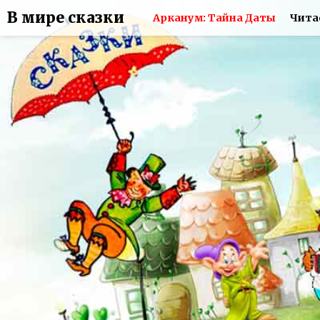
В мире сказки
Арканум: Тайна Даты
Чита