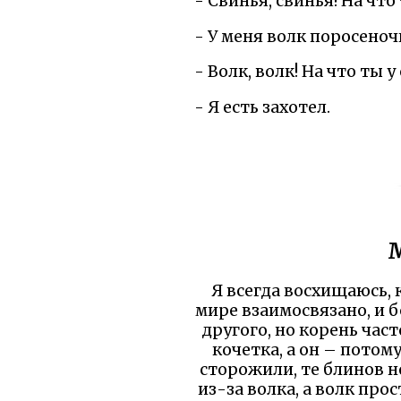
- Свинья, свинья! На что
- У меня волк поросеночк
- Волк, волк! На что ты 
- Я есть захотел.
М
Я всегда восхищаюсь, 
мире взаимосвязано, и 
другого, но корень час
кочетка, а он – потом
сторожили, те блинов не
из-за волка, а волк про