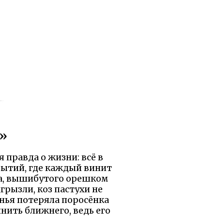
а»
 правда о жизни: всё в
бытий, где каждый винит
зка, вышибутого орешком
грызли, коз пастухи не
винья потеряла поросёнка
инить ближнего, ведь его