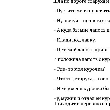
Шла по дороге старуха и
- Пустите меня ночевать
- Ну, ночуй - ночлега с с
- А куда бы мне лапоть 
- Клади под лавку.
- Нет, мой лапоть привы
И положила лапоть с кур
- Где-то моя курочка?
- Что ты, старуха, - гов
- Нет, у меня курочка бы
Ну, мужик и отдал ей ку
Приходит в деревню и п