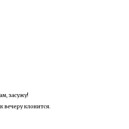
ам, засужу!
"к вечеру клонится.