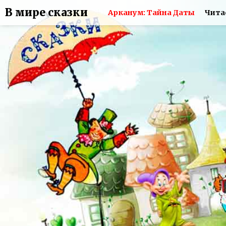
В мире сказки
Арканум: Тайна Даты
Чита