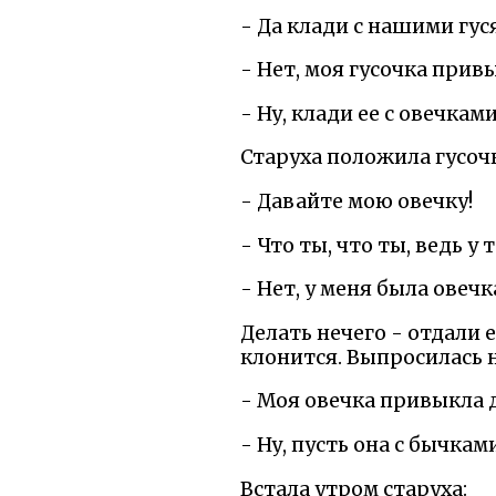
- Да клади с нашими гус
- Нет, моя гусочка прив
- Ну, клади ее с овечками
Старуха положила гусочк
- Давайте мою овечку!
- Что ты, что ты, ведь у 
- Нет, у меня была овечк
Делать нечего - отдали 
клонится. Выпросилась н
- Моя овечка привыкла 
- Ну, пусть она с бычкам
Встала утром старуха: