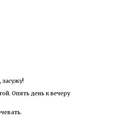
, засужу!
гой. Опять день к вечеру
чевать.