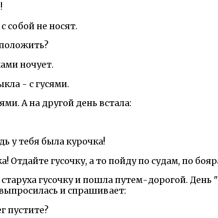
!
 с собой не носят.
 положить?
ами ночует.
кла - с гусями.
ями. А на другой день встала:
дь у тебя была курочка!
ка! Отдайте гусочку, а то пойду по судам, по бояр
а старуха гусочку и пошла путем-дорогой. День 
 выпросилась и спрашивает:
ег пустите?