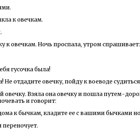
ями.
ыкла к овечкам.
.
у к овечкам. Ночь проспала, утром спрашивает:
тебя гусочка была!
а! Не отдадите овечку, пойду к воеводе судиться
ей овечку. Взяла она овечку и пошла путем-доро
очевать и говорит:
дома к бычкам, кладите ее с вашими бычками но
и переночует.