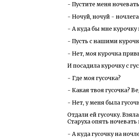
- Пустите меня ночевать
- Ночуй, ночуй - ночлега
- А куда бы мне курочку
- Пусть с нашими курочк
- Нет, моя курочка привы
И посадила курочку с гус
- Где моя гусочка?
- Какая твоя гусочка? Ве
- Нет, у меня была гусоч
Отдали ей гусочку. Взял
Старуха опять ночевать
- А куда гусочку на ночл