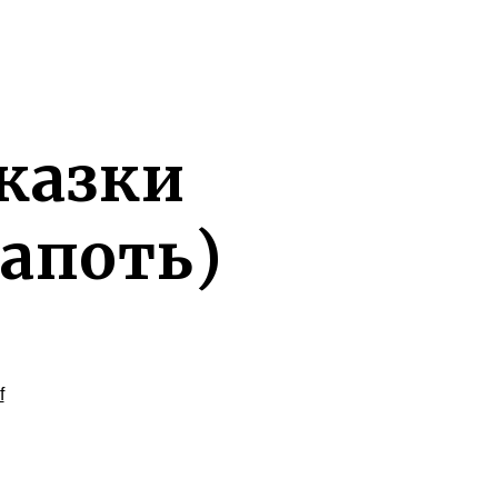
казки
лапоть)
f