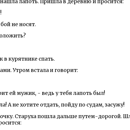
 нашла лапоть. Пришла в деревню и просится:
!
обой не носят.
положить?
к в курятнике спать.
ами. Утром встала и говорит:
орит ей мужик, - ведь у тебя лапоть был!
ла! А не хотите отдать, пойду по судам, засужу!
рочку. Старуха пошла дальше путем-дорогой. Шл
росится: