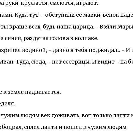
а руки, кружатся, смеются, играют.
ми. Куда тут! - обступили ее мавки, венок надел
, ты краше всех, будь наша царица. - Взяли Мар
 синяя, раздутая голова в колпаке.
ахрипел водяной, - давно я тебя поджидал... - И 
ан. Туда, сюда, - нет сестрицы. И видит - на 
е к земле надвигается.
еделя.
 к чужим людям век доживать, вот только лапти 
ободрал, сплел лапти и пошел к чужим людям.