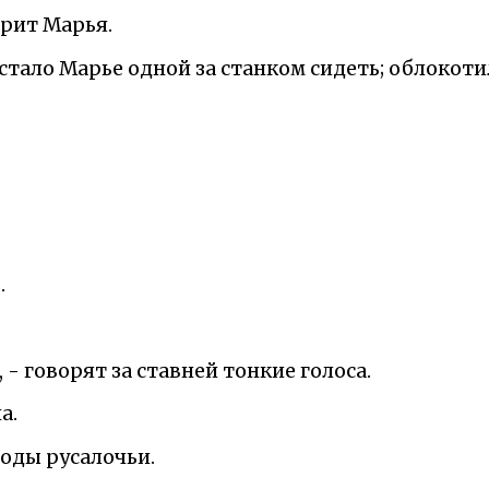
орит Марья.
 стало Марье одной за станком сидеть; облокотил
.
, - говорят за ставней тонкие голоса.
а.
воды русалочьи.