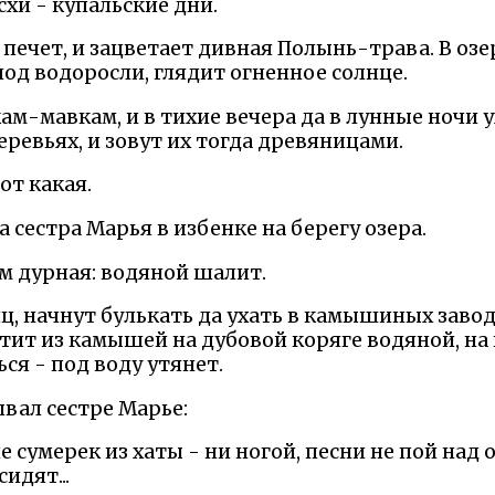
схи - купальские дни.
печет, и зацветает дивная Полынь-трава. В озер
од водоросли, глядит огненное солнце.
ам-мавкам, и в тихие вечера да в лунные ночи у
еревьях, и зовут их тогда древяницами.
от какая.
сестра Марья в избенке на берегу озера.
нем дурная: водяной шалит.
ц, начнут булькать да ухать в камышиных завод
тит из камышей на дубовой коряге водяной, на 
ся - под воду утянет.
вал сестре Марье:
ле сумерек из хаты - ни ногой, песни не пой над
идят...