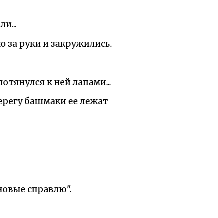
и...
ью за руки и закружились.
потянулся к ней лапами...
берегу башмаки ее лежат
новые справлю".