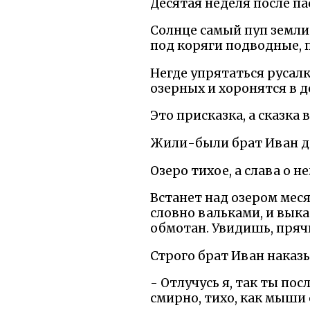
Десятая неделя после па
Солнце самый пуп земли 
под коряги подводные, п
Негде упрятаться русалк
озерных и хоронятся в д
Это присказка, а сказка в
Жили-были брат Иван да 
Озеро тихое, а слава о 
Встанет над озером меся
словно вальками, и выка
обмотан. Увидишь, прячь
Строго брат Иван наказы
- Отлучусь я, так ты пос
смирно, тихо, как мыши с