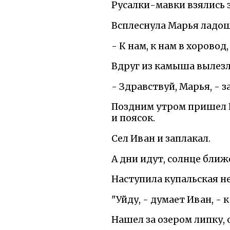
Русалки-мавки взялись з
Всплеснула Марья ладоша
- К нам, к нам в хоровод
Вдруг из камыша вылезла
- Здравствуй, Марья, - з
Поздним утром пришел Ив
и поясок.
Сел Иван и заплакал.
А дни идут, солнце ближ
Наступила купальская н
"Уйду, - думает Иван, -
Нашел за озером липку, 