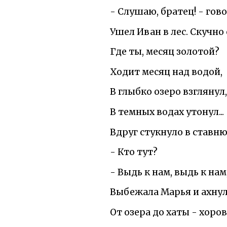
- Слушаю, братец! - гов
Ушел Иван в лес. Скучно
Где ты, месяц золотой?
Ходит месяц над водой,
В глыбко озеро взглянул,
В темных водах утонул...
Вдруг стукнуло в ставню
- Кто тут?
- Выдь к нам, выдь к нам
Выбежала Марья и ахнул
От озера до хаты - хоро