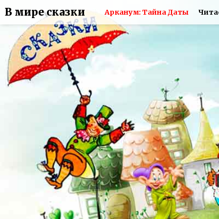
В мире сказки
Арканум: Тайна Даты
Чита