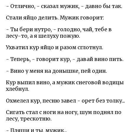
- Отлично, - сказал мужик, - давно бы так.
Стали яйцо делить. Мужик говорит:
- Ты бери нутро, - голодно, чай, тебе в
лесу-то, а я шелуху пожую.
Ухватил кур яйцо и разом сглотнул.
- Теперь, - говорит кур, - давай вино пить.
- Вино у меня на донышке, пей один.
Кур выпил вино, а мужик снеговой водицы
хлебнул.
Охмелел кур, песню завел - орет без толку...
Сигать стал с ноги на ногу, шум поднял по
лесу, трескотню.
- Пляши и ты, мужик...