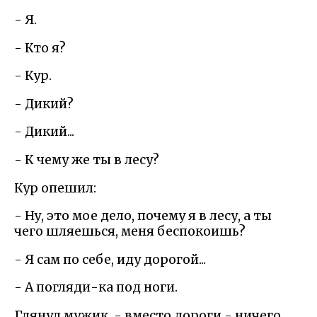
- Я.
- Кто я?
- Кур.
- Дикий?
- Дикий...
- К чему же ты в лесу?
Кур опешил:
- Ну, это мое дело, почему я в лесу, а ты
чего шляешься, меня беспокоишь?
- Я сам по себе, иду дорогой...
- А погляди-ка под ноги.
Глянул мужик, - вместо дороги - ничего