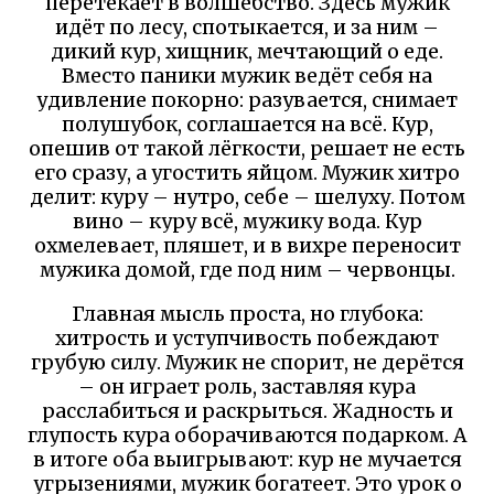
перетекает в волшебство. Здесь мужик
идёт по лесу, спотыкается, и за ним –
дикий кур, хищник, мечтающий о еде.
Вместо паники мужик ведёт себя на
удивление покорно: разувается, снимает
полушубок, соглашается на всё. Кур,
опешив от такой лёгкости, решает не есть
его сразу, а угостить яйцом. Мужик хитро
делит: куру – нутро, себе – шелуху. Потом
вино – куру всё, мужику вода. Кур
охмелевает, пляшет, и в вихре переносит
мужика домой, где под ним – червонцы.
Главная мысль проста, но глубока:
хитрость и уступчивость побеждают
грубую силу. Мужик не спорит, не дерётся
– он играет роль, заставляя кура
расслабиться и раскрыться. Жадность и
глупость кура оборачиваются подарком. А
в итоге оба выигрывают: кур не мучается
угрызениями, мужик богатеет. Это урок о