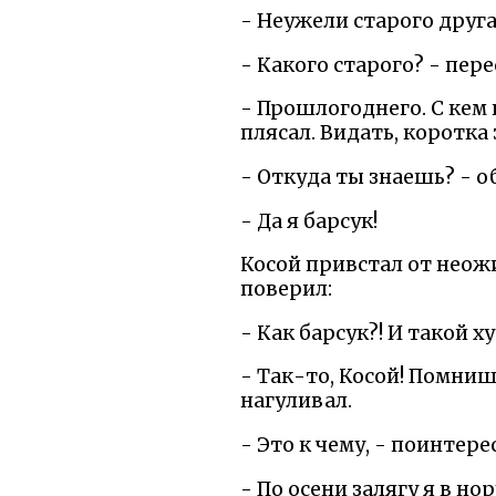
- Неужели старого друга
- Какого старого? - пере
- Прошлогоднего. С кем 
плясал. Видать, коротка
- Откуда ты знаешь? - о
- Да я барсук!
Косой привстал от неож
поверил:
- Как барсук?! И такой х
- Так-то, Косой! Помнишь
нагуливал.
- Это к чему, - поинтере
- По осени залягу я в н