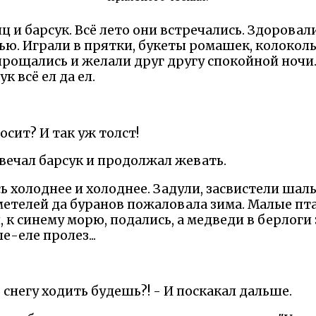
ц и барсук. Всё лето они встречались. Здоровал
ью. Играли в прятки, букеты ромашек, колоколь
прощались и желали друг другу спокойной ночи.
ук всё ел да ел.
носит? И так уж толст!
 отвечал барсук и продолжал жевать.
ь холоднее и холоднее. Задули, засвистели шал
метелей да буранов пожаловала зима. Малые пта
, к синему морю, подались, а медведи в берлоги 
е-еле пролез...
о снегу ходить будешь?! - И поскакал дальше.