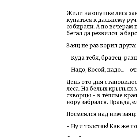
Жили на опушке леса зая
купаться к дальнему руч
собирали. А по вечерам 
бегал да резвился, а барс
Заяц не раз корил друга:
- Куда тебя, братец, раз
- Надо, Косой, надо... -
День ото дня становилос
леса. На белых крыльях 
скворцы - в тёплые края
нору забрался. Правда, ел
Посмеялся над ним заяц:
- Ну и толстяк! Как же п