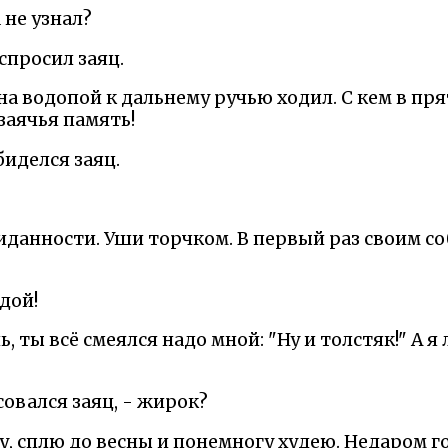
 не узнал?
спросил заяц.
на водопой к дальнему ручью ходил. С кем в пря
 заячья память!
биделся заяц.
иданности. Уши торчком. В первый раз своим с
удой!
, ты всё смеялся надо мной: "Ну и толстяк!" А я
совался заяц, - жирок?
ору, сплю до весны и понемногу худею. Недаром г