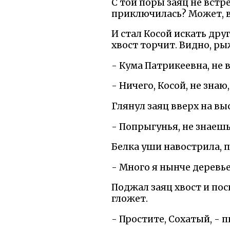
С той поры заяц не встре
приключилась? Может, в 
И стал Косой искать дру
хвост торчит. Видно, р
- Кума Патрикеевна, не 
- Ничего, Косой, не знаю
Глянул заяц вверх на выс
- Попрыгунья, не знаешь,
Белка уши навострила, 
- Много я нынче деревьев
Поджал заяц хвост и пос
гложет.
- Простите, Сохатый, - п