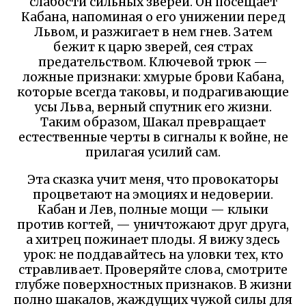
слабости сильных зверей. Он посещает
Кабана, напоминая о его унижении перед
Львом, и разжигает в нем гнев. Затем
бежит к царю зверей, сея страх
предательством. Ключевой трюк —
ложные признаки: хмурые брови Кабана,
которые всегда таковы, и подрагивающие
усы Льва, верный спутник его жизни.
Таким образом, Шакал превращает
естественные черты в сигналы к войне, не
прилагая усилий сам.
Эта сказка учит меня, что провокаторы
процветают на эмоциях и недоверии.
Кабан и Лев, полные мощи — клыки
против когтей, — уничтожают друг друга,
а хитрец пожинает плоды. Я вижу здесь
урок: не поддавайтесь на уловки тех, кто
стравливает. Проверяйте слова, смотрите
глубже поверхностных признаков. В жизни
полно шакалов, жаждущих чужой силы для