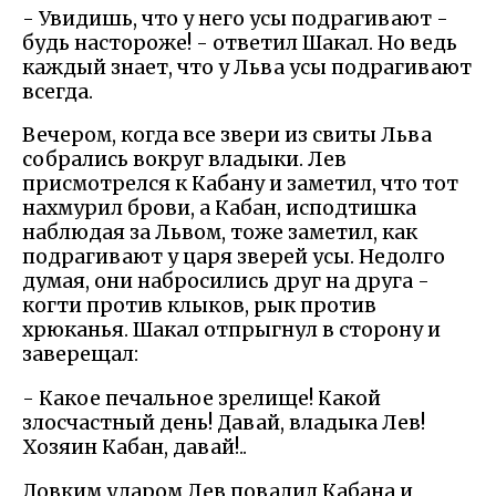
- Увидишь, что у него усы подрагивают -
будь настороже! - ответил Шакал. Но ведь
каждый знает, что у Льва усы подрагивают
всегда.
Вечером, когда все звери из свиты Льва
собрались вокруг владыки. Лев
присмотрелся к Кабану и заметил, что тот
нахмурил брови, а Кабан, исподтишка
наблюдая за Львом, тоже заметил, как
подрагивают у царя зверей усы. Недолго
думая, они набросились друг на друга -
когти против клыков, рык против
хрюканья. Шакал отпрыгнул в сторону и
заверещал:
- Какое печальное зрелище! Какой
злосчастный день! Давай, владыка Лев!
Хозяин Кабан, давай!..
Ловким ударом Лев повалил Кабана и