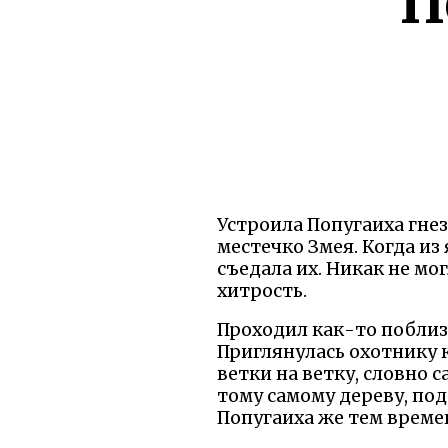
П
Устроила Попугаиха гнез
местечко Змея. Когда из
съедала их. Никак не мо
хитрость.
Проходил как-то поблизо
Приглянулась охотнику к
ветки на ветку, словно с
тому самому дереву, под
Попугаиха же тем време