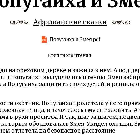
опугаиха и Зм
Африканские сказки
Попугаиха и Змея.pdf
Приятного чтения!
до на ореховом дереве и зажила в нем. А под д
 яиц Попугаихи вылуплялись птенцы. Змея забир
гла Попугаиха защитить своих детей, и решила о
сти охотник. Попугаиха пролетела у него прям
расивая птица, и захотелось ему ее изловить. А
ама в руки просится. И так, шаг за шагом, подве
 которым обосновалась Змея. Увидел охотник Зм
нем отлетела на безопасное расстояние.