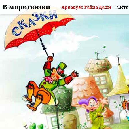
В мире сказки
Арканум: Тайна Даты
Чита