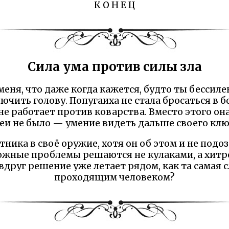
К О Н Е Ц
Сила ума против силы зла
меня, что даже когда кажется, будто ты бессиле
лючить голову. Попугаиха не стала бросаться в б
 не работает против коварства. Вместо этого она
еи не было — умение видеть дальше своего клю
ника в своё оружие, хотя он об этом и не подоз
ожные проблемы решаются не кулаками, а хит
друг решение уже летает рядом, как та самая с
проходящим человеком?