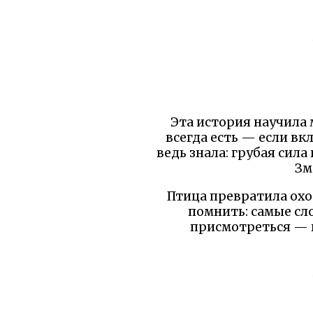
Эта история научила 
всегда есть — если вк
ведь знала: грубая сила
Зм
Птица превратила охот
помнить: самые сл
присмотреться — в