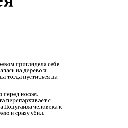
ея
еревом приглядела себе
алась на дерево и
на тогда пуститься на
о перед носом.
 та перепархивает с
ла Попугаиха человека к
ею и сразу убил.