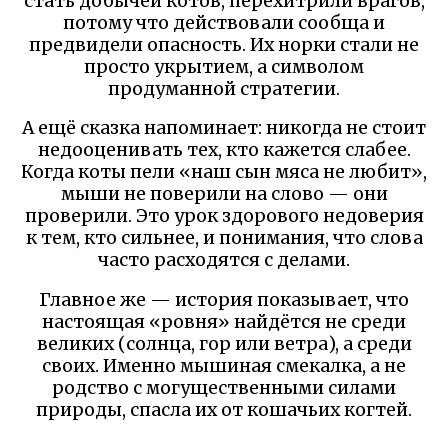
стать добычей котов, перехитрили врагов,
потому что действовали сообща и
предвидели опасность. Их норки стали не
просто укрытием, а символом
продуманной стратегии.
А ещё сказка напоминает: никогда не стоит
недооценивать тех, кто кажется слабее.
Когда коты пели «наш сын мяса не любит»,
мыши не поверили на слово — они
проверили. Это урок здорового недоверия
к тем, кто сильнее, и понимания, что слова
часто расходятся с делами.
Главное же — история показывает, что
настоящая «ровня» найдётся не среди
великих (солнца, гор или ветра), а среди
своих. Именно мышиная смекалка, а не
родство с могущественными силами
природы, спасла их от кошачьих когтей.