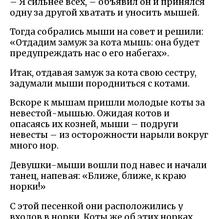
– Я сильнее всех, – объявил он и принялся
одну за другой хватать и уносить мышей.
Тогда собрались мыши на совет и решили:
«Отдадим замуж за кота мышь: она будет
предупреждать нас о его набегах».
Итак, отдавая замуж за кота свою сестру,
задумали мыши породниться с котами.
Вскоре к мышам пришли молодые коты за
невестой-мышью. Ожидая котов и
опасаясь их козней, мыши – подруги
невесты – из осторожности нарыли вокруг
много нор.
Девушки-мыши вошли под навес и начали
танец, напевая: «Ближе, ближе, к краю
норки!»
С этой песенкой они расположились у
входов в норки. Коты же об этих норках