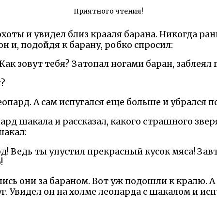
Приятного чтения!
хоты и увидел близ крааля барана. Никогда ра
он и, подойдя к барану, робко спросил:
 Как зовут тебя? Затопал ногами баран, заблеял 
й?
леопард. А сам испугался еще больше и убрался п
ард шакала и рассказал, какого страшного звер
шакал:
ард! Ведь ты упустил прекрасный кусок мяса! Зав
!
ись они за бараном. Вот уж подошли к кралю. А 
уг. Увидел он на холме леопарда с шакалом и ис