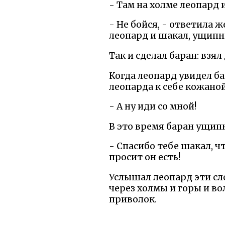
- Там на холме леопард и
- Не бойся, - ответила 
леопард и шакал, ущипни
Так и сделал баран: взя
Когда леопард увидел ба
леопарда к себе кожаной
- А ну иди со мной!
В это время баран ущипн
- Спасибо тебе шакал, ч
просит он есть!
Услышал леопард эти сло
через холмы и горы и во
приволок.