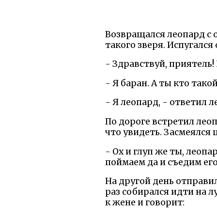
Возвращался леопард с о
такого зверя. Испугался 
- Здравствуй, приятель!
- Я баран. А ты кто тако
- Я леопард, - ответил 
По дороге встретил леоп
что увидеть. Засмеялся 
- Ох и глуп же ты, леоп
поймаем да и съедим его
На другой день отправил
раз собирался идти на л
к жене и говорит: