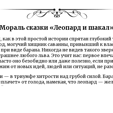
Мораль сказки «Леопард и шакал
, как в этой простой истории спрятан глубокий 
д, могучий хищник саванны, привыкший к влас
ри виде барана. Никогда не видев такого зверя
рашнее любого льва. Это учит нас: первое впеч
часто оно безобидно или даже полезно, если пр
жим от новых идей, людей или ситуаций, не ра
и — в триумфе хитрости над грубой силой. Ба
плачет» от голода, намекая, что леопард — же
 тащит друга в ловушку и сам волочится за ни
ет сильного не мускулами, а умом. Хитрость ба
одит к краху. В жизни это значит: полагайтесь 
или жадность, и всегда имейте план.