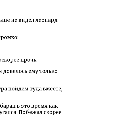
ньше не видел леопард
громко:
оскорее прочь.
я довелось ему только
тра пойдем туда вместе,
баран в это время как
пугался. Побежал скорее