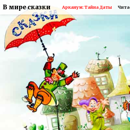
В мире сказки
Арканум: Тайна Даты
Чита