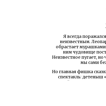
Я всегда поражался
неизвестным. Леопар
обрастает мурашками п
ним чудовище пост
Неизвестное пугает, но 
мы сами бе
Но главная фишка сказк
спектакль: детеныш «
жадный и самоуверенный,
ясна: слабый побежда
глупость хищников прив