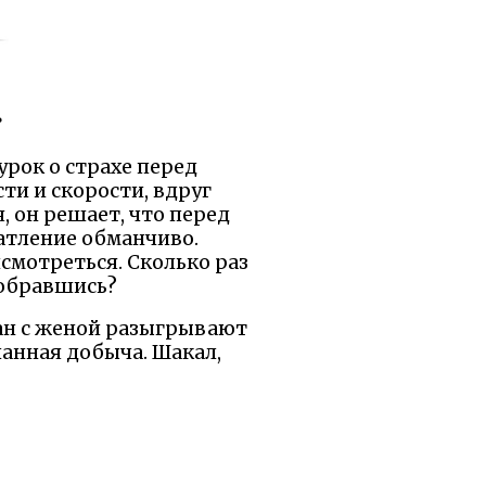
»
урок о страхе перед
ти и скорости, вдруг
, он решает, что перед
атление обманчиво.
исмотреться. Сколько раз
зобравшись?
ран с женой разыгрывают
ланная добыча. Шакал,
м в позоре. Здесь мораль
рана спасает семью, а
на разум, а не на страх