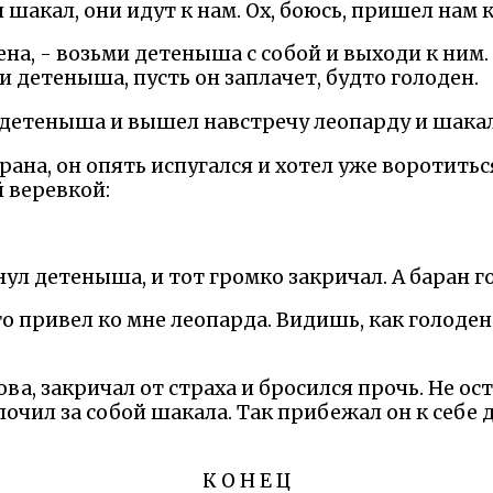
 шакал, они идут к нам. Ох, боюсь, пришел нам 
жена, - возьми детеныша с собой и выходи к ним
 детеныша, пусть он заплачет, будто голоден.
л детеныша и вышел навстречу леопарду и шакал
рана, он опять испугался и хотел уже воротить
 веревкой:
ул детеныша, и тот громко закричал. А баран г
то привел ко мне леопарда. Видишь, как голоде
ва, закричал от страха и бросился прочь. Не о
лочил за собой шакала. Так прибежал он к себе 
К О Н Е Ц