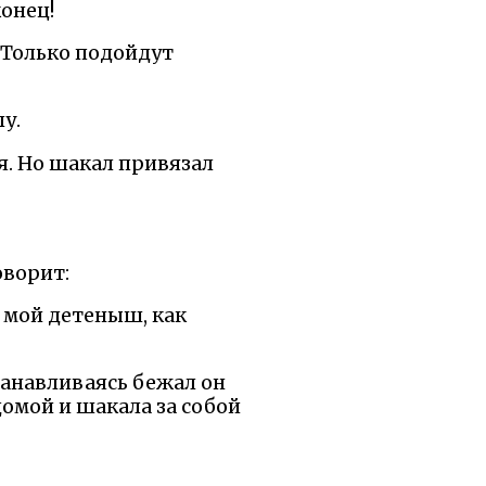
конец!
. Только подойдут
у.
ся. Но шакал привязал
оворит:
н мой детеныш, как
станавливаясь бежал он
домой и шакала за собой