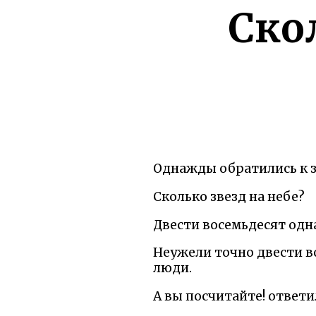
Ско
Однажды обратились к з
Сколько звезд на небе?
Двести восемьдесят одна
Неужели точно двести в
люди.
А вы посчитайте! ответи