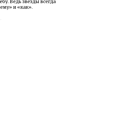
ебу. Ведь звёзды всегда
ему» и «как».
ы были бы рады, если
равилось.
Поделиться