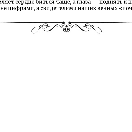
ляет сердце биться чаще, а глаза — поднять к н
 не цифрами, а свидетелями наших вечных «поч
 Надеемся Вам понравилась сказка и наш сайт. М
елили минутку и рассказали что именно вам пон
Оставьте отзыв на Яндексе!
и:
Диафильмы
Раскраски
вторы
Песенки
ые авторы