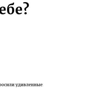
ебе?
.
просили удивленные