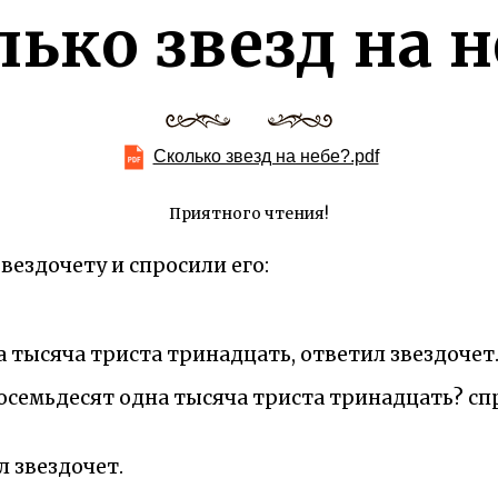
лько звезд на н
Сколько звезд на небе?.pdf
Приятного чтения!
вездочету и спросили его:
 тысяча триста тринадцать, ответил звездочет
осемьдесят одна тысяча триста тринадцать? с
л звездочет.