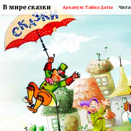
В мире сказки
Арканум: Тайна Даты
Чита