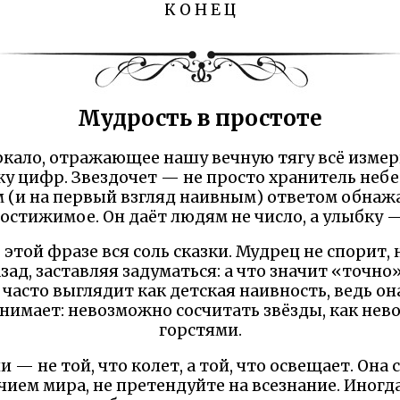
К О Н Е Ц
Мудрость в простоте
ркало, отражающее нашу вечную тягу всё измери
ку цифр. Звездочет — не просто хранитель небе
(и на первый взгляд наивным) ответом обнаж
стижимое. Он даёт людям не число, а улыбку —
 этой фразе вся соль сказки. Мудрец не спорит, 
ад, заставляя задуматься: а что значит «точно»,
часто выглядит как детская наивность, ведь она
нимает: невозможно сосчитать звёзды, как не
горстями.
и — не той, что колет, а той, что освещает. Она 
чием мира, не претендуйте на всезнание. Иногд