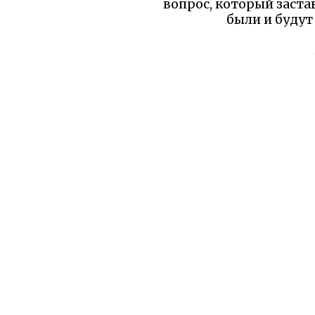
вопрос, который застав
были и будут
Уважаемый читатель!
бы вы уд
О сайте
Все сказк
2010-2026 Добрые сказки для
Русские а
Ваших детей
Прислать сказку
Зарубежн