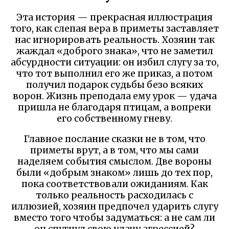
Эта история — прекрасная иллюстрация
того, как слепая вера в приметы заставляет
нас игнорировать реальность. Хозяин так
жаждал «доброго знака», что не заметил
абсурдности ситуации: он избил слугу за то,
что тот выполнил его же приказ, а потом
получил подарок судьбы безо всяких
ворон. Жизнь преподала ему урок — удача
пришла не благодаря птицам, а вопреки
его собственному гневу.
Главное послание сказки не в том, что
приметы врут, а в том, что мы сами
наделяем события смыслом. Две вороны
были «добрым знаком» лишь до тех пор,
пока соответствовали ожиданиям. Как
только реальность расходилась с
иллюзией, хозяин предпочел ударить слугу
вместо того чтобы задуматься: а не сам ли
он спугнул свою удачу агрессией?