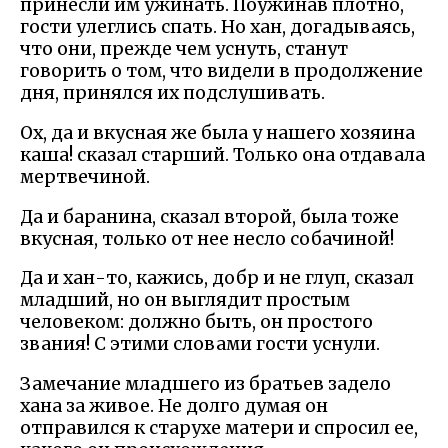
принесли им ужинать. Поужинав плотно,
гости улеглись спать. Но хан, догадываясь,
что они, прежде чем уснуть, станут
говорить о том, что видели в продолжение
дня, принялся их подслушивать.
Ох, да и вкусная же была у нашего хозяина
каша! сказал старший. Только она отдавала
мертвечиной.
Да и баранина, сказал второй, была тоже
вкусная, только от нее несло собачиной!
Да и хан-то, кажись, добр и не глуп, сказал
младший, но он выглядит простым
человеком: должно быть, он простого
звания! С этими словами гости уснули.
Замечание младшего из братьев задело
хана за живое. Не долго думая он
отправился к старухе матери и спросил ее,