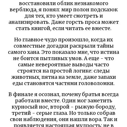
восстановили облик незнакомого
верблюда, я понял: мир полон подсказок
для тех, кто умеет смотреть и
анализировать. Даже горсть проса может
стать книгой, если читать ее вместе.
Но главное чудо произошло, когда их
совместные догадки раскрыли тайны
самого хана. Это показало мне, что истина
не боится пытливых умов. А еще - что
самые невероятные выводы часто
строятся на простой логике: следы
животных, пятна на земле, даже запахи
еды становятся частями головоломки.
В финале я осознал, почему братья всегда
работали вместе. Один мог заметить
курносый нос, второй - рыжую бороду,
третий - серые глаза. Но только собрав
свои наблюдения, они нашли вора. Так и
появляется настоящая мудрость: не в