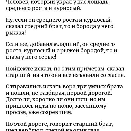
Человек, который украл у нас лошадь,
среднего роста и курносый.
Ну, если он среднего роста и курносый,
сказал средний брат, то и борода у него
рыжая!
Если же, добавил младший, он среднего
роста, курносый и с рыжей бородой, то и
глаза у него серые!
Пойдемте искать по этим приметам! сказал
старший, на что они все изъявили согласие.
Отправились искать вора три умных брата
и пошли, не разбирая, первой дорогой.
Долго ли, коротко ли они шли, но им
пришлось идти по полю, засеянному
просом, уже созревшим.
По этой дороге, говорит старший брат,
шел верблюд, слепой на один глаз.