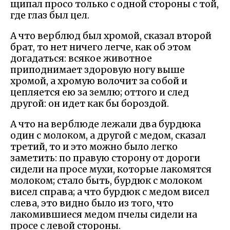
щипал просо только с одной стороны с той,
где глаз был цел.
А что верблюд был хромой, сказал второй
брат, то нет ничего легче, как об этом
догадаться: всякое животное
приподнимает здоровую ногу выше
хромой, а хромую волочит за собой и
цепляется ею за землю; оттого и след
другой: он идет как бы бороздой.
А что на верблюде лежали два бурдюка
один с молоком, а другой с медом, сказал
третий, то и это можно было легко
заметить: по правую сторону от дороги
сидели на просе мухи, которые лакомятся
молоком; стало быть, бурдюк с молоком
висел справа; а что бурдюк с медом висел
слева, это видно было из того, что
лакомившиеся медом пчелы сидели на
просе с левой стороны.