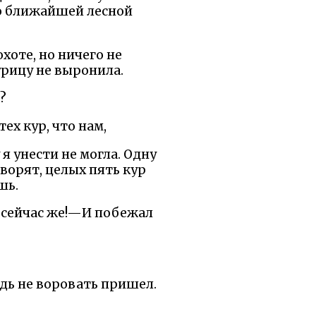
 до ближайшей лесной
охоте, но ничего не
урицу не выронила.
?
ех кур, что нам,
 я унести не могла. Одну
говорят, целых пять кур
шь.
а сейчас же!—И побежал
едь не воровать пришел.