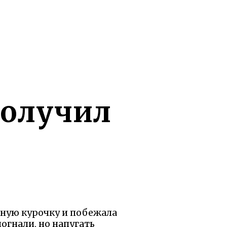
получил
рную курочку и побежала
догнали, но напугать