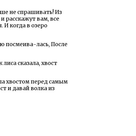
чше не спрашивать! Из
и расскажут вам, все
. И когда в озеро
ью посмеива-лась, После
 лиса сказала, хвост
ула хвостом перед самым
ст и давай волка из