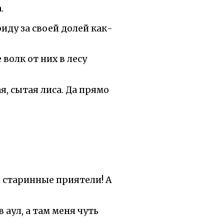
.
риду за своей долей как-
волк от них в лесу
я, сытая лиса. Да прямо
й старинные приятели! А
аул, а там меня чуть