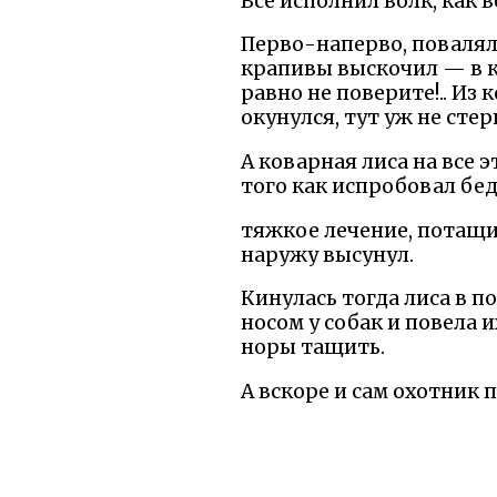
Все исполнил волк, как в
Перво-наперво, повалялс
крапивы выскочил — в ко
равно не поверите!.. Из 
окунулся, тут уж не стер
А коварная лиса на все 
того как испробовал бе
тяжкое лечение, потащил
наружу высунул.
Кинулась тогда лиса в п
носом у собак и повела и
норы тащить.
А вскоре и сам охотник п