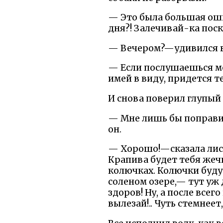
— Это была большая оши
дня?! Залечивай-ка поск
— Вечером?—удивился во
— Если послушаешься м
имей в виду, придется т
И снова поверил глупый 
— Мне лишь бы поправит
он.
— Хорошо!—сказала лиса
Крапива будет тебя жеч
колючках. Колючки будут
соленом озере,— тут уж
здоров! Ну, а после всег
вылезай!.. Чуть стемнее