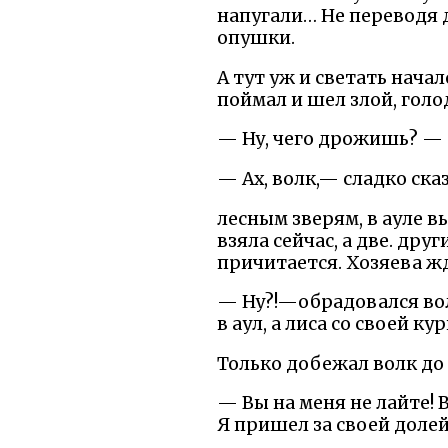
напугали… Не переводя д
опушки.
А тут уж и светать начал
поймал и шел злой, голо
— Ну, чего дрожишь? — з
— Ах, волк,— сладко сказ
лесным зверям, в ауле вы
взяла сейчас, а две. дру
причитается. Хозяева жд
— Ну?!—обрадовался вол
в аул, а лиса со своей ку
Только добежал волк до 
— Вы на меня не лайте! 
Я пришел за своей долей.