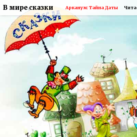
В мире сказки
Арканум: Тайна Даты
Чита