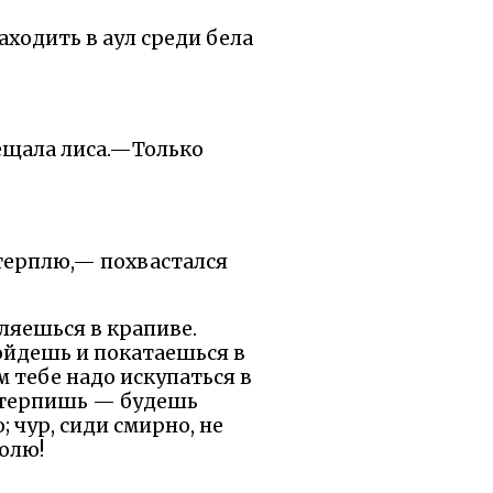
ходить в аул среди бела
ещала лиса.—Только
терплю,— похвастался
ляешься в крапиве.
пойдешь и покатаешься в
м тебе надо искупаться в
потерпишь — будешь
; чур, сиди смирно, не
долю!