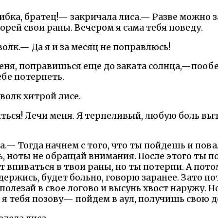
бка, братец!— закричала лиса.— Разве можно за
орей свои раны. Вечером я сама тебя поведу.
лк.— Да я и за месяц не поправлюсь!
еня, поправишься еще до заката солнца,—пооб
ебе потерпеть.
волк хитрой лисе.
ься! Лечи меня. Я терпеливый, любую боль вы
.— Тогда начнем с того, что ты пойдешь и пова
ь, ноты не обращай внимания. После этого ты 
 впиваться в твои раны, но ты потерпи. А пото
 держись, будет больно, говорю заранее. Зато 
о полезай в свое логово и высунь хвост наружу. Но
т, я тебя позову— пойдем в аул, получишь свою 