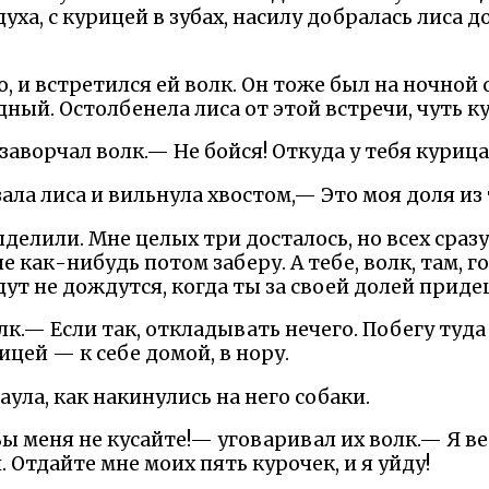
уха, с курицей в зубах, насилу добралась лиса
о, и встретился ей волк. Он тоже был на ночной 
дный. Остолбенела лиса от этой встречи, чуть к
аворчал волк.— Не бойся! Откуда у тебя курица
ала лиса и вильнула хвостом,— Это моя доля из т
делили. Мне целых три досталось, но всех сразу
гие как-нибудь потом заберу. А тебе, волк, там, 
ут не дождутся, когда ты за своей долей приде
к.— Если так, откладывать нечего. Побегу туд
рицей — к себе домой, в нору.
аула, как накинулись на него собаки.
Вы меня не кусайте!— уговаривал их волк.— Я в
 Отдайте мне моих пять курочек, и я уйду!