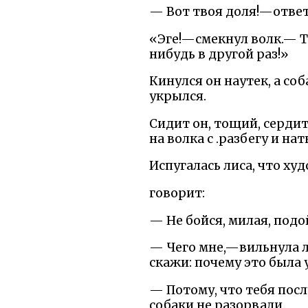
— Вот твоя доля!—ответ
«Эге!—смекнул волк.— Ту
нибудь в другой раз!»
Кинулся он наутек, а со
укрылся.
Сидит он, тощий, сердит
на волка с .разбегу и нат
Испугалась лиса, что худо
говорит:
— Не бойся, милая, под
— Чего мне,—вильнула л
скажи: почему это была 
— Потому, что тебя посл
собаки не разорвали.