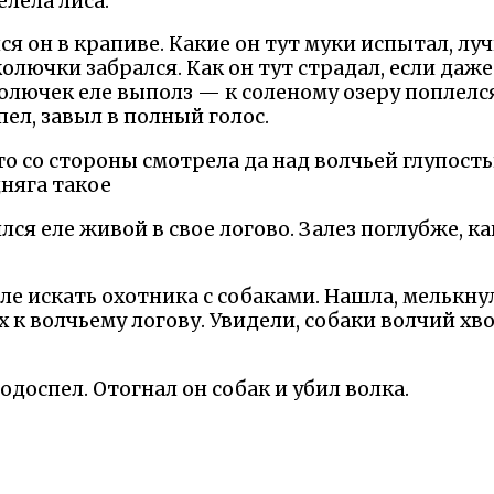
елела лиса.
я он в крапиве. Какие он тут муки испытал, лу
лючки забрался. Как он тут страдал, если даже 
колючек еле выполз — к соленому озеру поплелся
пел, завыл в полный голос.
это со стороны смотрела да над волчьей глупост
дняга такое
ся еле живой в свое логово. Залез поглубже, как
оле искать охотника с собаками. Нашла, мелькн
х к волчьему логову. Увидели, собаки волчий хво
одоспел. Отогнал он собак и убил волка.
К О Н Е Ц