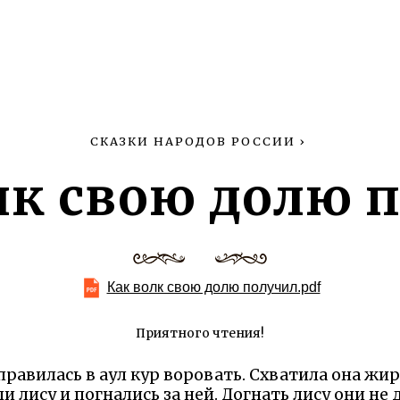
СКАЗКИ НАРОДОВ РОССИИ
›
лк свою долю 
Как волк свою долю получил.pdf
Приятного чтения!
равилась в аул кур воровать. Схватила она жи
ли лису и погнались за ней. Догнать лису они не 