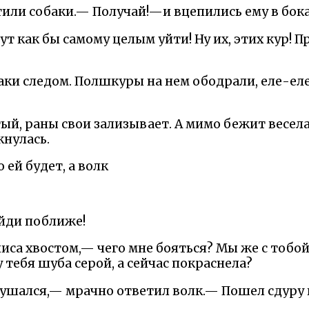
или собаки.— Получай!—и вцепились ему в бока
т как бы самому целым уйти! Ну их, этих кур! П
баки следом. Полшкуры на нем ободрали, еле-еле 
ый, раны свои зализывает. А мимо бежит весела
кнулась.
 ей будет, а волк
ойди поближе!
иса хвостом,— чего мне бояться? Мы же с тобо
у тебя шуба серой, а сейчас покраснела?
ушался,— мрачно ответил волк.— Пошел сдуру в 