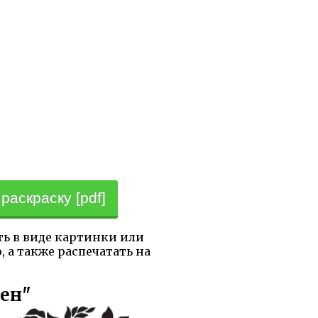
раскраску [pdf]
ть в виде картинки или
 а также распечатать на
тен"