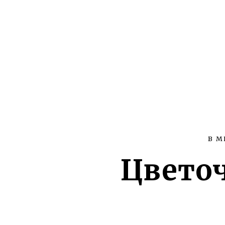
В М
Цветоч