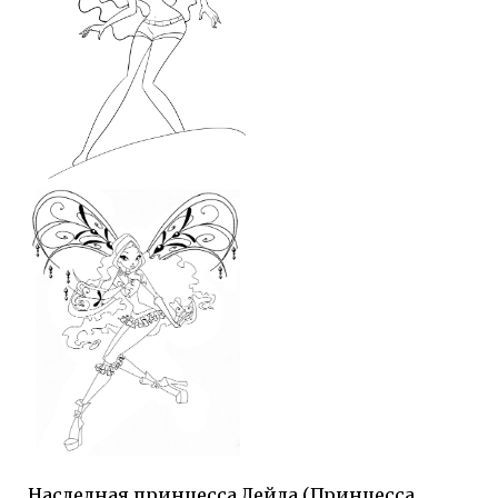
Наследная принцесса Лейла (Принцесса