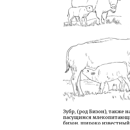
Зубр, (род Бизон), также
пасущимся млекопитающим
бизон, широко известный
а Европейский Бизон, или