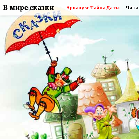
В мире сказки
Арканум: Тайна Даты
Чита