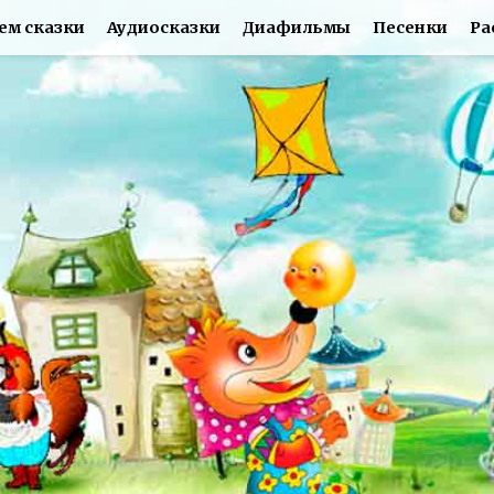
ем сказки
Аудиосказки
Диафильмы
Песенки
Ра