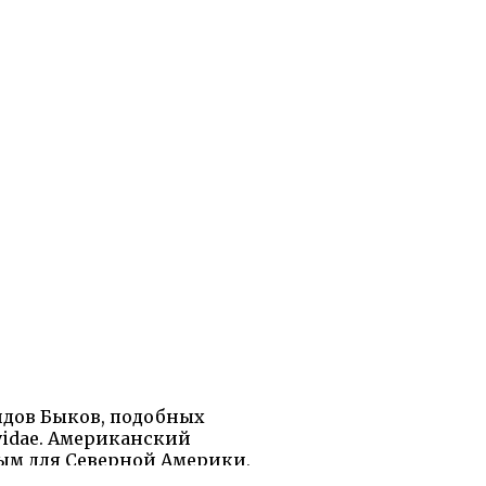
видов Быков, подобных
idae. Американский
ым для Северной Америки,
ли резко сокращены в