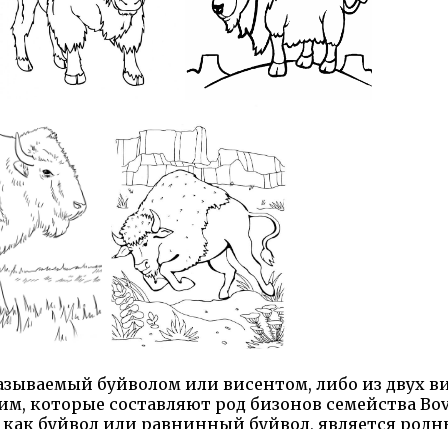
 называемый буйволом или висентом, либо из двух 
, которые составляют род бизонов семейства Bov
 как буйвол или равнинный буйвол, является родн
 wisent, является родным для Европы. Оба вида бы