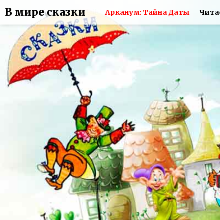
В мире сказки
Арканум: Тайна Даты
Чита