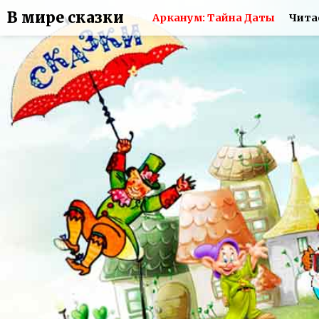
В мире сказки
Арканум: Тайна Даты
Чита