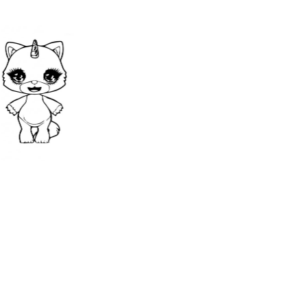
тно бесплатно можете скачать и распечатать раскр
вательные и милые единороги с большими глазами,
популярными игрушками. Главная особенность пе
юрпризов. А в сюрпризах есть элементы гардероба,
вещей, которые пригодятся Пупси единорогу. Пупс
ивать на горшок, баюкать и обнимать. А еще с пуп
лучшается мозговая деятельность ребенка и разви