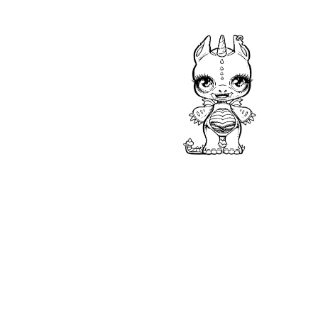
На нашем сайте Вы абсолю
хорошем качестве. Очаро
сверкающим рогом стали 
идет набор с множеством с
расческа и много других 
специальной смесью, усаж
Во время раскрашивания у