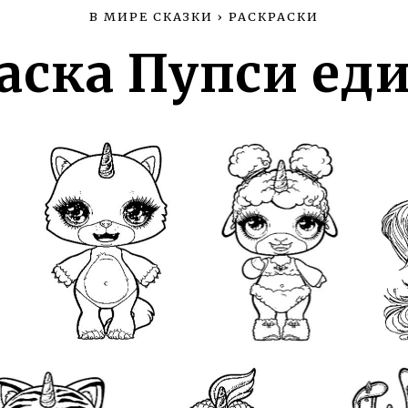
В МИРЕ СКАЗКИ
›
РАСКРАСКИ
аска Пупси ед