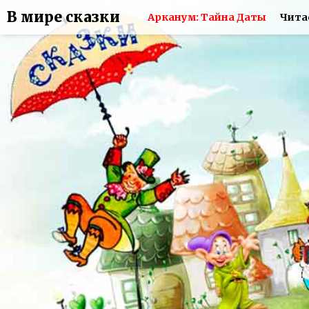
В мире сказки
Арканум: Тайна Даты
Чита