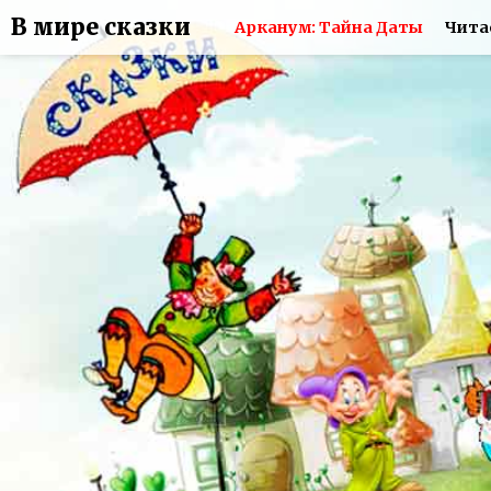
В мире сказки
Арканум: Тайна Даты
Чита