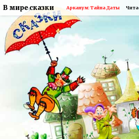
В мире сказки
Арканум: Тайна Даты
Чита