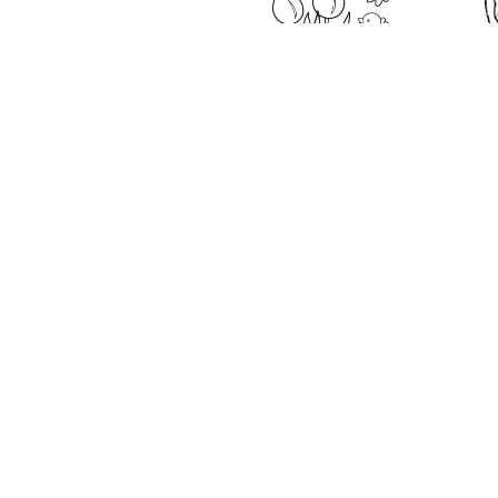
Май-это пятый месяц в н
календаре, который испол
древнеримского календаря
были добавлены январь и ф
день недели, что и любой
распечатать раскраску ма
О сайте
Все сказк
2010-2026 Добрые сказки для
Русские а
Ваших детей
Прислать сказку