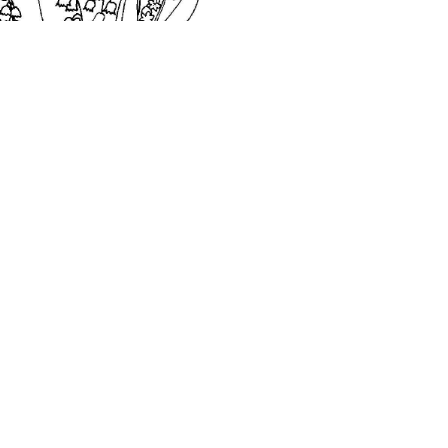
ашем современном григорианском календаре, а та
ьзовался до введения григорианского календаря. 
 май был третьим месяцем года. Он стал пятым мес
евраль. В мае есть 31 день, и он не начинается и н
 другой месяц. На нашем сайте вы абсолютно беспл
й в хорошем качестве.
и:
Диафильмы
Раскраски
вторы