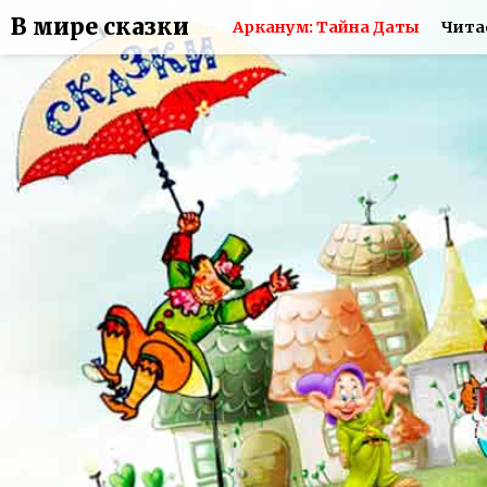
В мире сказки
Арканум: Тайна Даты
Чита