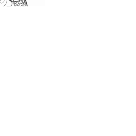
енно бесплатно можете скачать и распечатать рас
стители были назван по одноименной группы супе
ь сильная группа, в состав которой входит Железн
ставе различных наборов, а их сюжет обычно посв
роцессе раскрашивания развивается моторика рук
и:
Диафильмы
Раскраски
вторы