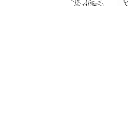
На нашем сайте Вы соверш
хорошем качестве. Лего М
комиксов Marvel. Это очен
также присутствуют в со
кино и мультфильмов. В п
деятельность ребенка.
О сайте
Все сказк
2010-2026 Добрые сказки для
Русские а
Ваших детей
Прислать сказку